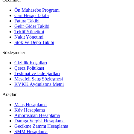
Ön Muhasebe Programı
Cari Hesap Takibi
Fatura Takibi
Gelir-Gider Takibi
Teklif Yönetimi
Nakit Yönetimi
Stok Ve Depo Takibi
Sözleşmeler
Gizlilik Koşulları
Çerez Politikası
Teslimat ve İade Şartları
Mesafeli Satış Sözleşmesi
KVKK Aydınlatma Metni
Araçlar
Maaş Hesaplama
Kdv Hesaplama
Amortisman Hesaplama
Damga Vergisi Hesaplama
Gecikme Zammı Hesaplama
SMM Hesaplama