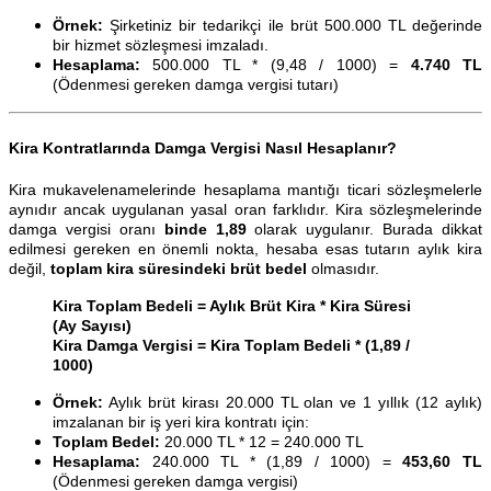
Örnek:
Şirketiniz bir tedarikçi ile brüt 500.000 TL değerinde
bir hizmet sözleşmesi imzaladı.
Hesaplama:
500.000 TL * (9,48 / 1000) =
4.740 TL
(Ödenmesi gereken damga vergisi tutarı)
Kira Kontratlarında Damga Vergisi Nasıl Hesaplanır?
Kira mukavelenamelerinde hesaplama mantığı ticari sözleşmelerle
aynıdır ancak uygulanan yasal oran farklıdır. Kira sözleşmelerinde
damga vergisi oranı
binde 1,89
olarak uygulanır. Burada dikkat
edilmesi gereken en önemli nokta, hesaba esas tutarın aylık kira
değil,
toplam kira süresindeki brüt bedel
olmasıdır.
Kira Toplam Bedeli = Aylık Brüt Kira * Kira Süresi
(Ay Sayısı)
Kira Damga Vergisi = Kira Toplam Bedeli * (1,89 /
1000)
Örnek:
Aylık brüt kirası 20.000 TL olan ve 1 yıllık (12 aylık)
imzalanan bir iş yeri kira kontratı için:
Toplam Bedel:
20.000 TL * 12 = 240.000 TL
Hesaplama:
240.000 TL * (1,89 / 1000) =
453,60 TL
(Ödenmesi gereken damga vergisi)