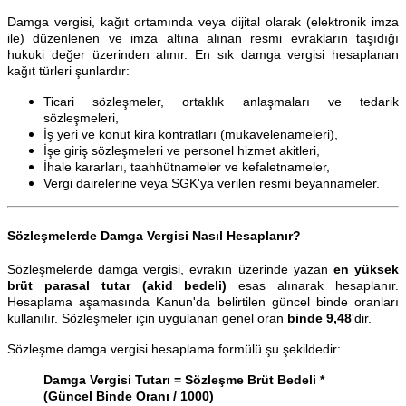
Damga vergisi, kağıt ortamında veya dijital olarak (elektronik imza
ile) düzenlenen ve imza altına alınan resmi evrakların taşıdığı
hukuki değer üzerinden alınır. En sık damga vergisi hesaplanan
kağıt türleri şunlardır:
Ticari sözleşmeler, ortaklık anlaşmaları ve tedarik
sözleşmeleri,
İş yeri ve konut kira kontratları (mukavelenameleri),
İşe giriş sözleşmeleri ve personel hizmet akitleri,
İhale kararları, taahhütnameler ve kefaletnameler,
Vergi dairelerine veya SGK'ya verilen resmi beyannameler.
Sözleşmelerde Damga Vergisi Nasıl Hesaplanır?
Sözleşmelerde damga vergisi, evrakın üzerinde yazan
en yüksek
brüt parasal tutar (akid bedeli)
esas alınarak hesaplanır.
Hesaplama aşamasında Kanun'da belirtilen güncel binde oranları
kullanılır. Sözleşmeler için uygulanan genel oran
binde 9,48
'dir.
Sözleşme damga vergisi hesaplama formülü şu şekildedir:
Damga Vergisi Tutarı = Sözleşme Brüt Bedeli *
(Güncel Binde Oranı / 1000)