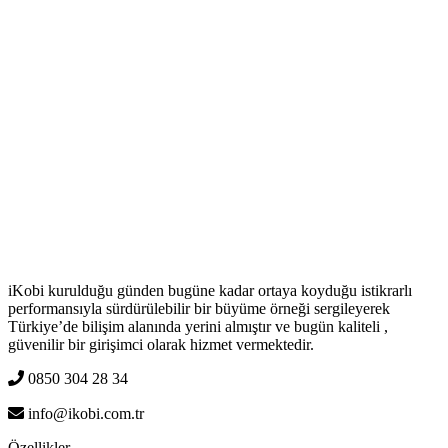
iKobi kurulduğu günden bugüne kadar ortaya koyduğu istikrarlı
performansıyla sürdürülebilir bir büyüme örneği sergileyerek
Türkiye’de bilişim alanında yerini almıştır ve bugün kaliteli ,
güvenilir bir girişimci olarak hizmet vermektedir.
0850 304 28 34
info@ikobi.com.tr
Özellikler