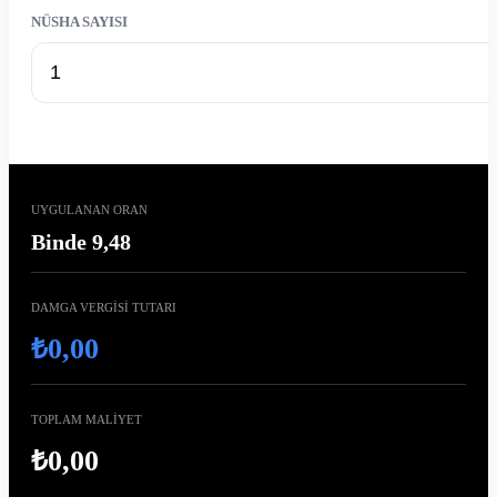
NÜSHA SAYISI
UYGULANAN ORAN
Binde 9,48
DAMGA VERGİSİ TUTARI
₺0,00
TOPLAM MALİYET
₺0,00