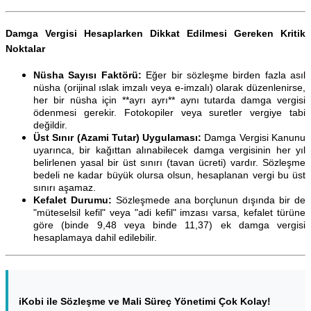
Damga Vergisi Hesaplarken Dikkat Edilmesi Gereken Kritik
Noktalar
Nüsha Sayısı Faktörü:
Eğer bir sözleşme birden fazla asıl
nüsha (orijinal ıslak imzalı veya e-imzalı) olarak düzenlenirse,
her bir nüsha için **ayrı ayrı** aynı tutarda damga vergisi
ödenmesi gerekir. Fotokopiler veya suretler vergiye tabi
değildir.
Üst Sınır (Azami Tutar) Uygulaması:
Damga Vergisi Kanunu
uyarınca, bir kağıttan alınabilecek damga vergisinin her yıl
belirlenen yasal bir üst sınırı (tavan ücreti) vardır. Sözleşme
bedeli ne kadar büyük olursa olsun, hesaplanan vergi bu üst
sınırı aşamaz.
Kefalet Durumu:
Sözleşmede ana borçlunun dışında bir de
"müteselsil kefil" veya "adi kefil" imzası varsa, kefalet türüne
göre (binde 9,48 veya binde 11,37) ek damga vergisi
hesaplamaya dahil edilebilir.
iKobi ile Sözleşme ve Mali Süreç Yönetimi Çok Kolay!