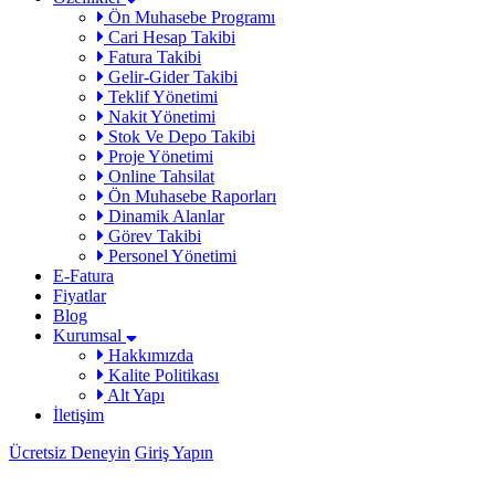
Ön Muhasebe Programı
Cari Hesap Takibi
Fatura Takibi
Gelir-Gider Takibi
Teklif Yönetimi
Nakit Yönetimi
Stok Ve Depo Takibi
Proje Yönetimi
Online Tahsilat
Ön Muhasebe Raporları
Dinamik Alanlar
Görev Takibi
Personel Yönetimi
E-Fatura
Fiyatlar
Blog
Kurumsal
Hakkımızda
Kalite Politikası
Alt Yapı
İletişim
Ücretsiz Deneyin
Giriş Yapın