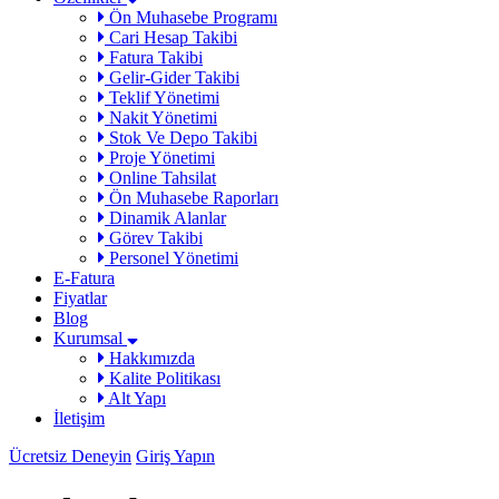
Ön Muhasebe Programı
Cari Hesap Takibi
Fatura Takibi
Gelir-Gider Takibi
Teklif Yönetimi
Nakit Yönetimi
Stok Ve Depo Takibi
Proje Yönetimi
Online Tahsilat
Ön Muhasebe Raporları
Dinamik Alanlar
Görev Takibi
Personel Yönetimi
E-Fatura
Fiyatlar
Blog
Kurumsal
Hakkımızda
Kalite Politikası
Alt Yapı
İletişim
Ücretsiz Deneyin
Giriş Yapın