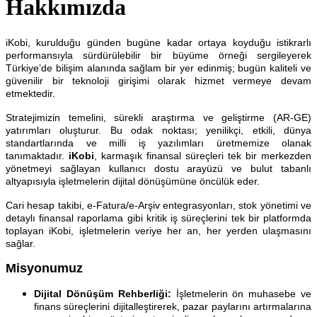
Hakkımızda
iKobi, kurulduğu günden bugüne kadar ortaya koyduğu istikrarlı
performansıyla sürdürülebilir bir büyüme örneği sergileyerek
Türkiye’de bilişim alanında sağlam bir yer edinmiş; bugün kaliteli ve
güvenilir bir teknoloji girişimi olarak hizmet vermeye devam
etmektedir.
Stratejimizin temelini, sürekli araştırma ve geliştirme (AR-GE)
yatırımları oluşturur. Bu odak noktası; yenilikçi, etkili, dünya
standartlarında ve milli iş yazılımları üretmemize olanak
tanımaktadır.
iKobi
, karmaşık finansal süreçleri tek bir merkezden
yönetmeyi sağlayan kullanıcı dostu arayüzü ve bulut tabanlı
altyapısıyla işletmelerin dijital dönüşümüne öncülük eder.
Cari hesap takibi, e-Fatura/e-Arşiv entegrasyonları, stok yönetimi ve
detaylı finansal raporlama gibi kritik iş süreçlerini tek bir platformda
toplayan iKobi, işletmelerin veriye her an, her yerden ulaşmasını
sağlar.
Misyonumuz
Dijital Dönüşüm Rehberliği:
İşletmelerin ön muhasebe ve
finans süreçlerini dijitalleştirerek, pazar paylarını artırmalarına