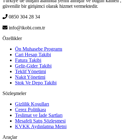
Türkiye’de bilişim alanında yerini almıştır ve bugün kaliteli ,
güvenilir bir girişimci olarak hizmet vermektedir.
0850 304 28 34
info@ikobi.com.tr
Özellikler
Ön Muhasebe Programı
Cari Hesap Takibi
Fatura Takibi
Gelir-Gider Takibi
Teklif Yönetimi
Nakit Yönetimi
Stok Ve Depo Takibi
Sözleşmeler
Gizlilik Koşulları
Çerez Politikası
Teslimat ve İade Şartları
Mesafeli Satış Sözleşmesi
KVKK Aydınlatma Metni
Araçlar