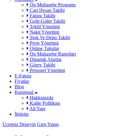
Ön Muhasebe Programı
Cari Hesap Takibi
Fatura Takibi
Gelir-Gider Takibi
Teklif Yönetimi
Nakit Yönetimi
Stok Ve Depo Takibi
Proje Yönetimi
Online Tahsilat
Ön Muhasebe Raporları
Dinamik Alanlar
Görev Takibi
Personel Yönetimi
E-Fatura
Fiyatlar
Blog
Kurumsal
Hakkımızda
Kalite Politikası
Alt Yapı
İletişim
Ücretsiz Deneyin
Giriş Yapın