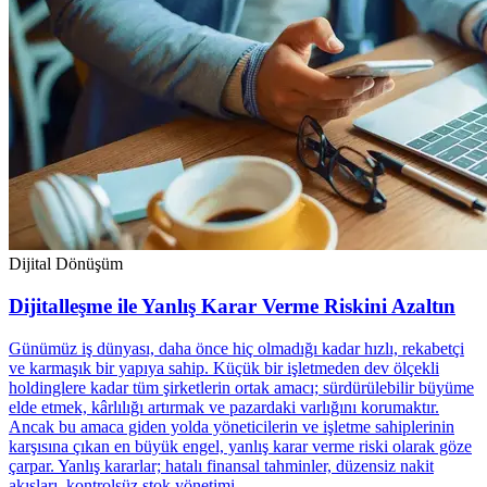
Dijital Dönüşüm
Dijitalleşme ile Yanlış Karar Verme Riskini Azaltın
Günümüz iş dünyası, daha önce hiç olmadığı kadar hızlı, rekabetçi
ve karmaşık bir yapıya sahip. Küçük bir işletmeden dev ölçekli
holdinglere kadar tüm şirketlerin ortak amacı; sürdürülebilir büyüme
elde etmek, kârlılığı artırmak ve pazardaki varlığını korumaktır.
Ancak bu amaca giden yolda yöneticilerin ve işletme sahiplerinin
karşısına çıkan en büyük engel, yanlış karar verme riski olarak göze
çarpar. Yanlış kararlar; hatalı finansal tahminler, düzensiz nakit
akışları, kontrolsüz stok yönetimi ...