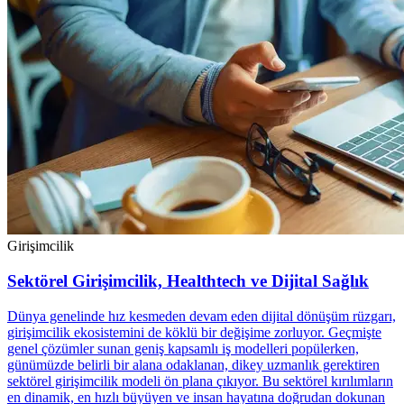
Girişimcilik
Sektörel Girişimcilik, Healthtech ve Dijital Sağlık
Dünya genelinde hız kesmeden devam eden dijital dönüşüm rüzgarı,
girişimcilik ekosistemini de köklü bir değişime zorluyor. Geçmişte
genel çözümler sunan geniş kapsamlı iş modelleri popülerken,
günümüzde belirli bir alana odaklanan, dikey uzmanlık gerektiren
sektörel girişimcilik modeli ön plana çıkıyor. Bu sektörel kırılımların
en dinamik, en hızlı büyüyen ve insan hayatına doğrudan dokunan