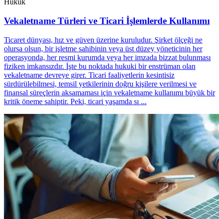
Hukuk
Vekaletname Türleri ve Ticari İşlemlerde Kullanımı
Ticaret dünyası, hız ve güven üzerine kuruludur. Şirket ölçeği ne
olursa olsun, bir işletme sahibinin veya üst düzey yöneticinin her
operasyonda, her resmi kurumda veya her imzada bizzat bulunması
fiziken imkansızdır. İşte bu noktada hukuki bir enstrüman olan
vekaletname devreye girer. Ticari faaliyetlerin kesintisiz
sürdürülebilmesi, temsil yetkilerinin doğru kişilere verilmesi ve
finansal süreçlerin aksamaması için vekaletname kullanımı büyük bir
kritik öneme sahiptir. Peki, ticari yaşamda sı ...