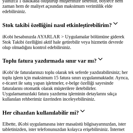
yalnızca 1 dakikada oluşturup müşterinize iletebilir, böylece hem
zaman hem de maliyet açısından maksimum verimlilik elde
edebilirsiniz.
Stok takibi özelliğini nasıl etkinleştirebilirim?
iKobi hesabınızda AYARLAR > Uygulamalar bölümüne giderek
Stok Takibi özelliğini aktif hale getirebilir veya hizmetin devrede
olup olmadığını kontrol edebilirsiniz.
Toplu fatura yazdırmada sınır var mı?
iKobi’de faturalarınızı toplu olarak tek seferde yazdırabilirsiniz; her
toplu işlem için maksimum 15 fatura sınırı uygulanmaktadır. Ayrıca,
e-ticaret ile satış yapan işletmeler, e-belge özelliği sayesinde
faturalarını otomatik olarak müşterilere iletebilirler.
Uygulamamızdaki fatura yazdırma işleminin detaylarını sıkça
kullanılan rehberimiz üzerinden inceleyebilirsiniz.
Her cihazdan kullanılabilir mi?
Elbette, iKobi uygulamasına ister masaüstü bilgisayarınızdan, ister
tabletinizden, ister telefonunuzdan kolayca erişebilirsiniz. İnternet