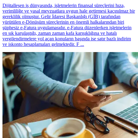
Dijitalleşen iş dünyasında, işletmelerin finansal süreçlerini hıza,
verimliliğe ve yasal mevzuatlara uygun hale getirmesi kaçınılmaz bir
gereklilik olmuştur. Gelir İdaresi Başkanlığı (GİB) tarafından
yürütülen e-Dönüşüm süreçlerinin en önemli halkalarından biri
şüphesiz e-Fatura uygulamasıdır. e-Fatura düzenlerken işletmelerin
en sık karşılaştığı, zaman zaman kafa karışıklığına ve hatalı
vergilendirmelere yol açan konuların başında ise satır bazlı indirim
ve iskonto hesaplamaları gelmektedir. F ...