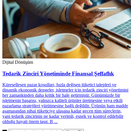
Dijital Dönüşüm
Tedarik Zinciri Yönetiminde Finansal Şeffaflık
Küreselleşen pazar koşulları, hızla değişen tüketici talepleri ve
dinamik ekonomik dengeler, işletmeler için tedarik zinciri yönetimini
her zamankinden daha kritik bir hale getirmiştir. Günümüzde bir
işletmenin başarısı, yalnızca kaliteli ürünler üretmesine veya etkili
pazarlama stratejileri yürütmesine bağlı değildir. Ürünün ham madde
aşamasından nihai tüketiciye ulaşana kadar geçen tüm süreçlerin,
yani tedarik zincirinin ne kadar verimli, esnek ve kontrol edilebilir
olduğu hayati önem taşır. B ...