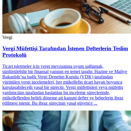
Vergi
Vergi Müfettişi Tarafından İstenen Defterlerin Teslim
Protokolü
Ticari işletmeler için vergi mevzuatına uyum sağlamak,
sürdürülebilir bir finansal yapının en temel taşıdır. Hazine ve Maliye
Bakanlığı’na bağlı Vergi Denetim Kurulu (VDK) tarafından
yürütülen vergi incelemeleri, her mükellefin ticari hayatı boyunca
karşılaşabileceği yasal bir süreçtir. Vergi müfettişleri veya müfettiş
yardımcıları tarafından başlatılan bu inceleme süreçlerinde,
mükelleflerden belirli döneme ait kanuni defter ve belgelerin ibraz
edilmesi istenir. Bu ibraz sürecinin yasal güvence ...