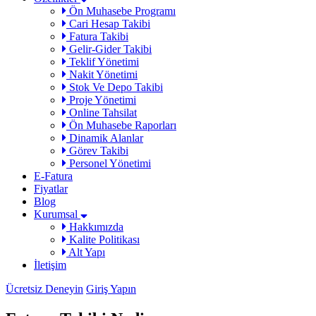
Ön Muhasebe Programı
Cari Hesap Takibi
Fatura Takibi
Gelir-Gider Takibi
Teklif Yönetimi
Nakit Yönetimi
Stok Ve Depo Takibi
Proje Yönetimi
Online Tahsilat
Ön Muhasebe Raporları
Dinamik Alanlar
Görev Takibi
Personel Yönetimi
E-Fatura
Fiyatlar
Blog
Kurumsal
Hakkımızda
Kalite Politikası
Alt Yapı
İletişim
Ücretsiz Deneyin
Giriş Yapın