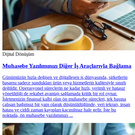
Dijital Dönüşüm
Muhasebe Yazılımınızı Diğer İş Araçlarıyla Bağlama
Günümüzün hızla değişen ve dijitalleşen iş dünyasında, şirketlerin
başarısı sadece sundukları ürün veya hizmetlerin kalitesiyle sınırlı
değildir. Operasyonel süreçlerin ne kadar hızlı, verimli ve hatasız
yönetildiği de rekabet avantajı sağlamada kritik bir rol oynar.
İşletmenizin finansal kalbi olan ön muhasebe süreçleri, tek başına
çalışan bağımsız bir yapı olarak düşünüldüğünde, veri tekrarı, insan
hatası ve ciddi zaman kayıpları kaçınılmaz hale gelir. İşte bu
noktada, ön muhasebe yazılımınızı ...