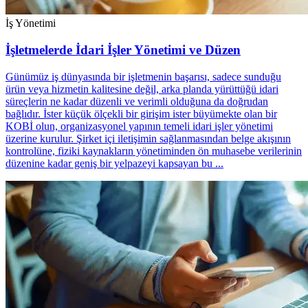
İş Yönetimi
İşletmelerde İdari İşler Yönetimi ve Düzen
Günümüz iş dünyasında bir işletmenin başarısı, sadece sunduğu
ürün veya hizmetin kalitesine değil, arka planda yürüttüğü idari
süreçlerin ne kadar düzenli ve verimli olduğuna da doğrudan
bağlıdır. İster küçük ölçekli bir girişim ister büyümekte olan bir
KOBİ olun, organizasyonel yapının temeli idari işler yönetimi
üzerine kurulur. Şirket içi iletişimin sağlanmasından belge akışının
kontrolüne, fiziki kaynakların yönetiminden ön muhasebe verilerinin
düzenine kadar geniş bir yelpazeyi kapsayan bu ...