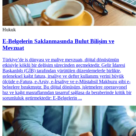
Hukuk
E-Belgelerin Saklanmasında Bulut Bilişim ve
Mevzuat
Türkiye’de iş dünyası ve maliye mevzuatı, dijital dönüşümün
etkisiyle köklü bir değişim sürecinden geçmektedir. Gelir İdaresi
Başkanlığı (GİB) tarafından yürütülen düzenlemelerle birlikte,
geleneksel kağıt fatura, irsaliye ve defter kullanımı yerini büyük
ölçüde e-Fatura, e-Arşiv, e-İrsaliye ve e-Müstahsil Makbuzu gibi e-
belgelere bırakmıştır. Bu dijital dönüşüm, işletmelere operasyonel
hız ve kağıt masraflarından tasarruf sağlasa da beraberinde kritik bir
sorumluluk getirmektedir: E-Belgelerin ...