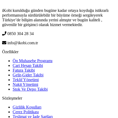
iKobi kurulduğu günden bugüne kadar ortaya koyduğu istikrarlı
performansıyla sürdürülebilir bir büyüme örneği sergileyerek
Türkiye’de bilişim alanında yerini almıştır ve bugün kaliteli ,
güvenilir bir girişimci olarak hizmet vermektedir.
0850 304 28 34
info@ikobi.com.tr
Özellikler
Ön Muhasebe Programı
Cari Hesap Takibi
Fatura Takibi
Gelir-Gider Takibi
Teklif Yönetimi
Nakit Yönetimi
Stok Ve Depo Takibi
Sözleşmeler
Gizlilik Koşulları
Çerez Politikası
Teslimat ve İade Şartları