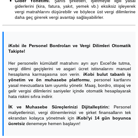
Gider Yönetimi:
Şahıs şirketleri, işletmeyle ilgili yasal
giderlerini (kira, fatura, yakıt, yemek vb.) eksiksiz işleyerek
vergi matrahlarını düşürebilir ve böylece üst vergi dilimlerine
daha geç girerek vergi avantajı sağlayabilirler.
iKobi ile Personel Bordroları ve Vergi Dilimleri Otomatik
Takipte!
Her personelin kümülatif matrahını ayrı ayrı Excel'de tutma,
vergi dilimi geçişlerini ve asgari ücret istisnalarını manuel
hesaplama karmaşasına son verin.
iKobi bulut tabanlı iş
yönetim ve ön muhasebe platformu
, personel kartlarını
yasal mevzuatlara tam uyumlu yönetir. Maaş, bordro, stopaj ve
gelir vergisi dilimlerini saniyeler içinde otomatik hesaplayarak
hata riskini sıfıra indirir.
İK ve Muhasebe Süreçlerinizi Dijitalleştirin:
Personel
maliyetlerinizi, vergi dönemlerinizi ve şirket finansalların tek
ekrandan kolayca yönetmek için
iKobi'yi 14 gün boyunca
ücretsiz
denemeye hemen başlayın!