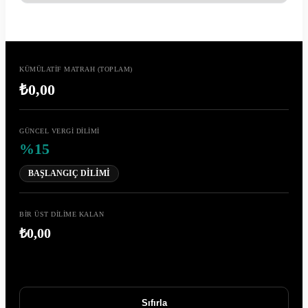
KÜMÜLATİF MATRAH (TOPLAM)
₺0,00
GÜNCEL VERGİ DİLİMİ
%15
BAŞLANGIÇ DİLİMİ
BİR ÜST DİLİME KALAN
₺0,00
Sıfırla