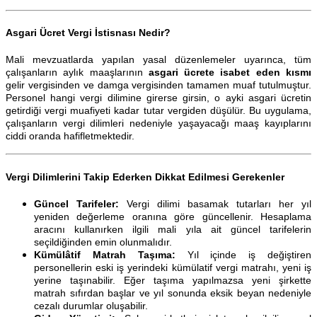
Asgari Ücret Vergi İstisnası Nedir?
Mali mevzuatlarda yapılan yasal düzenlemeler uyarınca, tüm
çalışanların aylık maaşlarının
asgari ücrete isabet eden kısmı
gelir vergisinden ve damga vergisinden tamamen muaf tutulmuştur.
Personel hangi vergi dilimine girerse girsin, o ayki asgari ücretin
getirdiği vergi muafiyeti kadar tutar vergiden düşülür. Bu uygulama,
çalışanların vergi dilimleri nedeniyle yaşayacağı maaş kayıplarını
ciddi oranda hafifletmektedir.
Vergi Dilimlerini Takip Ederken Dikkat Edilmesi Gerekenler
Güncel Tarifeler:
Vergi dilimi basamak tutarları her yıl
yeniden değerleme oranına göre güncellenir. Hesaplama
aracını kullanırken ilgili mali yıla ait güncel tarifelerin
seçildiğinden emin olunmalıdır.
Kümülâtif Matrah Taşıma:
Yıl içinde iş değiştiren
personellerin eski iş yerindeki kümülatif vergi matrahı, yeni iş
yerine taşınabilir. Eğer taşıma yapılmazsa yeni şirkette
matrah sıfırdan başlar ve yıl sonunda eksik beyan nedeniyle
cezalı durumlar oluşabilir.