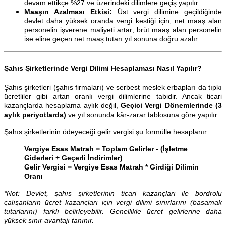
devam ettikçe %27 ve üzerindeki dilimlere geçiş yapılır.
Maaşın Azalması Etkisi:
Üst vergi dilimine geçildiğinde
devlet daha yüksek oranda vergi kestiği için, net maaş alan
personelin işverene maliyeti artar; brüt maaş alan personelin
ise eline geçen net maaş tutarı yıl sonuna doğru azalır.
Şahıs Şirketlerinde Vergi Dilimi Hesaplaması Nasıl Yapılır?
Şahıs şirketleri (şahıs firmaları) ve serbest meslek erbapları da tıpkı
ücretliler gibi artan oranlı vergi dilimlerine tabidir. Ancak ticari
kazançlarda hesaplama aylık değil,
Geçici Vergi Dönemlerinde (3
aylık periyotlarda)
ve yıl sonunda kâr-zarar tablosuna göre yapılır.
Şahıs şirketlerinin ödeyeceği gelir vergisi şu formülle hesaplanır:
Vergiye Esas Matrah = Toplam Gelirler - (İşletme
Giderleri + Geçerli İndirimler)
Gelir Vergisi = Vergiye Esas Matrah * Girdiği Dilimin
Oranı
*Not: Devlet, şahıs şirketlerinin ticari kazançları ile bordrolu
çalışanların ücret kazançları için vergi dilimi sınırlarını (basamak
tutarlarını) farklı belirleyebilir. Genellikle ücret gelirlerine daha
yüksek sınır avantajı tanınır.