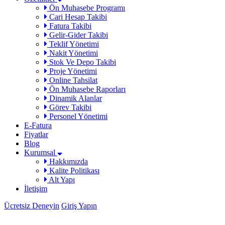
Ön Muhasebe Programı
Cari Hesap Takibi
Fatura Takibi
Gelir-Gider Takibi
Teklif Yönetimi
Nakit Yönetimi
Stok Ve Depo Takibi
Proje Yönetimi
Online Tahsilat
Ön Muhasebe Raporları
Dinamik Alanlar
Görev Takibi
Personel Yönetimi
E-Fatura
Fiyatlar
Blog
Kurumsal
Hakkımızda
Kalite Politikası
Alt Yapı
İletişim
Ücretsiz Deneyin
Giriş Yapın