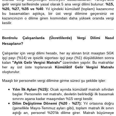
gelir vergisi tarifesinde yasal olarak 5 ana vergi dilimi bulunur:
%15,
%20, %27, %35 ve %40
. Yıl içindeki kümülatif (toplam) kazancınız
bu basamakları aştıkça, bir üst vergi dilimine geçersiniz ve
kazancınızın o dilime giren kısmından daha yüksek oranda vergi
kesilir.
Bordrolu Çalışanlarda (Ücretlilerde) Vergi Dilimi Nasıl
Hesaplanır?
Çalışanlar için vergi dilimi hesabı, her ay alınan brüt maaştan SGK
işçi payı (%14) ve işsizlik sigortası işçi payı (%1) düşüldükten sonra
kalan
"Aylık Gelir Vergisi Matrahı"
üzerinden yapılır. Bu matrahlar
her ay üst üste toplanarak
Kümülâtif Gelir Vergisi Matrahı
oluşturulur.
Maaşlı bir personelin vergi dilimine girme süreci şu şekilde işler:
Yılın İlk Ayları (%15):
Ocak ayında kümülatif matrah sıfırdan
başlar. Personelin net matrahı, devletin belirlediği ilk basamak
sınırını aşana kadar maaşından %15 vergi kesilir.
Dilim Değiştirme Dönemi (%20 - %27):
Yıl ortasına doğru
(genellikle Mayıs-Temmuz ayları gibi), toplam matrah ilk sınırı
aştığı an, personel %20'lik dilime girer. Matrah büyümeye