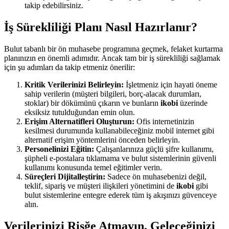
takip edebilirsiniz.
İş Sürekliliği Planı Nasıl Hazırlanır?
Bulut tabanlı bir ön muhasebe programına geçmek, felaket kurtarma
planınızın en önemli adımıdır. Ancak tam bir iş sürekliliği sağlamak
için şu adımları da takip etmeniz önerilir:
Kritik Verilerinizi Belirleyin:
İşletmeniz için hayati öneme
sahip verilerin (müşteri bilgileri, borç-alacak durumları,
stoklar) bir dökümünü çıkarın ve bunların
ikobi
üzerinde
eksiksiz tutulduğundan emin olun.
Erişim Alternatifleri Oluşturun:
Ofis internetinizin
kesilmesi durumunda kullanabileceğiniz mobil internet gibi
alternatif erişim yöntemlerini önceden belirleyin.
Personelinizi Eğitin:
Çalışanlarınıza güçlü şifre kullanımı,
şüpheli e-postalara tıklamama ve bulut sistemlerinin güvenli
kullanımı konusunda temel eğitimler verin.
Süreçleri Dijitalleştirin:
Sadece ön muhasebenizi değil,
teklif, sipariş ve müşteri ilişkileri yönetimini de
ikobi
gibi
bulut sistemlerine entegre ederek tüm iş akışınızı güvenceye
alın.
Verilerinizi Risğe Atmayın, Geleceğinizi