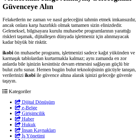
Güvenceye Alın
Felaketlerin ne zaman ve nasıl geleceğini tahmin etmek imkansızdır,
ancak onlara karşı hazırlıklı olmak tamamen sizin elinizdedir.
Geleneksel, bilgisayara kurulu muhasebe programlarının yarattığı
riskleri taşımak, dijitalleşen dünyada işletmeniz için alınmayacak
kadar büyük bir risktir.
ikobi
ön muhasebe programı, işletmenizi sadece kağıt yükünden ve
karmaşık tablolardan kurtarmakla kalmaz; aynı zamanda en zor
anlarda bile işinizin kesintisiz devam etmesini sağlayan güçlü bir
bulut zırhı sunar. Hemen bugün bulut teknolojisinin gücüyle tanışın,
verilerinizi
ikobi
ile güvence altına alarak işinizi geleceğe güvenle
taşıyın.
Kategoriler
Dijital Dönüşüm
e-Belge
Girişimcilik
Haber
Hukuk
İnsan Kaynakları
İş Yönetimi