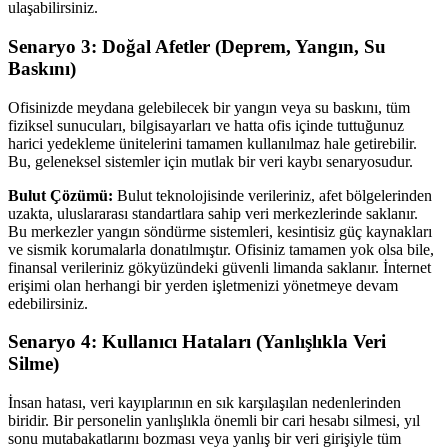
ulaşabilirsiniz.
Senaryo 3: Doğal Afetler (Deprem, Yangın, Su
Baskını)
Ofisinizde meydana gelebilecek bir yangın veya su baskını, tüm
fiziksel sunucuları, bilgisayarları ve hatta ofis içinde tuttuğunuz
harici yedekleme ünitelerini tamamen kullanılmaz hale getirebilir.
Bu, geleneksel sistemler için mutlak bir veri kaybı senaryosudur.
Bulut Çözümü:
Bulut teknolojisinde verileriniz, afet bölgelerinden
uzakta, uluslararası standartlara sahip veri merkezlerinde saklanır.
Bu merkezler yangın söndürme sistemleri, kesintisiz güç kaynakları
ve sismik korumalarla donatılmıştır. Ofisiniz tamamen yok olsa bile,
finansal verileriniz gökyüzündeki güvenli limanda saklanır. İnternet
erişimi olan herhangi bir yerden işletmenizi yönetmeye devam
edebilirsiniz.
Senaryo 4: Kullanıcı Hataları (Yanlışlıkla Veri
Silme)
İnsan hatası, veri kayıplarının en sık karşılaşılan nedenlerinden
biridir. Bir personelin yanlışlıkla önemli bir cari hesabı silmesi, yıl
sonu mutabakatlarını bozması veya yanlış bir veri girişiyle tüm