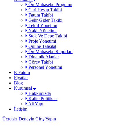
Ön Muhasebe Programı
Cari Hesap Takibi
Fatura Takibi
Gelir-Gider Takibi
Teklif Yönetimi
Nakit Yönetimi
Stok Ve Depo Takibi
Proje Yönetimi
Online Tahsilat
Ön Muhasebe Raporları
Dinamik Alanlar
Görev Takibi
Personel Yönetimi
E-Fatura
Fiyatlar
Blog
Kurumsal
Hakkımızda
Kalite Politikası
Alt Yapı
İletişim
Ücretsiz Deneyin
Giriş Yapın