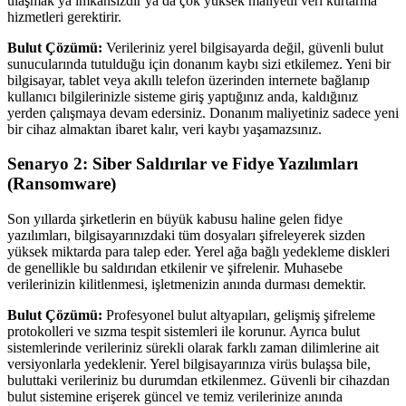
ulaşmak ya imkansızdır ya da çok yüksek maliyetli veri kurtarma
hizmetleri gerektirir.
Bulut Çözümü:
Verileriniz yerel bilgisayarda değil, güvenli bulut
sunucularında tutulduğu için donanım kaybı sizi etkilemez. Yeni bir
bilgisayar, tablet veya akıllı telefon üzerinden internete bağlanıp
kullanıcı bilgilerinizle sisteme giriş yaptığınız anda, kaldığınız
yerden çalışmaya devam edersiniz. Donanım maliyetiniz sadece yeni
bir cihaz almaktan ibaret kalır, veri kaybı yaşamazsınız.
Senaryo 2: Siber Saldırılar ve Fidye Yazılımları
(Ransomware)
Son yıllarda şirketlerin en büyük kabusu haline gelen fidye
yazılımları, bilgisayarınızdaki tüm dosyaları şifreleyerek sizden
yüksek miktarda para talep eder. Yerel ağa bağlı yedekleme diskleri
de genellikle bu saldırıdan etkilenir ve şifrelenir. Muhasebe
verilerinizin kilitlenmesi, işletmenizin anında durması demektir.
Bulut Çözümü:
Profesyonel bulut altyapıları, gelişmiş şifreleme
protokolleri ve sızma tespit sistemleri ile korunur. Ayrıca bulut
sistemlerinde verileriniz sürekli olarak farklı zaman dilimlerine ait
versiyonlarla yedeklenir. Yerel bilgisayarınıza virüs bulaşsa bile,
buluttaki verileriniz bu durumdan etkilenmez. Güvenli bir cihazdan
bulut sistemine erişerek güncel ve temiz verilerinize anında