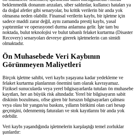
beklenmedik donanım arızaları, siber saldırılar, kullanıcı hataları ya
da doğal afetler gibi senaryolar, bu kritik verilerin bir anda yok
olmasına neden olabilir. Finansal verilerin kaybı, bir işletme için
sadece maddi zarar değil, aynı zamanda prestij kaybı, yasal
yaptırımlar ve operasyonel durma anlamına gelir. İşte tam bu
noktada, bulut teknolojisi ve bulut tabanlı felaket kurtarma (Disaster
Recovery) senaryoları devreye girerek işletmelerin can simidi
olmaktadır.
Ön Muhasebede Veri Kaybının
Görünmeyen Maliyetleri
Birçok işletme sahibi, veri kaybı yaşayana kadar yedekleme ve
felaket kurtarma planlarının önemini tam olarak kavrayamaz.
Fiziksel sunucularda veya yerel bilgisayarlarda tutulan ön muhasebe
kayıtları, her an büyük risk altındadır. Yerel bir bilgisayarın sabit
diskinin bozulması, ofise giren bir hırsızın bilgisayarları çalması
veya olası bir yangın/su baskını, yılların birikimi olan cari hesap
geçmişini, ödenmemiş faturaları ve stok kayıtlarını bir anda yok
edebilir.
Veri kaybı yaşandığında işletmelerin karşılaştığı temel zorluklar
şunlardır: