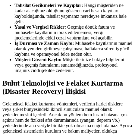
Tahsilat Gecikmeleri ve Kayıplar:
Hangi müşteriden ne
kadar alacağınız olduğunu gösteren cari hesap kayıtları
kaybolduğunda, tahsilat yapmanız neredeyse imkansız hale
gelir.
Yasal ve Vergisel Riskler:
Geçmişe dönük fatura ve
muhasebe kayıtlarının ibraz edilememesi, vergi
incelemelerinde ciddi cezai yaptırımlara yol açabilir.
İş Durması ve Zaman Kaybı:
Muhasebe kayıtlarının manuel
olarak yeniden girilmeye çalışılması, haftalarca süren iş gücü
kaybına ve operasyonel felce neden olur.
Müşteri Güveni Kaybı:
Müşterilerinize bakiye bilgilerini
veya geçmiş faturalarını sunamadığınızda, profesyonel
imajınız ciddi şekilde zedelenir.
Bulut Teknolojisi ve Felaket Kurtarma
(Disaster Recovery) İlişkisi
Geleneksel felaket kurtarma yöntemleri, verilerin harici disklere
veya şirket bünyesindeki ikincil sunuculara manuel olarak
yedeklenmesini içerirdi. Ancak bu yöntem hem insan hatasına çok
açıktır hem de fiziksel afet durumlarında (yangın, deprem vb.)
yedeklerin de ana veriyle birlikte yok olmasına engel olamaz. Ayrıca
geleneksel sistemlerin kurulum ve bakım maliyetleri oldukça