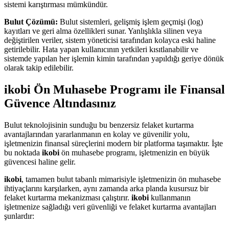
sistemi karıştırması mümkündür.
Bulut Çözümü:
Bulut sistemleri, gelişmiş işlem geçmişi (log)
kayıtları ve geri alma özellikleri sunar. Yanlışlıkla silinen veya
değiştirilen veriler, sistem yöneticisi tarafından kolayca eski haline
getirilebilir. Hata yapan kullanıcının yetkileri kısıtlanabilir ve
sistemde yapılan her işlemin kimin tarafından yapıldığı geriye dönük
olarak takip edilebilir.
ikobi Ön Muhasebe Programı ile Finansal
Güvence Altındasınız
Bulut teknolojisinin sunduğu bu benzersiz felaket kurtarma
avantajlarından yararlanmanın en kolay ve güvenilir yolu,
işletmenizin finansal süreçlerini modern bir platforma taşımaktır. İşte
bu noktada
ikobi
ön muhasebe programı, işletmenizin en büyük
güvencesi haline gelir.
ikobi
, tamamen bulut tabanlı mimarisiyle işletmenizin ön muhasebe
ihtiyaçlarını karşılarken, aynı zamanda arka planda kusursuz bir
felaket kurtarma mekanizması çalıştırır.
ikobi
kullanmanın
işletmenize sağladığı veri güvenliği ve felaket kurtarma avantajları
şunlardır: