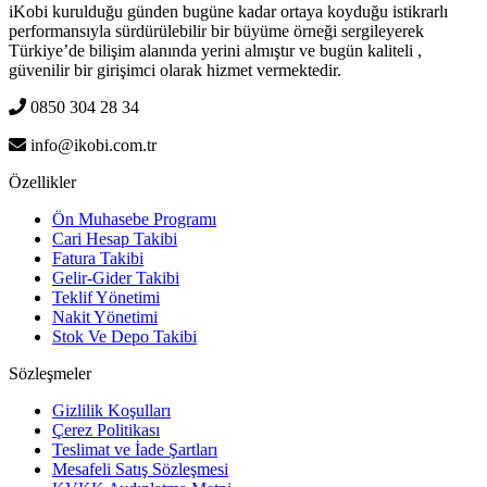
iKobi kurulduğu günden bugüne kadar ortaya koyduğu istikrarlı
performansıyla sürdürülebilir bir büyüme örneği sergileyerek
Türkiye’de bilişim alanında yerini almıştır ve bugün kaliteli ,
güvenilir bir girişimci olarak hizmet vermektedir.
0850 304 28 34
info@ikobi.com.tr
Özellikler
Ön Muhasebe Programı
Cari Hesap Takibi
Fatura Takibi
Gelir-Gider Takibi
Teklif Yönetimi
Nakit Yönetimi
Stok Ve Depo Takibi
Sözleşmeler
Gizlilik Koşulları
Çerez Politikası
Teslimat ve İade Şartları
Mesafeli Satış Sözleşmesi