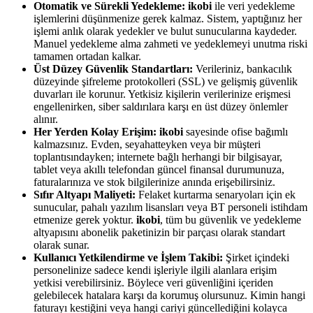
Otomatik ve Sürekli Yedekleme:
ikobi
ile veri yedekleme
işlemlerini düşünmenize gerek kalmaz. Sistem, yaptığınız her
işlemi anlık olarak yedekler ve bulut sunucularına kaydeder.
Manuel yedekleme alma zahmeti ve yedeklemeyi unutma riski
tamamen ortadan kalkar.
Üst Düzey Güvenlik Standartları:
Verileriniz, bankacılık
düzeyinde şifreleme protokolleri (SSL) ve gelişmiş güvenlik
duvarları ile korunur. Yetkisiz kişilerin verilerinize erişmesi
engellenirken, siber saldırılara karşı en üst düzey önlemler
alınır.
Her Yerden Kolay Erişim:
ikobi
sayesinde ofise bağımlı
kalmazsınız. Evden, seyahatteyken veya bir müşteri
toplantısındayken; internete bağlı herhangi bir bilgisayar,
tablet veya akıllı telefondan güncel finansal durumunuza,
faturalarınıza ve stok bilgilerinize anında erişebilirsiniz.
Sıfır Altyapı Maliyeti:
Felaket kurtarma senaryoları için ek
sunucular, pahalı yazılım lisansları veya BT personeli istihdam
etmenize gerek yoktur.
ikobi
, tüm bu güvenlik ve yedekleme
altyapısını abonelik paketinizin bir parçası olarak standart
olarak sunar.
Kullanıcı Yetkilendirme ve İşlem Takibi:
Şirket içindeki
personelinize sadece kendi işleriyle ilgili alanlara erişim
yetkisi verebilirsiniz. Böylece veri güvenliğini içeriden
gelebilecek hatalara karşı da korumuş olursunuz. Kimin hangi
faturayı kestiğini veya hangi cariyi güncellediğini kolayca