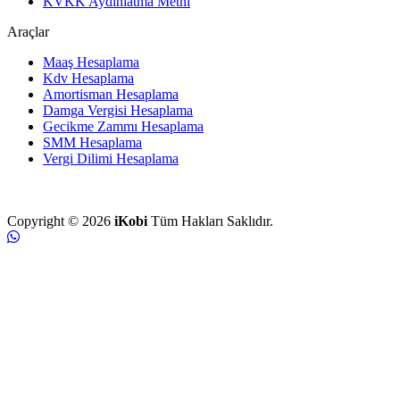
KVKK Aydınlatma Metni
Araçlar
Maaş Hesaplama
Kdv Hesaplama
Amortisman Hesaplama
Damga Vergisi Hesaplama
Gecikme Zammı Hesaplama
SMM Hesaplama
Vergi Dilimi Hesaplama
Copyright © 2026
iKobi
Tüm Hakları Saklıdır.