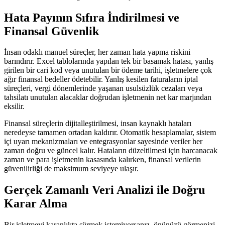
Hata Payının Sıfıra İndirilmesi ve
Finansal Güvenlik
İnsan odaklı manuel süreçler, her zaman hata yapma riskini
barındırır. Excel tablolarında yapılan tek bir basamak hatası, yanlış
girilen bir cari kod veya unutulan bir ödeme tarihi, işletmelere çok
ağır finansal bedeller ödetebilir. Yanlış kesilen faturaların iptal
süreçleri, vergi dönemlerinde yaşanan usulsüzlük cezaları veya
tahsilatı unutulan alacaklar doğrudan işletmenin net kar marjından
eksilir.
Finansal süreçlerin dijitalleştirilmesi, insan kaynaklı hataları
neredeyse tamamen ortadan kaldırır. Otomatik hesaplamalar, sistem
içi uyarı mekanizmaları ve entegrasyonlar sayesinde veriler her
zaman doğru ve güncel kalır. Hataların düzeltilmesi için harcanacak
zaman ve para işletmenin kasasında kalırken, finansal verilerin
güvenilirliği de maksimum seviyeye ulaşır.
Gerçek Zamanlı Veri Analizi ile Doğru
Karar Alma
Bir işletmeyi karanlıkta sürmek istemiyorsanız, önünüzü görmenizi