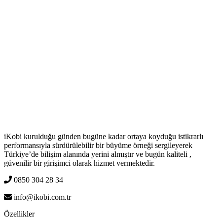
iKobi kurulduğu günden bugüne kadar ortaya koyduğu istikrarlı
performansıyla sürdürülebilir bir büyüme örneği sergileyerek
Türkiye’de bilişim alanında yerini almıştır ve bugün kaliteli ,
güvenilir bir girişimci olarak hizmet vermektedir.
0850 304 28 34
info@ikobi.com.tr
Özellikler