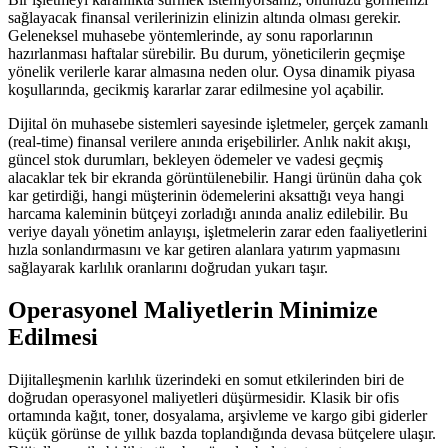
sağlayacak finansal verilerinizin elinizin altında olması gerekir.
Geleneksel muhasebe yöntemlerinde, ay sonu raporlarının
hazırlanması haftalar sürebilir. Bu durum, yöneticilerin geçmişe
yönelik verilerle karar almasına neden olur. Oysa dinamik piyasa
koşullarında, gecikmiş kararlar zarar edilmesine yol açabilir.
Dijital ön muhasebe sistemleri sayesinde işletmeler, gerçek zamanlı
(real-time) finansal verilere anında erişebilirler. Anlık nakit akışı,
güncel stok durumları, bekleyen ödemeler ve vadesi geçmiş
alacaklar tek bir ekranda görüntülenebilir. Hangi ürünün daha çok
kar getirdiği, hangi müşterinin ödemelerini aksattığı veya hangi
harcama kaleminin bütçeyi zorladığı anında analiz edilebilir. Bu
veriye dayalı yönetim anlayışı, işletmelerin zarar eden faaliyetlerini
hızla sonlandırmasını ve kar getiren alanlara yatırım yapmasını
sağlayarak karlılık oranlarını doğrudan yukarı taşır.
Operasyonel Maliyetlerin Minimize
Edilmesi
Dijitalleşmenin karlılık üzerindeki en somut etkilerinden biri de
doğrudan operasyonel maliyetleri düşürmesidir. Klasik bir ofis
ortamında kağıt, toner, dosyalama, arşivleme ve kargo gibi giderler
küçük görünse de yıllık bazda toplandığında devasa bütçelere ulaşır.