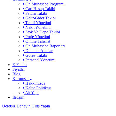
Ön Muhasebe Programı
Cari Hesap Takibi
Fatura Takibi
Gelir-Gider Takibi
Teklif Yönetimi
Nakit Yönetimi
Stok Ve Depo Takibi
Proje Yönetimi
Online Tahsilat
Ön Muhasebe Raporları
Dinamik Alanlar
Görev Takibi
Personel Yönetimi
E-Fatura
Fiyatlar
Blog
Kurumsal
Hakkımızda
Kalite Politikası
Alt Yapı
İletişim
Ücretsiz Deneyin
Giriş Yapın