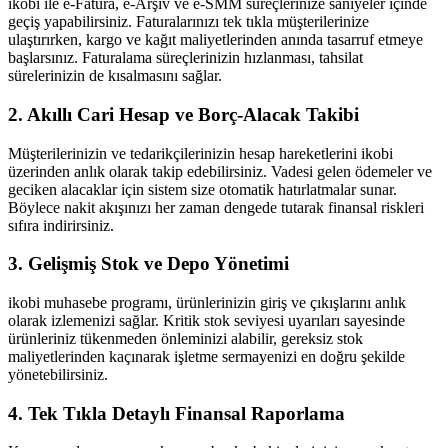
ikobi ile e-Fatura, e-Arşiv ve e-SMM süreçlerinize saniyeler içinde
geçiş yapabilirsiniz. Faturalarınızı tek tıkla müşterilerinize
ulaştırırken, kargo ve kağıt maliyetlerinden anında tasarruf etmeye
başlarsınız. Faturalama süreçlerinizin hızlanması, tahsilat
sürelerinizin de kısalmasını sağlar.
2. Akıllı Cari Hesap ve Borç-Alacak Takibi
Müşterilerinizin ve tedarikçilerinizin hesap hareketlerini ikobi
üzerinden anlık olarak takip edebilirsiniz. Vadesi gelen ödemeler ve
geciken alacaklar için sistem size otomatik hatırlatmalar sunar.
Böylece nakit akışınızı her zaman dengede tutarak finansal riskleri
sıfıra indirirsiniz.
3. Gelişmiş Stok ve Depo Yönetimi
ikobi muhasebe programı, ürünlerinizin giriş ve çıkışlarını anlık
olarak izlemenizi sağlar. Kritik stok seviyesi uyarıları sayesinde
ürünleriniz tükenmeden önleminizi alabilir, gereksiz stok
maliyetlerinden kaçınarak işletme sermayenizi en doğru şekilde
yönetebilirsiniz.
4. Tek Tıkla Detaylı Finansal Raporlama