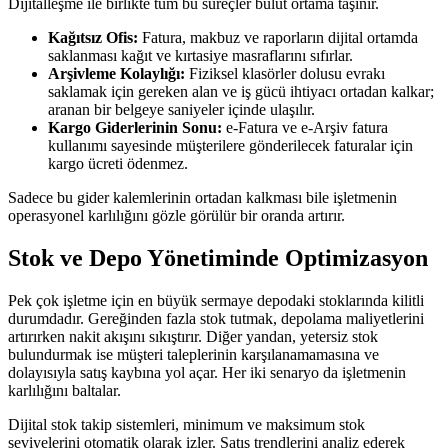
Dijitalleşme ile birlikte tüm bu süreçler bulut ortama taşınır.
Kağıtsız Ofis:
Fatura, makbuz ve raporların dijital ortamda
saklanması kağıt ve kırtasiye masraflarını sıfırlar.
Arşivleme Kolaylığı:
Fiziksel klasörler dolusu evrakı
saklamak için gereken alan ve iş gücü ihtiyacı ortadan kalkar;
aranan bir belgeye saniyeler içinde ulaşılır.
Kargo Giderlerinin Sonu:
e-Fatura ve e-Arşiv fatura
kullanımı sayesinde müşterilere gönderilecek faturalar için
kargo ücreti ödenmez.
Sadece bu gider kalemlerinin ortadan kalkması bile işletmenin
operasyonel karlılığını gözle görülür bir oranda artırır.
Stok ve Depo Yönetiminde Optimizasyon
Pek çok işletme için en büyük sermaye depodaki stoklarında kilitli
durumdadır. Gereğinden fazla stok tutmak, depolama maliyetlerini
artırırken nakit akışını sıkıştırır. Diğer yandan, yetersiz stok
bulundurmak ise müşteri taleplerinin karşılanamamasına ve
dolayısıyla satış kaybına yol açar. Her iki senaryo da işletmenin
karlılığını baltalar.
Dijital stok takip sistemleri, minimum ve maksimum stok
seviyelerini otomatik olarak izler. Satış trendlerini analiz ederek