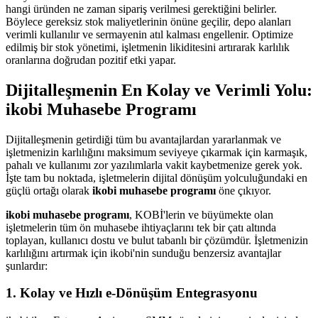
hangi üründen ne zaman sipariş verilmesi gerektiğini belirler.
Böylece gereksiz stok maliyetlerinin önüne geçilir, depo alanları
verimli kullanılır ve sermayenin atıl kalması engellenir. Optimize
edilmiş bir stok yönetimi, işletmenin likiditesini artırarak karlılık
oranlarına doğrudan pozitif etki yapar.
Dijitalleşmenin En Kolay ve Verimli Yolu:
ikobi Muhasebe Programı
Dijitalleşmenin getirdiği tüm bu avantajlardan yararlanmak ve
işletmenizin karlılığını maksimum seviyeye çıkarmak için karmaşık,
pahalı ve kullanımı zor yazılımlarla vakit kaybetmenize gerek yok.
İşte tam bu noktada, işletmelerin dijital dönüşüm yolculuğundaki en
güçlü ortağı olarak
ikobi muhasebe programı
öne çıkıyor.
ikobi muhasebe programı
, KOBİ'lerin ve büyümekte olan
işletmelerin tüm ön muhasebe ihtiyaçlarını tek bir çatı altında
toplayan, kullanıcı dostu ve bulut tabanlı bir çözümdür. İşletmenizin
karlılığını artırmak için ikobi'nin sunduğu benzersiz avantajlar
şunlardır:
1. Kolay ve Hızlı e-Dönüşüm Entegrasyonu