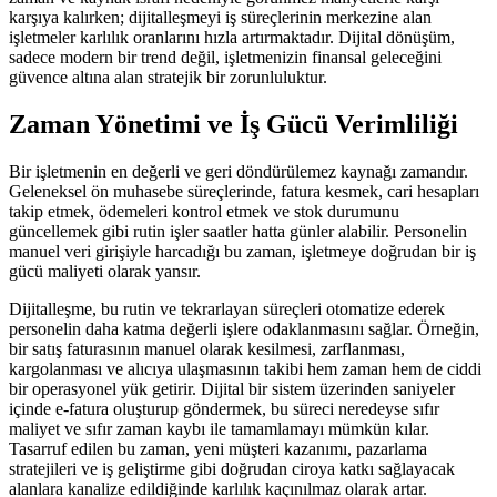
karşıya kalırken; dijitalleşmeyi iş süreçlerinin merkezine alan
işletmeler karlılık oranlarını hızla artırmaktadır. Dijital dönüşüm,
sadece modern bir trend değil, işletmenizin finansal geleceğini
güvence altına alan stratejik bir zorunluluktur.
Zaman Yönetimi ve İş Gücü Verimliliği
Bir işletmenin en değerli ve geri döndürülemez kaynağı zamandır.
Geleneksel ön muhasebe süreçlerinde, fatura kesmek, cari hesapları
takip etmek, ödemeleri kontrol etmek ve stok durumunu
güncellemek gibi rutin işler saatler hatta günler alabilir. Personelin
manuel veri girişiyle harcadığı bu zaman, işletmeye doğrudan bir iş
gücü maliyeti olarak yansır.
Dijitalleşme, bu rutin ve tekrarlayan süreçleri otomatize ederek
personelin daha katma değerli işlere odaklanmasını sağlar. Örneğin,
bir satış faturasının manuel olarak kesilmesi, zarflanması,
kargolanması ve alıcıya ulaşmasının takibi hem zaman hem de ciddi
bir operasyonel yük getirir. Dijital bir sistem üzerinden saniyeler
içinde e-fatura oluşturup göndermek, bu süreci neredeyse sıfır
maliyet ve sıfır zaman kaybı ile tamamlamayı mümkün kılar.
Tasarruf edilen bu zaman, yeni müşteri kazanımı, pazarlama
stratejileri ve iş geliştirme gibi doğrudan ciroya katkı sağlayacak
alanlara kanalize edildiğinde karlılık kaçınılmaz olarak artar.