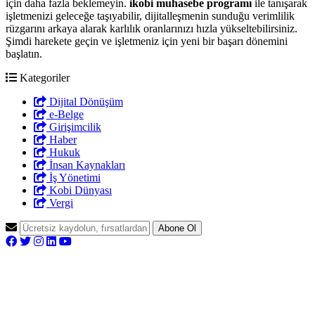
için daha fazla beklemeyin.
ikobi muhasebe programı
ile tanışarak
işletmenizi geleceğe taşıyabilir, dijitalleşmenin sunduğu verimlilik
rüzgarını arkaya alarak karlılık oranlarınızı hızla yükseltebilirsiniz.
Şimdi harekete geçin ve işletmeniz için yeni bir başarı dönemini
başlatın.
Kategoriler
Dijital Dönüşüm
e-Belge
Girişimcilik
Haber
Hukuk
İnsan Kaynakları
İş Yönetimi
Kobi Dünyası
Vergi
Abone Ol