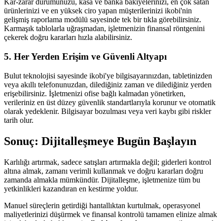
Kar-zarar durumunuzu, kasa ve banka bakiyelerinizi, en çok satan
ürünlerinizi ve en yüksek ciro yapan müşterilerinizi ikobi'nin
gelişmiş raporlama modülü sayesinde tek bir tıkla görebilirsiniz.
Karmaşık tablolarla uğraşmadan, işletmenizin finansal röntgenini
çekerek doğru kararları hızla alabilirsiniz.
5. Her Yerden Erişim ve Güvenli Altyapı
Bulut teknolojisi sayesinde ikobi'ye bilgisayarınızdan, tabletinizden
veya akıllı telefonunuzdan, dilediğiniz zaman ve dilediğiniz yerden
erişebilirsiniz. İşletmenizi ofise bağlı kalmadan yönetirken,
verileriniz en üst düzey güvenlik standartlarıyla korunur ve otomatik
olarak yedeklenir. Bilgisayar bozulması veya veri kaybı gibi riskler
tarih olur.
Sonuç: Dijitalleşmeye Bugün Başlayın
Karlılığı artırmak, sadece satışları artırmakla değil; giderleri kontrol
altına almak, zamanı verimli kullanmak ve doğru kararları doğru
zamanda almakla mümkündür. Dijitalleşme, işletmenize tüm bu
yetkinlikleri kazandıran en kestirme yoldur.
Manuel süreçlerin getirdiği hantallıktan kurtulmak, operasyonel
maliyetlerinizi düşürmek ve finansal kontrolü tamamen elinize almak