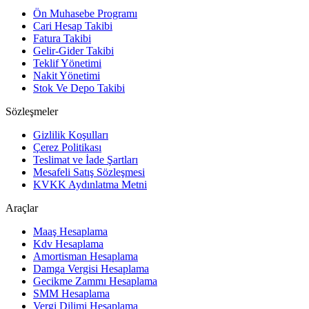
Ön Muhasebe Programı
Cari Hesap Takibi
Fatura Takibi
Gelir-Gider Takibi
Teklif Yönetimi
Nakit Yönetimi
Stok Ve Depo Takibi
Sözleşmeler
Gizlilik Koşulları
Çerez Politikası
Teslimat ve İade Şartları
Mesafeli Satış Sözleşmesi
KVKK Aydınlatma Metni
Araçlar
Maaş Hesaplama
Kdv Hesaplama
Amortisman Hesaplama
Damga Vergisi Hesaplama
Gecikme Zammı Hesaplama
SMM Hesaplama
Vergi Dilimi Hesaplama