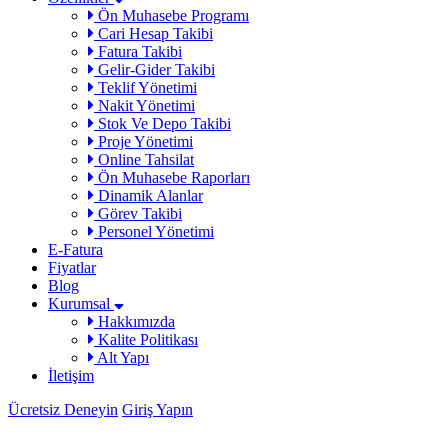
Ön Muhasebe Programı
Cari Hesap Takibi
Fatura Takibi
Gelir-Gider Takibi
Teklif Yönetimi
Nakit Yönetimi
Stok Ve Depo Takibi
Proje Yönetimi
Online Tahsilat
Ön Muhasebe Raporları
Dinamik Alanlar
Görev Takibi
Personel Yönetimi
E-Fatura
Fiyatlar
Blog
Kurumsal
Hakkımızda
Kalite Politikası
Alt Yapı
İletişim
Ücretsiz Deneyin
Giriş Yapın