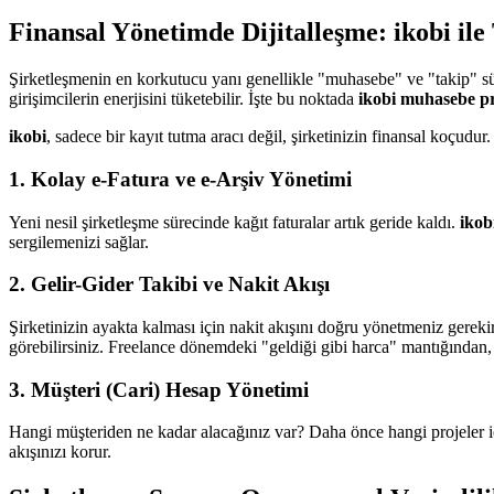
Finansal Yönetimde Dijitalleşme: ikobi ile
Şirketleşmenin en korkutucu yanı genellikle "muhasebe" ve "takip" s
girişimcilerin enerjisini tüketebilir. İşte bu noktada
ikobi muhasebe p
ikobi
, sadece bir kayıt tutma aracı değil, şirketinizin finansal koçudu
1. Kolay e-Fatura ve e-Arşiv Yönetimi
Yeni nesil şirketleşme sürecinde kağıt faturalar artık geride kaldı.
ikob
sergilemenizi sağlar.
2. Gelir-Gider Takibi ve Nakit Akışı
Şirketinizin ayakta kalması için nakit akışını doğru yönetmeniz gereki
görebilirsiniz. Freelance dönemdeki "geldiği gibi harca" mantığından,
3. Müşteri (Cari) Hesap Yönetimi
Hangi müşteriden ne kadar alacağınız var? Daha önce hangi projeler iç
akışınızı korur.