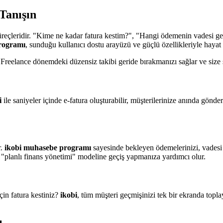
 Tanışın
üreçleridir. "Kime ne kadar fatura kestim?", "Hangi ödemenin vadesi g
rogramı
, sunduğu kullanıcı dostu arayüzü ve güçlü özellikleriyle hayat ku
r. Freelance dönemdeki düzensiz takibi geride bırakmanızı sağlar ve size 
i
ile saniyeler içinde e-fatura oluşturabilir, müşterilerinize anında gön
r.
ikobi muhasebe programı
sayesinde bekleyen ödemelerinizi, vadesi 
 "planlı finans yönetimi" modeline geçiş yapmanıza yardımcı olur.
in fatura kestiniz?
ikobi
, tüm müşteri geçmişinizi tek bir ekranda topla