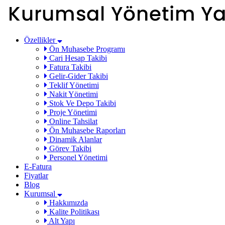
Özellikler
Ön Muhasebe Programı
Cari Hesap Takibi
Fatura Takibi
Gelir-Gider Takibi
Teklif Yönetimi
Nakit Yönetimi
Stok Ve Depo Takibi
Proje Yönetimi
Online Tahsilat
Ön Muhasebe Raporları
Dinamik Alanlar
Görev Takibi
Personel Yönetimi
E-Fatura
Fiyatlar
Blog
Kurumsal
Hakkımızda
Kalite Politikası
Alt Yapı