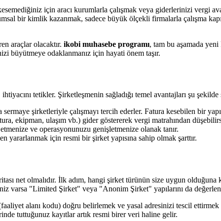
ra kesemediğiniz için aracı kurumlarla çalışmak veya giderlerinizi vergi
umsal bir kimlik kazanmak, sadece büyük ölçekli firmalarla çalışma kapı
en araçlar olacaktır.
ikobi muhasebe programı
, tam bu aşamada yeni k
şinizi büyütmeye odaklanmanız için hayati önem taşır.
tiyacını tetikler. Şirketleşmenin sağladığı temel avantajları şu şekilde s
sermaye şirketleriyle çalışmayı tercih ederler. Fatura kesebilen bir yapı
fatura, ekipman, ulaşım vb.) gider göstererek vergi matrahından düşebilirs
 etmenize ve operasyonunuzu genişletmenize olanak tanır.
n yararlanmak için resmi bir şirket yapısına sahip olmak şarttır.
ası net olmalıdır. İlk adım, hangi şirket türünün size uygun olduğuna k
iz varsa "Limited Şirket" veya "Anonim Şirket" yapılarını da değerlendi
et alanı kodu) doğru belirlemek ve yasal adresinizi tescil ettirmek sür
de tuttuğunuz kayıtlar artık resmi birer veri haline gelir.