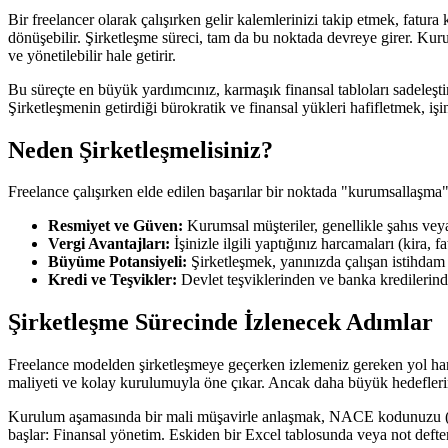
Bir freelancer olarak çalışırken gelir kalemlerinizi takip etmek, fatu
dönüşebilir. Şirketleşme süreci, tam da bu noktada devreye girer. Kur
ve yönetilebilir hale getirir.
Bu süreçte en büyük yardımcınız, karmaşık finansal tabloları sadeleştir
Şirketleşmenin getirdiği bürokratik ve finansal yükleri hafifletmek, i
Neden Şirketleşmelisiniz?
Freelance çalışırken elde edilen başarılar bir noktada "kurumsallaşma" ih
Resmiyet ve Güven:
Kurumsal müşteriler, genellikle şahıs veya 
Vergi Avantajları:
İşinizle ilgili yaptığınız harcamaları (kira, 
Büyüme Potansiyeli:
Şirketleşmek, yanınızda çalışan istihdam
Kredi ve Teşvikler:
Devlet teşviklerinden ve banka kredilerinde
Şirketleşme Sürecinde İzlenecek Adımlar
Freelance modelden şirketleşmeye geçerken izlemeniz gereken yol harit
maliyeti ve kolay kurulumuyla öne çıkar. Ancak daha büyük hedeflerin
Kurulum aşamasında bir mali müşavirle anlaşmak, NACE kodunuzu (faaliy
başlar: Finansal yönetim. Eskiden bir Excel tablosunda veya not defterin