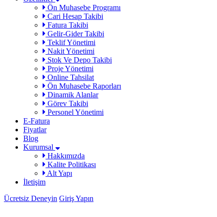
Ön Muhasebe Programı
Cari Hesap Takibi
Fatura Takibi
Gelir-Gider Takibi
Teklif Yönetimi
Nakit Yönetimi
Stok Ve Depo Takibi
Proje Yönetimi
Online Tahsilat
Ön Muhasebe Raporları
Dinamik Alanlar
Görev Takibi
Personel Yönetimi
E-Fatura
Fiyatlar
Blog
Kurumsal
Hakkımızda
Kalite Politikası
Alt Yapı
İletişim
Ücretsiz Deneyin
Giriş Yapın