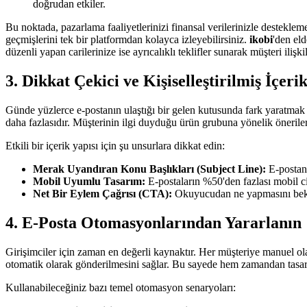
doğrudan etkiler.
Bu noktada, pazarlama faaliyetlerinizi finansal verilerinizle desteklem
geçmişlerini tek bir platformdan kolayca izleyebilirsiniz.
ikobi
'den eld
düzenli yapan carilerinize ise ayrıcalıklı teklifler sunarak müşteri ilişki
3. Dikkat Çekici ve Kişiselleştirilmiş İçeri
Günde yüzlerce e-postanın ulaştığı bir gelen kutusunda fark yaratmak 
daha fazlasıdır. Müşterinin ilgi duyduğu ürün grubuna yönelik öneriler
Etkili bir içerik yapısı için şu unsurlara dikkat edin:
Merak Uyandıran Konu Başlıkları (Subject Line):
E-postanı
Mobil Uyumlu Tasarım:
E-postaların %50'den fazlası mobil c
Net Bir Eylem Çağrısı (CTA):
Okuyucudan ne yapmasını bekli
4. E-Posta Otomasyonlarından Yararlanın
Girişimciler için zaman en değerli kaynaktır. Her müşteriye manuel ola
otomatik olarak gönderilmesini sağlar. Bu sayede hem zamandan tasa
Kullanabileceğiniz bazı temel otomasyon senaryoları: