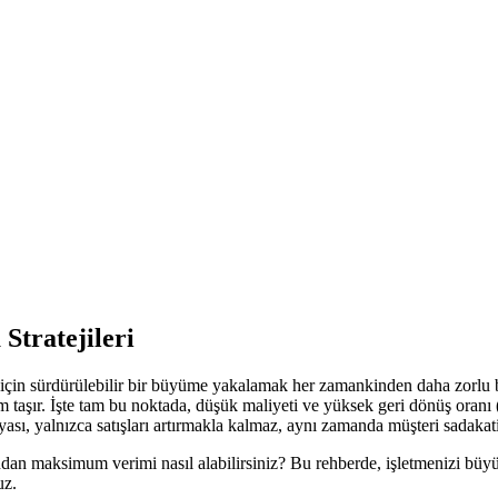
Stratejileri
 için sürdürülebilir bir büyüme yakalamak her zamankinden daha zorlu 
taşır. İşte tam bu noktada, düşük maliyeti ve yüksek geri dönüş oranı (R
sı, yalnızca satışları artırmakla kalmaz, aynı zamanda müşteri sadakatini
ından maksimum verimi nasıl alabilirsiniz? Bu rehberde, işletmenizi büyüt
uz.