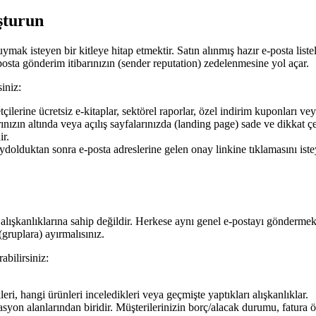
uşturun
mak isteyen bir kitleye hitap etmektir. Satın alınmış hazır e-posta listel
osta gönderim itibarınızın (sender reputation) zedelenmesine yol açar.
siniz:
çilerine ücretsiz e-kitaplar, sektörel raporlar, özel indirim kuponları vey
nızın altında veya açılış sayfalarınızda (landing page) sade ve dikkat çe
ir.
aydolduktan sonra e-posta adreslerine gelen onay linkine tıklamasını iste
a alışkanlıklarına sahip değildir. Herkese aynı genel e-postayı göndermek
 (gruplara) ayırmalısınız.
abilirsiniz:
eri, hangi ürünleri inceledikleri veya geçmişte yaptıkları alışkanlıklar.
asyon alanlarından biridir. Müşterilerinizin borç/alacak durumu, fatura ö