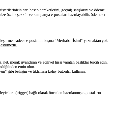
şterilerinizin cari hesap hareketlerini, geçmiş satışlarını ve ödeme
rinize özel teşekkür ve kampanya e-postaları hazırlayabilir, ödemelerini
selleştirme, sadece e-postanın başına "Merhaba [İsim]" yazmaktan çok
eştirmedir.
 net, merak uyandıran ve aciliyet hissi yaratan başlıklar tercih edin.
ründüğünden emin olun.
 gibi belirgin ve tıklaması kolay butonlar kullanın.
eyicilere (trigger) bağlı olarak önceden hazırlanmış e-postaların