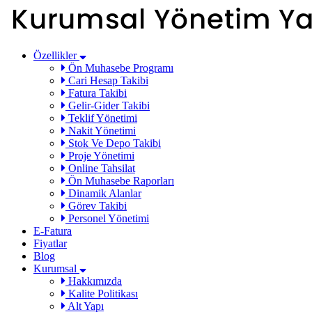
Özellikler
Ön Muhasebe Programı
Cari Hesap Takibi
Fatura Takibi
Gelir-Gider Takibi
Teklif Yönetimi
Nakit Yönetimi
Stok Ve Depo Takibi
Proje Yönetimi
Online Tahsilat
Ön Muhasebe Raporları
Dinamik Alanlar
Görev Takibi
Personel Yönetimi
E-Fatura
Fiyatlar
Blog
Kurumsal
Hakkımızda
Kalite Politikası
Alt Yapı