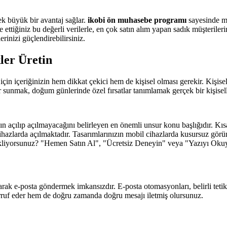
ek büyük bir avantaj sağlar.
ikobi ön muhasebe programı
sayesinde mü
e ettiğiniz bu değerli verilerle, en çok satın alım yapan sadık müşterile
lerinizi güçlendirebilirsiniz.
kler Üretin
için içeriğinizin hem dikkat çekici hem de kişisel olması gerekir. Kişi
 sunmak, doğum günlerinde özel fırsatlar tanımlamak gerçek bir kişisell
n açılıp açılmayacağını belirleyen en önemli unsur konu başlığıdır. Kısa,
ihazlarda açılmaktadır. Tasarımlarınızın mobil cihazlarda kusursuz gö
yorsunuz? "Hemen Satın Al", "Ücretsiz Deneyin" veya "Yazıyı Okuyun"
rak e-posta göndermek imkansızdır. E-posta otomasyonları, belirli tetikl
rruf eder hem de doğru zamanda doğru mesajı iletmiş olursunuz.