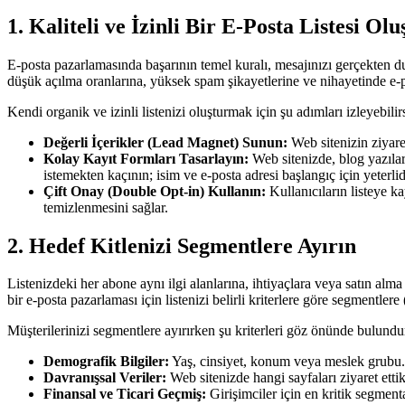
1. Kaliteli ve İzinli Bir E-Posta Listesi Ol
E-posta pazarlamasında başarının temel kuralı, mesajınızı gerçekten duy
düşük açılma oranlarına, yüksek spam şikayetlerine ve nihayetinde e-p
Kendi organik ve izinli listenizi oluşturmak için şu adımları izleyebilir
Değerli İçerikler (Lead Magnet) Sunun:
Web sitenizin ziyaret
Kolay Kayıt Formları Tasarlayın:
Web sitenizde, blog yazıları
istemekten kaçının; isim ve e-posta adresi başlangıç için yeterlid
Çift Onay (Double Opt-in) Kullanın:
Kullanıcıların listeye k
temizlenmesini sağlar.
2. Hedef Kitlenizi Segmentlere Ayırın
Listenizdeki her abone aynı ilgi alanlarına, ihtiyaçlara veya satın alm
bir e-posta pazarlaması için listenizi belirli kriterlere göre segmentlere
Müşterilerinizi segmentlere ayırırken şu kriterleri göz önünde bulundur
Demografik Bilgiler:
Yaş, cinsiyet, konum veya meslek grubu.
Davranışsal Veriler:
Web sitenizde hangi sayfaları ziyaret ettikl
Finansal ve Ticari Geçmiş:
Girişimciler için en kritik segment