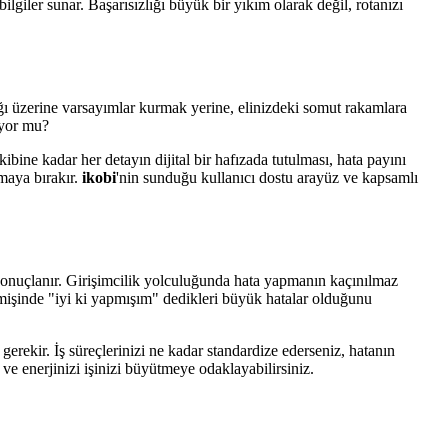
ilgiler sunar. Başarısızlığı büyük bir yıkım olarak değil, rotanızı
ağı üzerine varsayımlar kurmak yerine, elinizdeki somut rakamlara
ıyor mu?
ibine kadar her detayın dijital bir hafızada tutulması, hata payını
amaya bırakır.
ikobi
'nin sunduğu kullanıcı dostu arayüz ve kapsamlı
sonuçlanır. Girişimcilik yolculuğunda hata yapmanın kaçınılmaz
eçmişinde "iyi ki yapmışım" dedikleri büyük hatalar olduğunu
gerekir. İş süreçlerinizi ne kadar standardize ederseniz, hatanın
ir ve enerjinizi işinizi büyütmeye odaklayabilirsiniz.