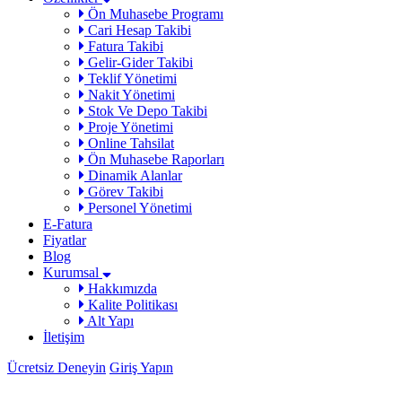
Ön Muhasebe Programı
Cari Hesap Takibi
Fatura Takibi
Gelir-Gider Takibi
Teklif Yönetimi
Nakit Yönetimi
Stok Ve Depo Takibi
Proje Yönetimi
Online Tahsilat
Ön Muhasebe Raporları
Dinamik Alanlar
Görev Takibi
Personel Yönetimi
E-Fatura
Fiyatlar
Blog
Kurumsal
Hakkımızda
Kalite Politikası
Alt Yapı
İletişim
Ücretsiz Deneyin
Giriş Yapın