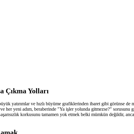
şa Çıkma Yolları
 büyük yatırımlar ve hızlı büyüme grafiklerinden ibaret gibi görünse de 
ırım ve her yeni adım, beraberinde "Ya işler yolunda gitmezse?" sorusunu 
. Başarısızlık korkusunu tamamen yok etmek belki mümkün değildir, a
nlamak