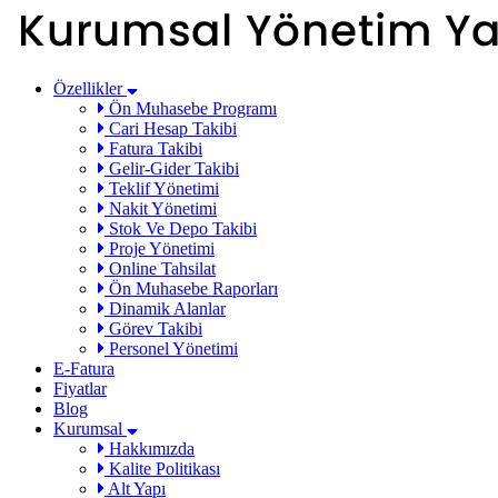
Özellikler
Ön Muhasebe Programı
Cari Hesap Takibi
Fatura Takibi
Gelir-Gider Takibi
Teklif Yönetimi
Nakit Yönetimi
Stok Ve Depo Takibi
Proje Yönetimi
Online Tahsilat
Ön Muhasebe Raporları
Dinamik Alanlar
Görev Takibi
Personel Yönetimi
E-Fatura
Fiyatlar
Blog
Kurumsal
Hakkımızda
Kalite Politikası
Alt Yapı