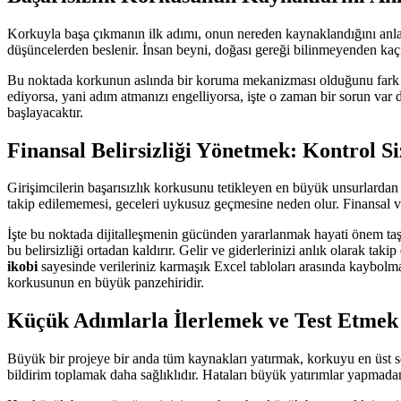
Korkuyla başa çıkmanın ilk adımı, onun nereden kaynaklandığını anla
düşüncelerden beslenir. İnsan beyni, doğası gereği bilinmeyenden kaçı
Bu noktada korkunun aslında bir koruma mekanizması olduğunu fark etme
ediyorsa, yani adım atmanızı engelliyorsa, işte o zaman bir sorun var 
başlayacaktır.
Finansal Belirsizliği Yönetmek: Kontrol S
Girişimcilerin başarısızlık korkusunu tetikleyen en büyük unsurlardan b
takip edilememesi, geceleri uykusuz geçmesine neden olur. Finansal ve
İşte bu noktada dijitalleşmenin gücünden yararlanmak hayati önem taş
bu belirsizliği ortadan kaldırır. Gelir ve giderlerinizi anlık olarak tak
ikobi
sayesinde verileriniz karmaşık Excel tabloları arasında kaybolmaz
korkusunun en büyük panzehiridir.
Küçük Adımlarla İlerlemek ve Test Etmek
Büyük bir projeye bir anda tüm kaynakları yatırmak, korkuyu en üst 
bildirim toplamak daha sağlıklıdır. Hataları büyük yatırımlar yapmad