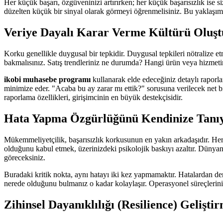
Her küçük başarı, özgüveninizi artırırken; her küçük başarısızlık ise si
düzelten küçük bir sinyal olarak görmeyi öğrenmelisiniz. Bu yaklaşım, 
Veriye Dayalı Karar Verme Kültürü Oluş
Korku genellikle duygusal bir tepkidir. Duygusal tepkileri nötralize 
bakmalısınız. Satış trendleriniz ne durumda? Hangi ürün veya hizmeti
ikobi muhasebe programı
kullanarak elde edeceğiniz detaylı raporlar
minimize eder. "Acaba bu ay zarar mı ettik?" sorusuna verilecek net bi
raporlama özellikleri, girişimcinin en büyük destekçisidir.
Hata Yapma Özgürlüğünü Kendinize Tanı
Mükemmeliyetçilik, başarısızlık korkusunun en yakın arkadaşıdır. He
olduğunu kabul etmek, üzerinizdeki psikolojik baskıyı azaltır. Dünyanı
göreceksiniz.
Buradaki kritik nokta, aynı hatayı iki kez yapmamaktır. Hatalardan ders
nerede olduğunu bulmanız o kadar kolaylaşır. Operasyonel süreçlerin
Zihinsel Dayanıklılığı (Resilience) Gelişti