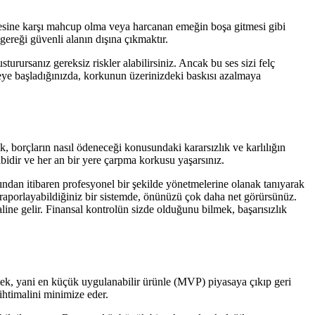
resine karşı mahcup olma veya harcanan emeğin boşa gitmesi gibi
ereği güvenli alanın dışına çıkmaktır.
ursanız gereksiz riskler alabilirsiniz. Ancak bu ses sizi felç
rmeye başladığınızda, korkunun üzerinizdeki baskısı azalmaya
k, borçların nasıl ödeneceği konusundaki kararsızlık ve karlılığın
bidir ve her an bir yere çarpma korkusu yaşarsınız.
aşından itibaren profesyonel bir şekilde yönetmelerine olanak tanıyarak
nızı raporlayabildiğiniz bir sistemde, önünüzü çok daha net görürsünüz.
line gelir. Finansal kontrolün sizde olduğunu bilmek, başarısızlık
ek, yani en küçük uygulanabilir ürünle (MVP) piyasaya çıkıp geri
ihtimalini minimize eder.