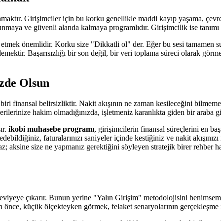
maktır. Girişimciler için bu korku genellikle maddi kayıp yaşama, çev
nmaya ve güvenli alanda kalmaya programlıdır. Girişimcilik ise tanımı g
k önemlidir. Korku size "Dikkatli ol" der. Eğer bu sesi tamamen sustur
demektir. Başarısızlığı bir son değil, bir veri toplama süreci olarak gö
izde Olsun
iri finansal belirsizliktir. Nakit akışının ne zaman kesileceğini bilmeme
rilerinize hakim olmadığınızda, işletmeniz karanlıkta giden bir araba gi
ır.
ikobi muhasebe programı
, girişimcilerin finansal süreçlerini en b
ip edebildiğiniz, faturalarınızı saniyeler içinde kestiğiniz ve nakit akışı
; aksine size ne yapmanız gerektiğini söyleyen stratejik birer rehber ha
seviyeye çıkarır. Bunun yerine "Yalın Girişim" metodolojisini benimsem
an önce, küçük ölçekteyken görmek, felaket senaryolarının gerçekleşme 