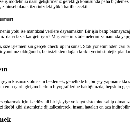
ze iş modelinizi nasıl geliştirmeniz gerektiği konusunda paha biçilemez b
zihinsel olarak üzerinizdeki yükü hafifletecektir.
turun
etmenin yolu ise mantıksal verilere dayanmaktır. Bir işin batıp batmayac
niz daha fazla kar getiriyor? Müşterileriniz ödemelerini zamanında yap
, size işletmenizin gerçek check-up'ını sunar. Stok yönetiminden cari tak
r yanıtınız olduğunda, belirsizlikten doğan korku yerini stratejik planl
yın
r şeyin kusursuz olmasını beklemek, genellikle hiçbir şey yapmamakla 
n en başarılı girişimcilerinin biyografilerine baktığınızda, hepsinin g
 çıkarmak için ise düzenli bir işleyişe ve kayıt sistemine sahip olmanız 
izi
ikobi
gibi sistemlerle dijitalleştirerek, insani hataları en aza indirebil
rmek