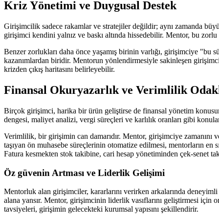
Kriz Yönetimi ve Duygusal Destek
Girişimcilik sadece rakamlar ve stratejiler değildir; aynı zamanda büyü
girişimci kendini yalnız ve baskı altında hissedebilir. Mentor, bu zorl
Benzer zorlukları daha önce yaşamış birinin varlığı, girişimciye "bu 
kazanımlardan biridir. Mentorun yönlendirmesiyle sakinleşen girişimci,
krizden çıkış haritasını belirleyebilir.
Finansal Okuryazarlık ve Verimlilik Odakl
Birçok girişimci, harika bir ürün geliştirse de finansal yönetim konusun
dengesi, maliyet analizi, vergi süreçleri ve karlılık oranları gibi konul
Verimlilik, bir girişimin can damarıdır. Mentor, girişimciye zamanını v
taşıyan ön muhasebe süreçlerinin otomatize edilmesi, mentorların en sı
Fatura kesmekten stok takibine, cari hesap yönetiminden çek-senet taki
Öz güvenin Artması ve Liderlik Gelişimi
Mentorluk alan girişimciler, kararlarını verirken arkalarında deneyim
alana yansır. Mentor, girişimcinin liderlik vasıflarını geliştirmesi içi
tavsiyeleri, girişimin gelecekteki kurumsal yapısını şekillendirir.