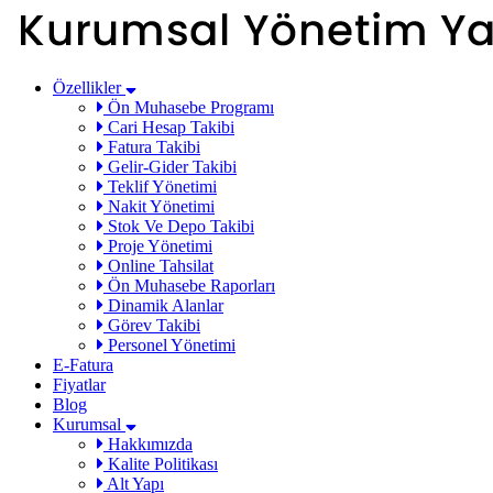
Özellikler
Ön Muhasebe Programı
Cari Hesap Takibi
Fatura Takibi
Gelir-Gider Takibi
Teklif Yönetimi
Nakit Yönetimi
Stok Ve Depo Takibi
Proje Yönetimi
Online Tahsilat
Ön Muhasebe Raporları
Dinamik Alanlar
Görev Takibi
Personel Yönetimi
E-Fatura
Fiyatlar
Blog
Kurumsal
Hakkımızda
Kalite Politikası
Alt Yapı