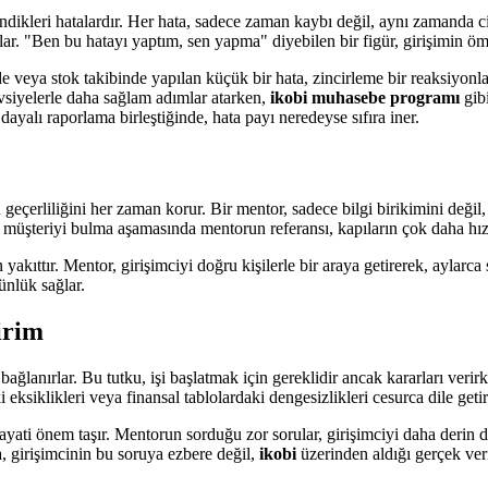
ndikleri hatalardır. Her hata, sadece zaman kaybı değil, aynı zamanda c
ağlar. "Ben bu hatayı yaptım, sen yapma" diyebilen bir figür, girişimin 
de veya stok takibinde yapılan küçük bir hata, zincirleme bir reaksiyonla
vsiyelerle daha sağlam adımlar atarken,
ikobi muhasebe programı
gibi
dayalı raporlama birleştiğinde, hata payı neredeyse sıfıra iner.
 geçerliliğini her zaman korur. Bir mentor, sadece bilgi birikimini değil,
k müşteriyi bulma aşamasında mentorun referansı, kapıların çok daha hızl
yakıttır. Mentor, girişimciyi doğru kişilerle bir araya getirerek, aylarca
ünlük sağlar.
irim
bağlanırlar. Bu tutku, işi başlatmak için gereklidir ancak kararları verirk
eksiklikleri veya finansal tablolardaki dengesizlikleri cesurca dile getiri
 hayati önem taşır. Mentorun sorduğu zor sorular, girişimciyi daha derin
 girişimcinin bu soruya ezbere değil,
ikobi
üzerinden aldığı gerçek veril