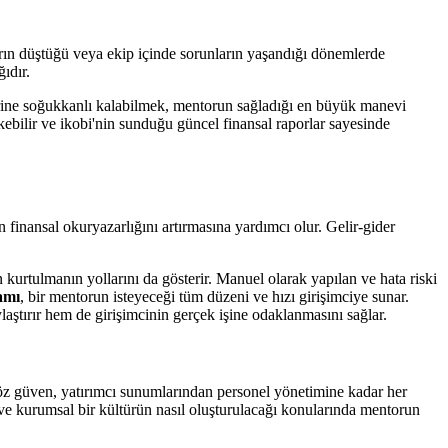
şların düştüğü veya ekip içinde sorunların yaşandığı dönemlerde
ıdır.
 yerine soğukkanlı kalabilmek, mentorun sağladığı en büyük manevi
kebilir ve ikobi'nin sunduğu güncel finansal raporlar sayesinde
n finansal okuryazarlığını artırmasına yardımcı olur. Gelir-gider
 kurtulmanın yollarını da gösterir. Manuel olarak yapılan ve hata riski
amı
, bir mentorun isteyeceği tüm düzeni ve hızı girişimciye sunar.
aştırır hem de girişimcinin gerçek işine odaklanmasını sağlar.
u öz güven, yatırımcı sunumlarından personel yönetimine kadar her
ağı ve kurumsal bir kültürün nasıl oluşturulacağı konularında mentorun