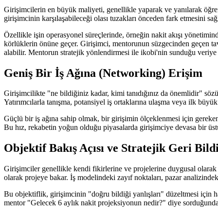
Girişimcilerin en büyük maliyeti, genellikle yaparak ve yanılarak öğre
girişimcinin karşılaşabileceği olası tuzakları önceden fark etmesini s
Özellikle işin operasyonel süreçlerinde, örneğin nakit akışı yönetimin
körlüklerin önüne geçer. Girişimci, mentorunun süzgecinden geçen ta
alabilir. Mentorun stratejik yönlendirmesi ile ikobi'nin sunduğu veriye 
Geniş Bir İş Ağına (Networking) Erişim
Girişimcilikte "ne bildiğiniz kadar, kimi tanıdığınız da önemlidir" sözü
Yatırımcılarla tanışma, potansiyel iş ortaklarına ulaşma veya ilk büyü
Güçlü bir iş ağına sahip olmak, bir girişimin ölçeklenmesi için gereken 
Bu hız, rekabetin yoğun olduğu piyasalarda girişimciye devasa bir üst
Objektif Bakış Açısı ve Stratejik Geri Bild
Girişimciler genellikle kendi fikirlerine ve projelerine duygusal olarak 
olarak projeye bakar. İş modelindeki zayıf noktaları, pazar analizindeki 
Bu objektiflik, girişimcinin "doğru bildiği yanlışları" düzeltmesi için
mentor "Gelecek 6 aylık nakit projeksiyonun nedir?" diye sorduğunda,