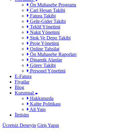
Ön Muhasebe Programı
Cari Hesap Takibi
Fatura Takibi
Gelir-Gider Takibi
Teklif Yönetimi
Nakit Yönetimi
Stok Ve Depo Takibi
Proje Yönetimi
Online Tahsilat
Ön Muhasebe Raporları
Dinamik Alanlar
Görev Takibi
Personel Yönetimi
E-Fatura
Fiyatlar
Blog
Kurumsal
Hakkımızda
Kalite Politikası
Alt Yapı
İletişim
Ücretsiz Deneyin
Giriş Yapın