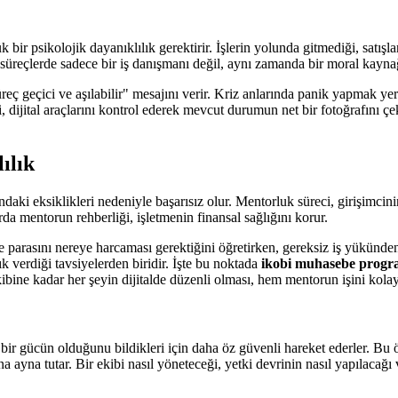
k bir psikolojik dayanıklılık gerektirir. İşlerin yolunda gitmediği, satı
u süreçlerde sadece bir iş danışmanı değil, aynı zamanda bir moral kaynağ
süreç geçici ve aşılabilir" mesajını verir. Kriz anlarında panik yapmak
 dijital araçlarını kontrol ederek mevcut durumun net bir fotoğrafını çe
ılık
daki eksiklikleri nedeniyle başarısız olur. Mentorluk süreci, girişimcini
arda mentorun rehberliği, işletmenin finansal sağlığını korur.
e parasını nereye harcaması gerektiğini öğretirken, gereksiz iş yükünden
k verdiği tavsiyelerden biridir. İşte bu noktada
ikobi muhasebe progr
bine kadar her şeyin dijitalde düzenli olması, hem mentorun işini kolayl
li bir gücün olduğunu bildikleri için daha öz güvenli hareket ederler. B
n ona ayna tutar. Bir ekibi nasıl yöneteceği, yetki devrinin nasıl yapılac