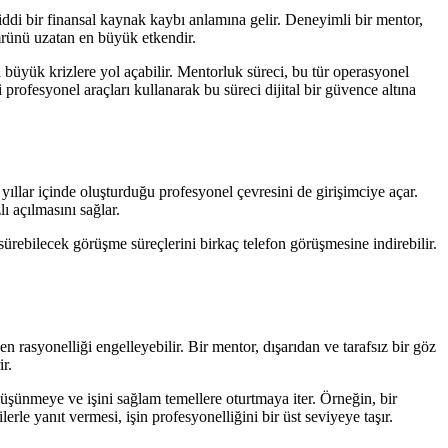
iddi bir finansal kaynak kaybı anlamına gelir. Deneyimli bir mentor,
ömrünü uzatan en büyük etkendir.
 büyük krizlere yol açabilir. Mentorluk süreci, bu tür operasyonel
 profesyonel araçları kullanarak bu süreci dijital bir güvence altına
 yıllar içinde oluşturduğu profesyonel çevresini de girişimciye açar.
ı açılmasını sağlar.
 sürebilecek görüşme süreçlerini birkaç telefon görüşmesine indirebilir.
en rasyonelliği engelleyebilir. Bir mentor, dışarıdan ve tarafsız bir göz
r.
 düşünmeye ve işini sağlam temellere oturtmaya iter. Örneğin, bir
erle yanıt vermesi, işin profesyonelliğini bir üst seviyeye taşır.