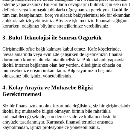
ödeme yapacaksınız? Bu soruların cevaplarını bulmak için eski usul
defterler veya karmaşık tablolarla uğraşmanıza gerek yok.
ikobi
ile
tüm cari hesaplarınızı, borç ve alacak bakiyelerinizi tek bir ekrandan
anlık olarak izleyebilirsiniz. Böylece işletmenizin finansal sağlığını
korurken, odağınızı büyüme stratejilerinize verebilirsiniz.
3. Bulut Teknolojisi ile Sınırsız Özgürlük
Girişimcilik ofise bağlı kalmayı kabul etmez. Kafe köşelerinde,
havaalanlarında veya evinizde çalışırken de işletmenizin finansal
durumunu kontrol altında tutabilmelisiniz. Bulut tabanlı yapısıyla
ikobi
, internet bağlantısı olan her yerden, dilediğiniz cihazla ön
muhasebenize erişim imkanı tanır. Bilgisayarınızın başında
olmasanız bile işinizi yönetebilirsiniz.
4. Kolay Arayüz ve Muhasebe Bilgisi
Gerektirmemesi
Siz bir finans uzmanı olmak zorunda değilsiniz, siz bir girişimcisiniz.
ikobi
, hiç muhasebe bilgisi olmayan birinin bile rahatlıkla
kullanabileceği şekilde, son derece sade ve kullanıcı dostu bir
arayüzle tasarlanmıştır. Karmaşık finansal terimler arasında
kaybolmadan, işinizi profesyonelce yönetebilirsiniz.