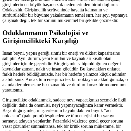
girişimlerin en büyük başarısızlık nedenlerinden birini doğurur:
Odaksızlık. Girişimcilik serüveninde hayatta kalmanın ve
sürdürülebilir bir büyüme yakalamanın temel sırrı, her şeyi yapmaya
çalışmak değil, tek bir sorunu mükemmel bir şekilde çözmektir.
Odaklanmanın Psikolojisi ve
Girişimcilikteki Karşılığı
İnsan beyni, yapısı gereği sınırlı bir enerji ve dikkat kapasitesine
sahiptir. Aynı durum, yeni kurulan ve kaynakları kısıtlı olan
girişimler için de geçerlidir. Bir girişimin sahip olduğu en değerli
kaynaklar zaman, nakit ve insan gücüdür. Bu kaynakları onlarca
farklı hedefe böldüğünüzde, her bir hedefte yalnızca küçük adımlar
atabilirsiniz. Ancak tüm enerjinizi tek bir noktaya odakladığınızda, o
alanda derinlemesine bir uzmanlık ve durdurulamaz bir momentum
yaratırsınız.
Girişimcilikte odaklanmak, sadece neyi yapacağınızı seçmekle ilgili
değildir; daha da önemlisi, neyi yapmayacağınıza karar vermektir.
Başarılı girişimler, müşterilerinin hayatındaki en büyük "acı
noktasını" (pain point) tespit eden ve tüm enerjisini bu yarayı
sarmaya adayan yapılardır. Pazardaki yüzlerce genel geçer soruna
vasat çözümler sunmaktansa, tek bir kritik soruna mükemmel bir