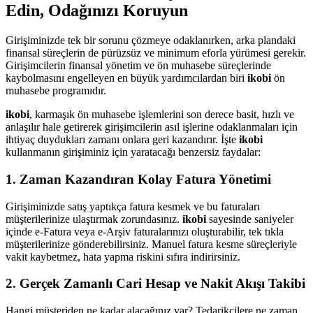
Edin, Odağınızı Koruyun
Girişiminizde tek bir sorunu çözmeye odaklanırken, arka plandaki
finansal süreçlerin de pürüzsüz ve minimum eforla yürümesi gerekir.
Girişimcilerin finansal yönetim ve ön muhasebe süreçlerinde
kaybolmasını engelleyen en büyük yardımcılardan biri
ikobi
ön
muhasebe programıdır.
ikobi
, karmaşık ön muhasebe işlemlerini son derece basit, hızlı ve
anlaşılır hale getirerek girişimcilerin asıl işlerine odaklanmaları için
ihtiyaç duydukları zamanı onlara geri kazandırır. İşte
ikobi
kullanmanın girişiminiz için yaratacağı benzersiz faydalar:
1. Zaman Kazandıran Kolay Fatura Yönetimi
Girişiminizde satış yaptıkça fatura kesmek ve bu faturaları
müşterilerinize ulaştırmak zorundasınız.
ikobi
sayesinde saniyeler
içinde e-Fatura veya e-Arşiv faturalarınızı oluşturabilir, tek tıkla
müşterilerinize gönderebilirsiniz. Manuel fatura kesme süreçleriyle
vakit kaybetmez, hata yapma riskini sıfıra indirirsiniz.
2. Gerçek Zamanlı Cari Hesap ve Nakit Akışı Takibi
Hangi müşteriden ne kadar alacağınız var? Tedarikçilere ne zaman