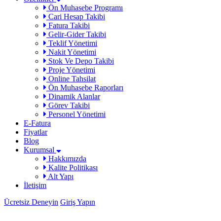
Ön Muhasebe Programı
Cari Hesap Takibi
Fatura Takibi
Gelir-Gider Takibi
Teklif Yönetimi
Nakit Yönetimi
Stok Ve Depo Takibi
Proje Yönetimi
Online Tahsilat
Ön Muhasebe Raporları
Dinamik Alanlar
Görev Takibi
Personel Yönetimi
E-Fatura
Fiyatlar
Blog
Kurumsal
Hakkımızda
Kalite Politikası
Alt Yapı
İletişim
Ücretsiz Deneyin
Giriş Yapın