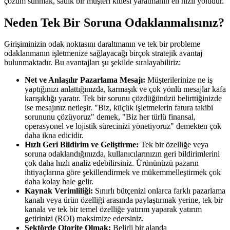
çözüm sunmak, sadık bir müşteri kitlesi yaratmanın en hızlı yoludur.
Neden Tek Bir Soruna Odaklanmalısınız?
Girişiminizin odak noktasını daraltmanın ve tek bir probleme
odaklanmanın işletmenize sağlayacağı birçok stratejik avantaj
bulunmaktadır. Bu avantajları şu şekilde sıralayabiliriz:
Net ve Anlaşılır Pazarlama Mesajı:
Müşterilerinize ne iş
yaptığınızı anlattığınızda, karmaşık ve çok yönlü mesajlar kafa
karışıklığı yaratır. Tek bir sorunu çözdüğünüzü belirttiğinizde
ise mesajınız netleşir. "Biz, küçük işletmelerin fatura takibi
sorununu çözüyoruz" demek, "Biz her türlü finansal,
operasyonel ve lojistik sürecinizi yönetiyoruz" demekten çok
daha ikna edicidir.
Hızlı Geri Bildirim ve Geliştirme:
Tek bir özelliğe veya
soruna odaklandığınızda, kullanıcılarınızın geri bildirimlerini
çok daha hızlı analiz edebilirsiniz. Ürününüzü pazarın
ihtiyaçlarına göre şekillendirmek ve mükemmelleştirmek çok
daha kolay hale gelir.
Kaynak Verimliliği:
Sınırlı bütçenizi onlarca farklı pazarlama
kanalı veya ürün özelliği arasında paylaştırmak yerine, tek bir
kanala ve tek bir temel özelliğe yatırım yaparak yatırım
getirinizi (ROI) maksimize edersiniz.
Sektörde Otorite Olmak:
Belirli bir alanda