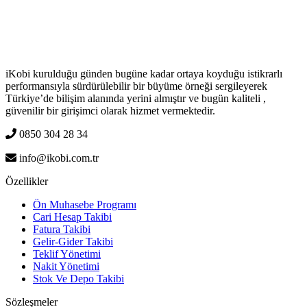
iKobi kurulduğu günden bugüne kadar ortaya koyduğu istikrarlı
performansıyla sürdürülebilir bir büyüme örneği sergileyerek
Türkiye’de bilişim alanında yerini almıştır ve bugün kaliteli ,
güvenilir bir girişimci olarak hizmet vermektedir.
0850 304 28 34
info@ikobi.com.tr
Özellikler
Ön Muhasebe Programı
Cari Hesap Takibi
Fatura Takibi
Gelir-Gider Takibi
Teklif Yönetimi
Nakit Yönetimi
Stok Ve Depo Takibi
Sözleşmeler