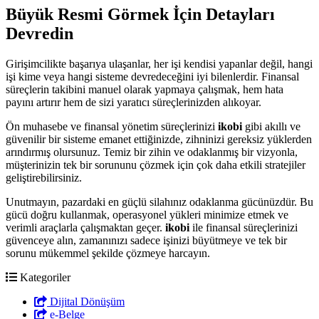
Büyük Resmi Görmek İçin Detayları
Devredin
Girişimcilikte başarıya ulaşanlar, her işi kendisi yapanlar değil, hangi
işi kime veya hangi sisteme devredeceğini iyi bilenlerdir. Finansal
süreçlerin takibini manuel olarak yapmaya çalışmak, hem hata
payını artırır hem de sizi yaratıcı süreçlerinizden alıkoyar.
Ön muhasebe ve finansal yönetim süreçlerinizi
ikobi
gibi akıllı ve
güvenilir bir sisteme emanet ettiğinizde, zihninizi gereksiz yüklerden
arındırmış olursunuz. Temiz bir zihin ve odaklanmış bir vizyonla,
müşterinizin tek bir sorununu çözmek için çok daha etkili stratejiler
geliştirebilirsiniz.
Unutmayın, pazardaki en güçlü silahınız odaklanma gücünüzdür. Bu
gücü doğru kullanmak, operasyonel yükleri minimize etmek ve
verimli araçlarla çalışmaktan geçer.
ikobi
ile finansal süreçlerinizi
güvenceye alın, zamanınızı sadece işinizi büyütmeye ve tek bir
sorunu mükemmel şekilde çözmeye harcayın.
Kategoriler
Dijital Dönüşüm
e-Belge