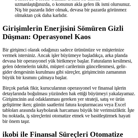
uzmanlaştığınızda, o konunun akla gelen ilk ismi olursunuz.
Niş bir pazarda lider olmak, devasa bir pazarda görünmez
olmaktan çok daha karlıdır.
Girişimlerin Enerjisini Sömüren Gizli
Düşman: Operasyonel Kaos
Bir girişimci olarak odağınızı sadece ürününüze ve müşterinize
vermek istersiniz. Ancak işler büyümeye başladıkça, arka planda
devasa bir operasyonel yük birikmeye başlar. Faturaların kesilmesi,
gelen ödemelerin takibi, müşteri carilerinin güncellenmesi, gelir-
gider dengesinin kurulması gibi süreçler, girişimcinin zamanının
büyük bir kısmını çalmaya başlar.
Birçok parlak fikir, kurucularının operasyonel ve finansal işlerin
detaylarında boğulması yüzünden hak ettiği büyümeyi yakalayamaz.
Girişimcinin asıl odaklanması gereken yer strateji, satış ve ürün
geliştirme iken; günün saatlerini fatura koşturmacası veya Excel
tabloları arasında kaybolarak harcaması büyük bir verimsizliktir. İşte
bu noktada, iş süreçlerini otomatize etmek ve basitleştirmek hayati
bir önem taşır.
ikobi ile Finansal Süreçleri Otomatize