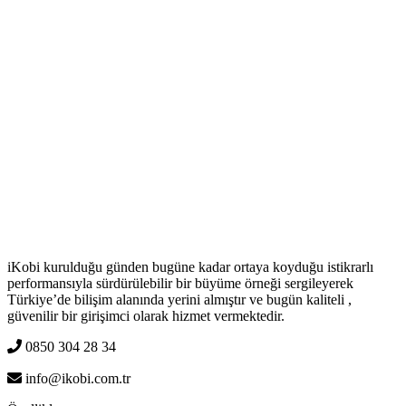
iKobi kurulduğu günden bugüne kadar ortaya koyduğu istikrarlı
performansıyla sürdürülebilir bir büyüme örneği sergileyerek
Türkiye’de bilişim alanında yerini almıştır ve bugün kaliteli ,
güvenilir bir girişimci olarak hizmet vermektedir.
0850 304 28 34
info@ikobi.com.tr