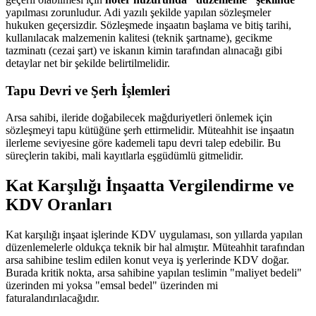
yapılması zorunludur. Adi yazılı şekilde yapılan sözleşmeler
hukuken geçersizdir. Sözleşmede inşaatın başlama ve bitiş tarihi,
kullanılacak malzemenin kalitesi (teknik şartname), gecikme
tazminatı (cezai şart) ve iskanın kimin tarafından alınacağı gibi
detaylar net bir şekilde belirtilmelidir.
Tapu Devri ve Şerh İşlemleri
Arsa sahibi, ileride doğabilecek mağduriyetleri önlemek için
sözleşmeyi tapu kütüğüne şerh ettirmelidir. Müteahhit ise inşaatın
ilerleme seviyesine göre kademeli tapu devri talep edebilir. Bu
süreçlerin takibi, mali kayıtlarla eşgüdümlü gitmelidir.
Kat Karşılığı İnşaatta Vergilendirme ve
KDV Oranları
Kat karşılığı inşaat işlerinde KDV uygulaması, son yıllarda yapılan
düzenlemelerle oldukça teknik bir hal almıştır. Müteahhit tarafından
arsa sahibine teslim edilen konut veya iş yerlerinde KDV doğar.
Burada kritik nokta, arsa sahibine yapılan teslimin "maliyet bedeli"
üzerinden mi yoksa "emsal bedel" üzerinden mi
faturalandırılacağıdır.