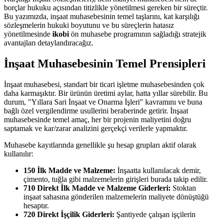
borçlar hukuku açısından titizlikle yönetilmesi gereken bir süreçtir.
Bu yazımızda, inşaat muhasebesinin temel taşlarını, kat karşılığı
sözleşmelerin hukuki boyutunu ve bu süreçlerin hatasız
yönetilmesinde
ikobi
ön muhasebe programının sağladığı stratejik
avantajları detaylandıracağız.
İnşaat Muhasebesinin Temel Prensipleri
İnşaat muhasebesi, standart bir ticari işletme muhasebesinden çok
daha karmaşıktır. Bir ürünün üretimi aylar, hatta yıllar sürebilir. Bu
durum, "Yıllara Sari İnşaat ve Onarma İşleri" kavramını ve buna
bağlı özel vergilendirme usullerini beraberinde getirir. İnşaat
muhasebesinde temel amaç, her bir projenin maliyetini doğru
saptamak ve kar/zarar analizini gerçekçi verilerle yapmaktır.
Muhasebe kayıtlarında genellikle şu hesap grupları aktif olarak
kullanılır:
150 İlk Madde ve Malzeme:
İnşaatta kullanılacak demir,
çimento, tuğla gibi malzemelerin girişleri burada takip edilir.
710 Direkt İlk Madde ve Malzeme Giderleri:
Stoktan
inşaat sahasına gönderilen malzemelerin maliyete dönüştüğü
hesaptır.
720 Direkt İşçilik Giderleri:
Şantiyede çalışan işçilerin