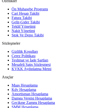
Özellikler
Ön Muhasebe Programı
Cari Hesap Takibi
Fatura Takibi
Gelir-Gider Takibi
Teklif Yönetimi
Nakit Yönetimi
Stok Ve Depo Takibi
Sözleşmeler
Gizlilik Koşulları
Çerez Politikası
Teslimat ve İade Şartları
Mesafeli Satış Sözleşmesi
KVKK Aydınlatma Metni
Araçlar
Maaş Hesaplama
Kdv Hesaplama
Amortisman Hesaplama
Damga Vergisi Hesaplama
Gecikme Zammı Hesaplama
SMM Hesaplama