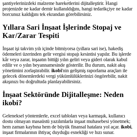
şantiyelerinizdeki malzeme hareketlerini dijitalleştirir. Hangi
projenizde ne kadar demir kullanıldığını, hangi tedarikçiye ne kadar
borcunuz kaldığını tek ekrandan görebilirsiniz.
Yıllara Sari İnşaat İşlerinde Stopaj ve
Kar/Zarar Tespiti
İnşaat işi takvim yılı içinde bitmiyorsa (yıllara sari ise), hakediş
ödemeleri üzerinden gelir vergisi stopajı kesintisi yapılır. Bu işlerde
kâr veya zarar, inşaatın bittiği yılın geliri veya gideri olarak kabul
edilir ve o yılın beyannamesinde gösterilir. Bu durum, nakit akış
yönetimini zorlaştırabilir.
ikobi
'nin gelişmiş raporlama araçları ile
gelecek dönemlerdeki vergi yükümlülüklerinizi öngörebilir, nakit
akışınızı bu doğrultuda planlayabilirsiniz.
İnşaat Sektöründe Dijitalleşme: Neden
ikobi?
Geleneksel yöntemlerle, excel tabloları veya karmaşık, kullanıcı
dostu olmayan masaüstü yazılımlarla inşaat muhasebesi yönetmek;
hem zaman kaybına hem de büyük finansal hatalara yol açar.
ikobi
,
inşaat firmalarının ihtiyaç duyduğu esnekliği ve hızı sunar.