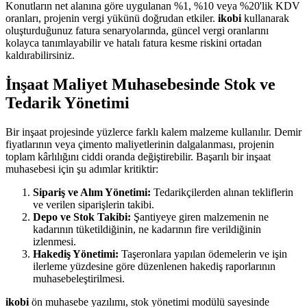
Konutların net alanına göre uygulanan %1, %10 veya %20'lik KDV
oranları, projenin vergi yükünü doğrudan etkiler.
ikobi
kullanarak
oluşturduğunuz fatura senaryolarında, güncel vergi oranlarını
kolayca tanımlayabilir ve hatalı fatura kesme riskini ortadan
kaldırabilirsiniz.
İnşaat Maliyet Muhasebesinde Stok ve
Tedarik Yönetimi
Bir inşaat projesinde yüzlerce farklı kalem malzeme kullanılır. Demir
fiyatlarının veya çimento maliyetlerinin dalgalanması, projenin
toplam kârlılığını ciddi oranda değiştirebilir. Başarılı bir inşaat
muhasebesi için şu adımlar kritiktir:
Sipariş ve Alım Yönetimi:
Tedarikçilerden alınan tekliflerin
ve verilen siparişlerin takibi.
Depo ve Stok Takibi:
Şantiyeye giren malzemenin ne
kadarının tüketildiğinin, ne kadarının fire verildiğinin
izlenmesi.
Hakediş Yönetimi:
Taşeronlara yapılan ödemelerin ve işin
ilerleme yüzdesine göre düzenlenen hakediş raporlarının
muhasebeleştirilmesi.
ikobi
ön muhasebe yazılımı, stok yönetimi modülü sayesinde