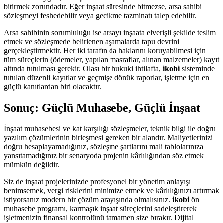
bitirmek zorundadır. Eğer inşaat süresinde bitmezse, arsa sahibi
sözleşmeyi feshedebilir veya gecikme tazminatı talep edebilir.
Arsa sahibinin sorumluluğu ise arsayı inşaata elverişli şekilde teslim
etmek ve sözleşmede belirlenen aşamalarda tapu devrini
gerçekleştirmektir. Her iki tarafın da haklarını koruyabilmesi için
tüm süreçlerin (ödemeler, yapılan masraflar, alınan malzemeler) kayıt
altında tutulması gerekir. Olası bir hukuki ihtilafta,
ikobi
sisteminde
tutulan düzenli kayıtlar ve geçmişe dönük raporlar, işletme için en
güçlü kanıtlardan biri olacaktır.
Sonuç: Güçlü Muhasebe, Güçlü İnşaat
İnşaat muhasebesi ve kat karşılığı sözleşmeler, teknik bilgi ile doğru
yazılım çözümlerinin birleşmesi gereken bir alandır. Maliyetlerinizi
doğru hesaplayamadığınız, sözleşme şartlarını mali tablolarınıza
yansıtamadığınız bir senaryoda projenin kârlılığından söz etmek
mümkün değildir.
Siz de inşaat projelerinizde profesyonel bir yönetim anlayışı
benimsemek, vergi risklerini minimize etmek ve kârlılığınızı artırmak
istiyorsanız modern bir çözüm arayışında olmalısınız.
ikobi
ön
muhasebe programı, karmaşık inşaat süreçlerini sadeleştirerek
işletmenizin finansal kontrolünü tamamen size bırakır. Dijital