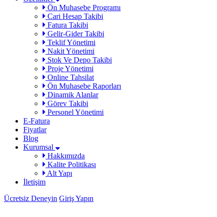
Ön Muhasebe Programı
Cari Hesap Takibi
Fatura Takibi
Gelir-Gider Takibi
Teklif Yönetimi
Nakit Yönetimi
Stok Ve Depo Takibi
Proje Yönetimi
Online Tahsilat
Ön Muhasebe Raporları
Dinamik Alanlar
Görev Takibi
Personel Yönetimi
E-Fatura
Fiyatlar
Blog
Kurumsal
Hakkımızda
Kalite Politikası
Alt Yapı
İletişim
Ücretsiz Deneyin
Giriş Yapın