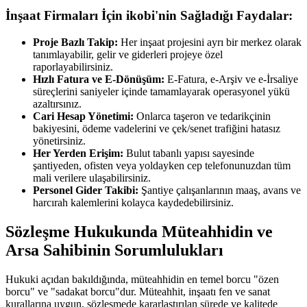
İnşaat Firmaları İçin ikobi'nin Sağladığı Faydalar:
Proje Bazlı Takip:
Her inşaat projesini ayrı bir merkez olarak
tanımlayabilir, gelir ve giderleri projeye özel
raporlayabilirsiniz.
Hızlı Fatura ve E-Dönüşüm:
E-Fatura, e-Arşiv ve e-İrsaliye
süreçlerini saniyeler içinde tamamlayarak operasyonel yükü
azaltırsınız.
Cari Hesap Yönetimi:
Onlarca taşeron ve tedarikçinin
bakiyesini, ödeme vadelerini ve çek/senet trafiğini hatasız
yönetirsiniz.
Her Yerden Erişim:
Bulut tabanlı yapısı sayesinde
şantiyeden, ofisten veya yoldayken cep telefonunuzdan tüm
mali verilere ulaşabilirsiniz.
Personel Gider Takibi:
Şantiye çalışanlarının maaş, avans ve
harcırah kalemlerini kolayca kaydedebilirsiniz.
Sözleşme Hukukunda Müteahhidin ve
Arsa Sahibinin Sorumlulukları
Hukuki açıdan bakıldığında, müteahhidin en temel borcu "özen
borcu" ve "sadakat borcu"dur. Müteahhit, inşaatı fen ve sanat
kurallarına uygun, sözleşmede kararlaştırılan sürede ve kalitede