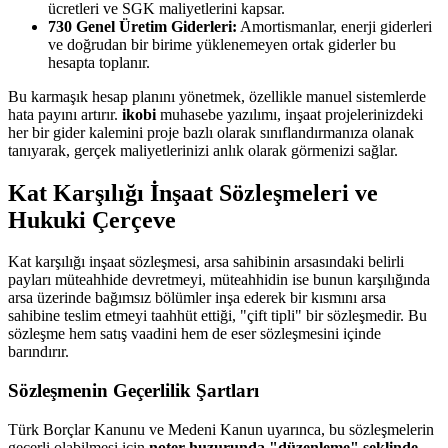
ücretleri ve SGK maliyetlerini kapsar.
730 Genel Üretim Giderleri:
Amortismanlar, enerji giderleri
ve doğrudan bir birime yüklenemeyen ortak giderler bu
hesapta toplanır.
Bu karmaşık hesap planını yönetmek, özellikle manuel sistemlerde
hata payını artırır.
ikobi
muhasebe yazılımı, inşaat projelerinizdeki
her bir gider kalemini proje bazlı olarak sınıflandırmanıza olanak
tanıyarak, gerçek maliyetlerinizi anlık olarak görmenizi sağlar.
Kat Karşılığı İnşaat Sözleşmeleri ve
Hukuki Çerçeve
Kat karşılığı inşaat sözleşmesi, arsa sahibinin arsasındaki belirli
payları müteahhide devretmeyi, müteahhidin ise bunun karşılığında
arsa üzerinde bağımsız bölümler inşa ederek bir kısmını arsa
sahibine teslim etmeyi taahhüt ettiği, "çift tipli" bir sözleşmedir. Bu
sözleşme hem satış vaadini hem de eser sözleşmesini içinde
barındırır.
Sözleşmenin Geçerlilik Şartları
Türk Borçlar Kanunu ve Medeni Kanun uyarınca, bu sözleşmelerin
geçerli olabilmesi için
noter huzurunda "düzenleme" şeklinde