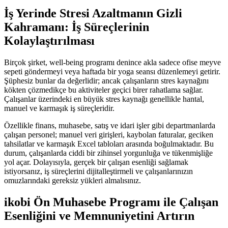
İş Yerinde Stresi Azaltmanın Gizli
Kahramanı: İş Süreçlerinin
Kolaylaştırılması
Birçok şirket, well-being programı denince akla sadece ofise meyve
sepeti göndermeyi veya haftada bir yoga seansı düzenlemeyi getirir.
Şüphesiz bunlar da değerlidir; ancak çalışanların stres kaynağını
kökten çözmedikçe bu aktiviteler geçici birer rahatlama sağlar.
Çalışanlar üzerindeki en büyük stres kaynağı genellikle hantal,
manuel ve karmaşık iş süreçleridir.
Özellikle finans, muhasebe, satış ve idari işler gibi departmanlarda
çalışan personel; manuel veri girişleri, kaybolan faturalar, geciken
tahsilatlar ve karmaşık Excel tabloları arasında boğulmaktadır. Bu
durum, çalışanlarda ciddi bir zihinsel yorgunluğa ve tükenmişliğe
yol açar. Dolayısıyla, gerçek bir çalışan esenliği sağlamak
istiyorsanız, iş süreçlerini dijitalleştirmeli ve çalışanlarınızın
omuzlarındaki gereksiz yükleri almalısınız.
ikobi Ön Muhasebe Programı ile Çalışan
Esenliğini ve Memnuniyetini Artırın