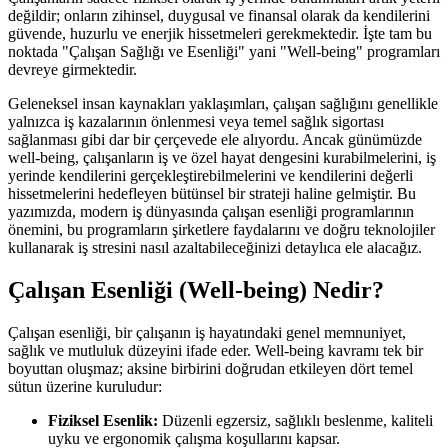
değildir; onların zihinsel, duygusal ve finansal olarak da kendilerini
güvende, huzurlu ve enerjik hissetmeleri gerekmektedir. İşte tam bu
noktada "Çalışan Sağlığı ve Esenliği" yani "Well-being" programları
devreye girmektedir.
Geleneksel insan kaynakları yaklaşımları, çalışan sağlığını genellikle
yalnızca iş kazalarının önlenmesi veya temel sağlık sigortası
sağlanması gibi dar bir çerçevede ele alıyordu. Ancak günümüzde
well-being, çalışanların iş ve özel hayat dengesini kurabilmelerini, iş
yerinde kendilerini gerçekleştirebilmelerini ve kendilerini değerli
hissetmelerini hedefleyen bütünsel bir strateji haline gelmiştir. Bu
yazımızda, modern iş dünyasında çalışan esenliği programlarının
önemini, bu programların şirketlere faydalarını ve doğru teknolojiler
kullanarak iş stresini nasıl azaltabileceğinizi detaylıca ele alacağız.
Çalışan Esenliği (Well-being) Nedir?
Çalışan esenliği, bir çalışanın iş hayatındaki genel memnuniyet,
sağlık ve mutluluk düzeyini ifade eder. Well-being kavramı tek bir
boyuttan oluşmaz; aksine birbirini doğrudan etkileyen dört temel
sütun üzerine kuruludur:
Fiziksel Esenlik:
Düzenli egzersiz, sağlıklı beslenme, kaliteli
uyku ve ergonomik çalışma koşullarını kapsar.