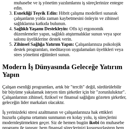
muhasebe ve iş yönetim yazılımlarını iş süreçlerinize entegre
edin.
Esnekliği Teşvik Edin:
Hibrit çalışma modelleri sunarak
çalışanların yolda zaman kaybetmesini önleyin ve zihinsel
sağlıklarına katkıda bulunun.
Sağlıklı Yaşamı Destekleyin:
Ofis içi ergonomik
düzenlemeler yapın, sağlıklı atıştırmalıklar sunun veya spor
salonu üyeliklerine destek verin.
Zihinsel Sağlığa Yatırım Yapın:
Çalışanlarınıza psikolojik
destek programları, meditasyon uygulamaları üyelikleri veya
stres yönetimi eğitimleri sunun.
Modern İş Dünyasında Geleceğe Yatırım
Yapın
Çalışan esenliği programları, artık bir "tercih" değil, sürdürülebilir
bir büyüme yakalamak isteyen tüm şirketler için bir "zorunluluktur".
Çalışanlarının zihinsel, fiziksel ve finansal sağlığını gözeten şirketler,
geleceğin lider markaları olacaktır.
İş yerinizdeki stresi azaltmanın ve çalışanlarınıza hak ettikleri
huzurlu çalışma ortamını sunmanın en kolay yolu, iş süreçlerini
modernleştirmekten geçer. Siz de hemen bugün
ikobi
ön muhasebe
programı ile tanışın; hem finansal süreçlerinizi kusursuzlaştırın hem