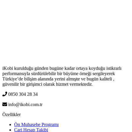
iKobi kurulduğu günden bugüne kadar ortaya koyduğu istikrarlı
performansıyla sürdürülebilir bir büyüme örneği sergileyerek
Türkiye’de bilişim alanında yerini almıştır ve bugün kaliteli ,
güvenilir bir girişimci olarak hizmet vermektedir.
0850 304 28 34
info@ikobi.com.tr
Özellikler
Ön Muhasebe Programı
Cari Hesap Takibi