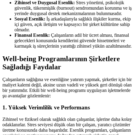
Zihinsel ve Duygusal Esenlik:
Stres yönetimi, psikolojik
güvenlik, tükenmişlik (burnout) sendromundan korunma ve iş
yerinde duygusal destek mekanizmalarının bulunmasıdır.
Sosyal Esenlik:
İş arkadaşlarıyla sağlıklı ilişkiler kurma, ekip
içi güven, açık iletişim ve kapsayıcı bir şirket kültürüne sahip
olmadır.
Finansal Esenlik:
Çalışanların adil bir ücret alması, finansal
gelecekleri konusunda kendilerini güvende hissetmeleri ve
karmaşık iş süreçlerinin yarattığı zihinsel yükün azaltılmasıdır.
Well-being Programlarının Şirketlere
Sağladığı Faydalar
Çalışanların sağlığına ve esenliğine yatırım yapmak, şirketler için bir
maliyet kalemi değil, aksine uzun vadeli ve yüksek geri dönüşü olan
bir yatırımdır. Etkili bir well-being programı uygulayan işletmelerde
şu avantajlar gözlemlenir:
1. Yüksek Verimlilik ve Performans
Zihinsel ve fiziksel olarak sağlıklı olan çalışanlar, işlerine daha kolay
odaklanırlar. Stres seviyesi düşük olan bir çalışan, yaratıcı çözümler
üretme konusunda daha başarılıdır. Esenlik programları, çalışanların