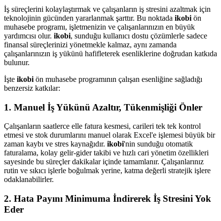
İş süreçlerini kolaylaştırmak ve çalışanların iş stresini azaltmak için
teknolojinin gücünden yararlanmak şarttır. Bu noktada
ikobi
ön
muhasebe programı, işletmenizin ve çalışanlarınızın en büyük
yardımcısı olur.
ikobi
, sunduğu kullanıcı dostu çözümlerle sadece
finansal süreçlerinizi yönetmekle kalmaz, aynı zamanda
çalışanlarınızın iş yükünü hafifleterek esenliklerine doğrudan katkıda
bulunur.
İşte
ikobi
ön muhasebe programının çalışan esenliğine sağladığı
benzersiz katkılar:
1. Manuel İş Yükünü Azaltır, Tükenmişliği Önler
Çalışanların saatlerce elle fatura kesmesi, carileri tek tek kontrol
etmesi ve stok durumlarını manuel olarak Excel'e işlemesi büyük bir
zaman kaybı ve stres kaynağıdır.
ikobi
'nin sunduğu otomatik
faturalama, kolay gelir-gider takibi ve hızlı cari yönetim özellikleri
sayesinde bu süreçler dakikalar içinde tamamlanır. Çalışanlarınız
rutin ve sıkıcı işlerle boğulmak yerine, katma değerli stratejik işlere
odaklanabilirler.
2. Hata Payını Minimuma İndirerek İş Stresini Yok
Eder