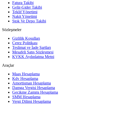
Fatura Takibi
Gelir-Gider Takibi
Teklif Yönetimi
Nakit Yönetimi
Stok Ve Depo Takibi
Sözleşmeler
Gizlilik Koşulları
Çerez Politikası
Teslimat ve İade Şartları
Mesafeli Satış Sözleşmesi
KVKK Aydınlatma Metni
Araçlar
Maaş Hesaplama
Kdv Hesaplama
Amortisman Hesaplama
Damga Vergisi Hesaplama
Gecikme Zammı Hesaplama
SMM Hesaplama
Vergi Dilimi Hesaplama