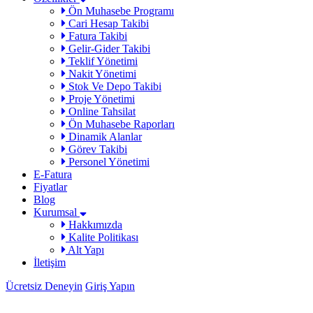
Ön Muhasebe Programı
Cari Hesap Takibi
Fatura Takibi
Gelir-Gider Takibi
Teklif Yönetimi
Nakit Yönetimi
Stok Ve Depo Takibi
Proje Yönetimi
Online Tahsilat
Ön Muhasebe Raporları
Dinamik Alanlar
Görev Takibi
Personel Yönetimi
E-Fatura
Fiyatlar
Blog
Kurumsal
Hakkımızda
Kalite Politikası
Alt Yapı
İletişim
Ücretsiz Deneyin
Giriş Yapın