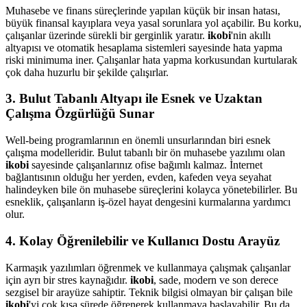
Muhasebe ve finans süreçlerinde yapılan küçük bir insan hatası,
büyük finansal kayıplara veya yasal sorunlara yol açabilir. Bu korku,
çalışanlar üzerinde sürekli bir gerginlik yaratır.
ikobi
'nin akıllı
altyapısı ve otomatik hesaplama sistemleri sayesinde hata yapma
riski minimuma iner. Çalışanlar hata yapma korkusundan kurtularak
çok daha huzurlu bir şekilde çalışırlar.
3. Bulut Tabanlı Altyapı ile Esnek ve Uzaktan
Çalışma Özgürlüğü Sunar
Well-being programlarının en önemli unsurlarından biri esnek
çalışma modelleridir. Bulut tabanlı bir ön muhasebe yazılımı olan
ikobi
sayesinde çalışanlarınız ofise bağımlı kalmaz. İnternet
bağlantısının olduğu her yerden, evden, kafeden veya seyahat
halindeyken bile ön muhasebe süreçlerini kolayca yönetebilirler. Bu
esneklik, çalışanların iş-özel hayat dengesini kurmalarına yardımcı
olur.
4. Kolay Öğrenilebilir ve Kullanıcı Dostu Arayüz
Karmaşık yazılımları öğrenmek ve kullanmaya çalışmak çalışanlar
için ayrı bir stres kaynağıdır.
ikobi
, sade, modern ve son derece
sezgisel bir arayüze sahiptir. Teknik bilgisi olmayan bir çalışan bile
ikobi
'yi çok kısa sürede öğrenerek kullanmaya başlayabilir. Bu da