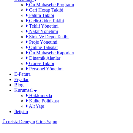
Ön Muhasebe Programı
Cari Hesap Takibi
Fatura Takibi
Gelir-Gider Takibi
Teklif Yönetimi
Nakit Yönetimi
Stok Ve Depo Takibi
Proje Yönetimi
Online Tahsilat
Ön Muhasebe Raporları
Dinamik Alanlar
Görev Takibi
Personel Yönetimi
E-Fatura
Fiyatlar
Blog
Kurumsal
Hakkımızda
Kalite Politikası
Alt Yapı
İletişim
Ücretsiz Deneyin
Giriş Yapın