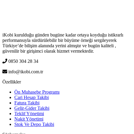
iKobi kurulduğu günden bugüne kadar ortaya koyduğu istikrarlı
performansıyla sürdürülebilir bir büyüme örneği sergileyerek
Türkiye’de bilişim alanında yerini almıştır ve bugün kaliteli ,
güvenilir bir girişimci olarak hizmet vermektedir.
0850 304 28 34
info@ikobi.com.tr
Özellikler
Ön Muhasebe Programı
Cari Hesap Takibi
Fatura Takibi
Gelir-Gider Takibi
Teklif Yönetimi
Nakit Yönetimi
Stok Ve Depo Takibi