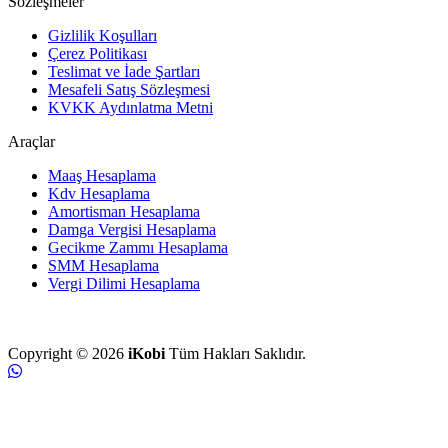
Sözleşmeler
Gizlilik Koşulları
Çerez Politikası
Teslimat ve İade Şartları
Mesafeli Satış Sözleşmesi
KVKK Aydınlatma Metni
Araçlar
Maaş Hesaplama
Kdv Hesaplama
Amortisman Hesaplama
Damga Vergisi Hesaplama
Gecikme Zammı Hesaplama
SMM Hesaplama
Vergi Dilimi Hesaplama
Copyright © 2026
iKobi
Tüm Hakları Saklıdır.