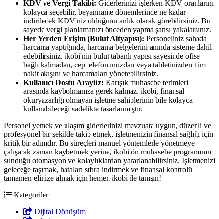
KDV ve Vergi Takibi:
Giderlerinizi işlerken KDV oranlarını
kolayca seçebilir, beyanname dönemlerinde ne kadar
indirilecek KDV'niz olduğunu anlık olarak görebilirsiniz. Bu
sayede vergi planlamanızı önceden yapma şansı yakalarsınız.
Her Yerden Erişim (Bulut Altyapısı):
Personeliniz sahada
harcama yaptığında, harcama belgelerini anında sisteme dahil
edebilirsiniz. ikobi'nin bulut tabanlı yapısı sayesinde ofise
bağlı kalmadan, cep telefonunuzdan veya tabletinizden tüm
nakit akışını ve harcamaları yönetebilirsiniz.
Kullanıcı Dostu Arayüz:
Karışık muhasebe terimleri
arasında kaybolmanıza gerek kalmaz. ikobi, finansal
okuryazarlığı olmayan işletme sahiplerinin bile kolayca
kullanabileceği sadelikte tasarlanmıştır.
Personel yemek ve ulaşım giderlerinizi mevzuata uygun, düzenli ve
profesyonel bir şekilde takip etmek, işletmenizin finansal sağlığı için
kritik bir adımdır. Bu süreçleri manuel yöntemlerle yönetmeye
çalışarak zaman kaybetmek yerine, ikobi ön muhasebe programının
sunduğu otomasyon ve kolaylıklardan yararlanabilirsiniz. İşletmenizi
geleceğe taşımak, hataları sıfıra indirmek ve finansal kontrolü
tamamen elinize almak için hemen ikobi ile tanışın!
Kategoriler
Dijital Dönüşüm