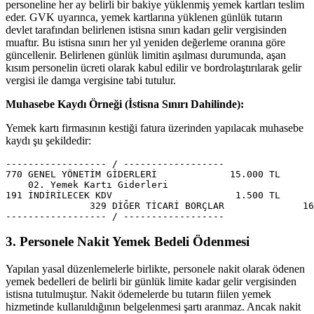
personeline her ay belirli bir bakiye yüklenmiş yemek kartları teslim
eder. GVK uyarınca, yemek kartlarına yüklenen günlük tutarın
devlet tarafından belirlenen istisna sınırı kadarı gelir vergisinden
muaftır. Bu istisna sınırı her yıl yeniden değerleme oranına göre
güncellenir. Belirlenen günlük limitin aşılması durumunda, aşan
kısım personelin ücreti olarak kabul edilir ve bordrolaştırılarak gelir
vergisi ile damga vergisine tabi tutulur.
Muhasebe Kaydı Örneği (İstisna Sınırı Dahilinde):
Yemek kartı firmasının kestiği fatura üzerinden yapılacak muhasebe
kaydı şu şekildedir:
------------------ / ------------------

770 GENEL YÖNETİM GİDERLERİ             15.000 TL

    02. Yemek Kartı Giderleri

191 İNDİRİLECEK KDV                      1.500 TL

               329 DİĞER TİCARİ BORÇLAR              16
3. Personele Nakit Yemek Bedeli Ödenmesi
Yapılan yasal düzenlemelerle birlikte, personele nakit olarak ödenen
yemek bedelleri de belirli bir günlük limite kadar gelir vergisinden
istisna tutulmuştur. Nakit ödemelerde bu tutarın fiilen yemek
hizmetinde kullanıldığının belgelenmesi şartı aranmaz. Ancak nakit