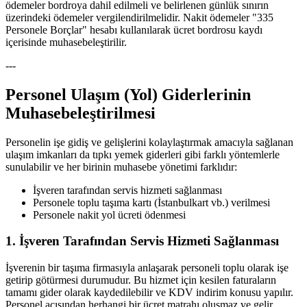
ödemeler bordroya dahil edilmeli ve belirlenen günlük sınırın
üzerindeki ödemeler vergilendirilmelidir. Nakit ödemeler "335
Personele Borçlar" hesabı kullanılarak ücret bordrosu kaydı
içerisinde muhasebeleştirilir.
---
Personel Ulaşım (Yol) Giderlerinin
Muhasebeleştirilmesi
Personelin işe gidiş ve gelişlerini kolaylaştırmak amacıyla sağlanan
ulaşım imkanları da tıpkı yemek giderleri gibi farklı yöntemlerle
sunulabilir ve her birinin muhasebe yönetimi farklıdır:
İşveren tarafından servis hizmeti sağlanması
Personele toplu taşıma kartı (İstanbulkart vb.) verilmesi
Personele nakit yol ücreti ödenmesi
1. İşveren Tarafından Servis Hizmeti Sağlanması
İşverenin bir taşıma firmasıyla anlaşarak personeli toplu olarak işe
getirip götürmesi durumudur. Bu hizmet için kesilen faturaların
tamamı gider olarak kaydedilebilir ve KDV indirim konusu yapılır.
Personel açısından herhangi bir ücret matrahı oluşmaz ve gelir