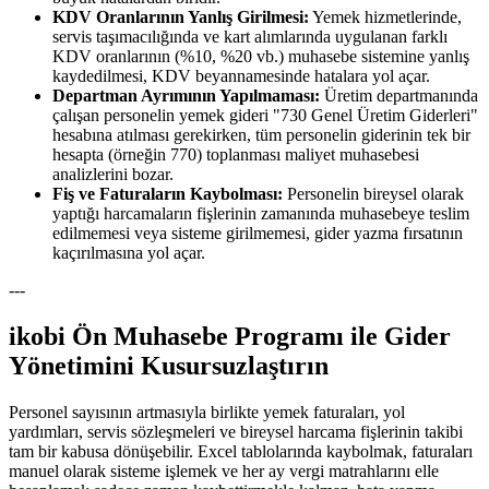
KDV Oranlarının Yanlış Girilmesi:
Yemek hizmetlerinde,
servis taşımacılığında ve kart alımlarında uygulanan farklı
KDV oranlarının (%10, %20 vb.) muhasebe sistemine yanlış
kaydedilmesi, KDV beyannamesinde hatalara yol açar.
Departman Ayrımının Yapılmaması:
Üretim departmanında
çalışan personelin yemek gideri "730 Genel Üretim Giderleri"
hesabına atılması gerekirken, tüm personelin giderinin tek bir
hesapta (örneğin 770) toplanması maliyet muhasebesi
analizlerini bozar.
Fiş ve Faturaların Kaybolması:
Personelin bireysel olarak
yaptığı harcamaların fişlerinin zamanında muhasebeye teslim
edilmemesi veya sisteme girilmemesi, gider yazma fırsatının
kaçırılmasına yol açar.
---
ikobi Ön Muhasebe Programı ile Gider
Yönetimini Kusursuzlaştırın
Personel sayısının artmasıyla birlikte yemek faturaları, yol
yardımları, servis sözleşmeleri ve bireysel harcama fişlerinin takibi
tam bir kabusa dönüşebilir. Excel tablolarında kaybolmak, faturaları
manuel olarak sisteme işlemek ve her ay vergi matrahlarını elle