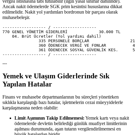
vergisi istisnasına tabi tutulabilir (ilgili yasal sınırlar dahilinde).
Ancak nakit ödemelerde SGK prim kesintisi hususlarına dikkat
edilmelidir. Nakit yol yardımları bordronun bir parçası olarak
muhasebeleşir.
------------------ / ------------------

770 GENEL YÖNETİM GİDERLERİ             30.000 TL

    04. Brüt Ücretler (Yol yardımı dahil)

               335 PERSONELE BORÇLAR                 21
               360 ÖDENECEK VERGİ VE FONLAR           4
               361 ÖDENECEK SOSYAL GÜVENLİK KES.      5
---
Yemek ve Ulaşım Giderlerinde Sık
Yapılan Hatalar
Finans ve muhasebe departmanlarının bu süreçleri yönetirken
sıklıkla karşılaştığı bazı hatalar, işletmelerin cezai müeyyidelerle
karşılaşmasına neden olabilir:
Limit Aşımının Takip Edilmemesi:
Yemek kartı veya nakit
ödemelerde devletin belirlediği günlük muafiyet limitlerinin
aşılması durumunda, aşan tutarın vergilendirilmemesi en
büyük hatalardan biridir.