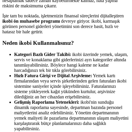
hesaplamak sadece zaman kaybettirmekle kalmaz, hata yapma
riskini de maksimuma çıkarır.
İşte tam bu noktada, işletmenizin finansal süreçlerini dijitalleştiren
ikobi ön muhasebe programı
devreye giriyor. ikobi, karmaşık
görünen personel giderleri yönetimini son derece basit, hızlı ve
hatasız bir hale getirir.
Neden ikobi Kullanmalısınız?
Kategori Bazlı Gider Takibi:
ikobi üzerinde yemek, ulaşım,
servis ve konaklama gibi giderlerinizi ayrı kategoriler altında
tanımlayabilirsiniz. Böylece hangi kaleme ne kadar
harcadığınızı tek bir tıkla görebilirsiniz.
Hızlı Fatura Girişi ve Dijital Arşivleme:
Yemek kartı
firmalarından veya servis şirketlerinden gelen faturaları ikobi
sistemine saniyeler içinde işleyebilirsiniz. Faturalarınızı
sisteme yükleyerek kağıt yükünden kurtulur, arşivinize
dilediğiniz an her cihazdan erişebilirsiniz.
Gelişmiş Raporlama Yetenekleri:
ikobi'nin sunduğu
dinamik raporlama sayesinde, departman bazında personel
maliyetlerini analiz edebilirsiniz. Yönetim departmanının
yemek maliyeti ile pazarlama departmanının ulaşım maliyetini
karşılaştırarak bütçe planlamalarınızı daha sağlıklı
yapabilirsiniz.