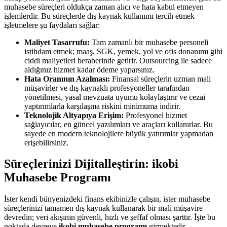
muhasebe süreçleri oldukça zaman alıcı ve hata kabul etmeyen
işlemlerdir. Bu süreçlerde dış kaynak kullanımı tercih etmek
işletmelere şu faydaları sağlar:
Maliyet Tasarrufu:
Tam zamanlı bir muhasebe personeli
istihdam etmek; maaş, SGK, yemek, yol ve ofis donanımı gibi
ciddi maliyetleri beraberinde getirir. Outsourcing ile sadece
aldığınız hizmet kadar ödeme yaparsınız.
Hata Oranının Azalması:
Finansal süreçlerin uzman mali
müşavirler ve dış kaynaklı profesyoneller tarafından
yönetilmesi, yasal mevzuata uyumu kolaylaştırır ve cezai
yaptırımlarla karşılaşma riskini minimuma indirir.
Teknolojik Altyapıya Erişim:
Profesyonel hizmet
sağlayıcılar, en güncel yazılımları ve araçları kullanırlar. Bu
sayede en modern teknolojilere büyük yatırımlar yapmadan
erişebilirsiniz.
Süreçlerinizi Dijitalleştirin: ikobi
Muhasebe Programı
İster kendi bünyenizdeki finans ekibinizle çalışın, ister muhasebe
süreçlerinizi tamamen dış kaynak kullanarak bir mali müşavire
devredin; veri akışının güvenli, hızlı ve şeffaf olması şarttır. İşte bu
noktada devreye
ikobi muhasebe programı
girmektedir.