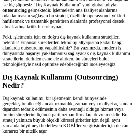
ise hiç şüphesiz "Dış Kaynak Kullanımı" yani global adıyla
outsourcing
gelmektedir. İşletmelerin ana faaliyet alanlarına
odaklanmasını sağlayan bu strateji, özellikle operasyonel yükleri
hafifletmek ve uzmanlık gerektiren alanlarda profesyonel destek
almak adına kritik bir rol oynar.
Peki, işletmeniz için en doğru dış kaynak kullanımı stratejileri
nelerdir? Finansal süreçlerden teknoloji altyapısına kadar hangi
alanlarda outsourcing yapabilirsiniz? Bu yazımızda, modern iş
dünyasında başarıyı yakalamanızı sağlayacak dış kaynak kullanımı
stratejilerini derinlemesine ele alırken, bu süreçleri bulut
teknolojileriyle nasıl optimize edebileceğinizi inceleyeceğiz.
Dış Kaynak Kullanımı (Outsourcing)
Nedir?
Dış kaynak kullanımı, bir işletmenin kendi bünyesinde
gerçekleştirebileceği ancak uzmanlık, zaman veya maliyet açısından
dışarıdan tedarik edilmesinin daha avantajlı olduğu hizmet veya
üretim süreçlerini üçüncü parti uzman firmalara devretmesidir. Bu
strateji yalnızca büyük ölçekli küresel şirketler için değil, aynı
zamanda büyümeyi hedefleyen KOBİ’ler ve girişimler için de can
kurtarıcı bir nitelik taşır.