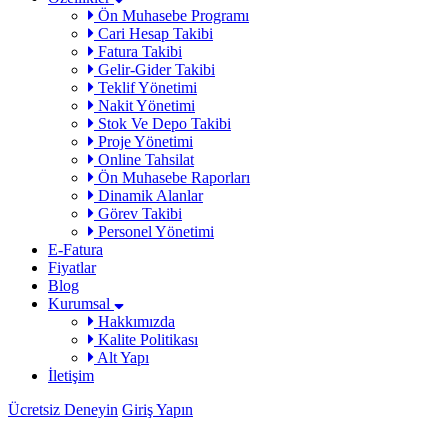
Ön Muhasebe Programı
Cari Hesap Takibi
Fatura Takibi
Gelir-Gider Takibi
Teklif Yönetimi
Nakit Yönetimi
Stok Ve Depo Takibi
Proje Yönetimi
Online Tahsilat
Ön Muhasebe Raporları
Dinamik Alanlar
Görev Takibi
Personel Yönetimi
E-Fatura
Fiyatlar
Blog
Kurumsal
Hakkımızda
Kalite Politikası
Alt Yapı
İletişim
Ücretsiz Deneyin
Giriş Yapın