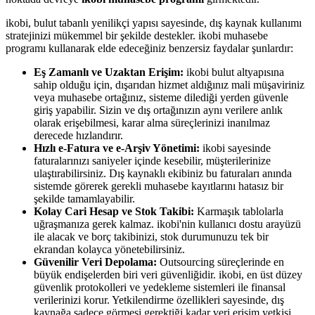
ikobi, bulut tabanlı yenilikçi yapısı sayesinde, dış kaynak kullanımı
stratejinizi mükemmel bir şekilde destekler. ikobi muhasebe
programı kullanarak elde edeceğiniz benzersiz faydalar şunlardır:
Eş Zamanlı ve Uzaktan Erişim:
ikobi bulut altyapısına
sahip olduğu için, dışarıdan hizmet aldığınız mali müşaviriniz
veya muhasebe ortağınız, sisteme dilediği yerden güvenle
giriş yapabilir. Sizin ve dış ortağınızın aynı verilere anlık
olarak erişebilmesi, karar alma süreçlerinizi inanılmaz
derecede hızlandırır.
Hızlı e-Fatura ve e-Arşiv Yönetimi:
ikobi sayesinde
faturalarınızı saniyeler içinde kesebilir, müşterilerinize
ulaştırabilirsiniz. Dış kaynaklı ekibiniz bu faturaları anında
sistemde görerek gerekli muhasebe kayıtlarını hatasız bir
şekilde tamamlayabilir.
Kolay Cari Hesap ve Stok Takibi:
Karmaşık tablolarla
uğraşmanıza gerek kalmaz. ikobi'nin kullanıcı dostu arayüzü
ile alacak ve borç takibinizi, stok durumunuzu tek bir
ekrandan kolayca yönetebilirsiniz.
Güvenilir Veri Depolama:
Outsourcing süreçlerinde en
büyük endişelerden biri veri güvenliğidir. ikobi, en üst düzey
güvenlik protokolleri ve yedekleme sistemleri ile finansal
verilerinizi korur. Yetkilendirme özellikleri sayesinde, dış
kaynağa sadece görmesi gerektiği kadar veri erişim yetkisi