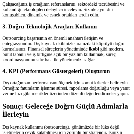
Çalışacağınız iş ortağının referanslarını, sektördeki tecrübesini ve
kullandığı teknolojileri detaylıca inceleyin. Sizinle aynı dili
konuşabilen, dinamik ve esnek ortakları tercih edin.
3. Doğru Teknolojik Araçları Kullanın
Outsourcing başarısının en önemli anahtarı iletişim ve
entegrasyondur. Dış kaynak ekibinizle aranızdaki köprüyü doğru
kurmalısınız. Finansal süreçlerin yönetiminde
ikobi
gibi modern,
bulut tabanlı ve iş birliğine açık bir yazılım kullanmak, süreç
koordinasyonunu sıfır hata ile yönetmenizi sağlar.
4. KPI (Performans Göstergeleri) Oluşturun
Dış ortağınızın performansını ölçmek için somut kriterler belirleyin.
Örneğin; faturaların işlenme süresi, raporlama doğruluğu veya yanıt
verme hızı gibi metrikler üzerinden düzenli değerlendirmeler yapın.
Sonuç: Geleceğe Doğru Güçlü Adımlarla
İlerleyin
Dış kaynak kullanımı (outsourcing), günümüzde bir lüks değil,
işletmelerin çevik kalabilmesi için zorunlu bir stratejidir. İşinizin