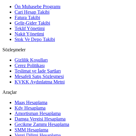
Ön Muhasebe Programı
Cari Hesap Takibi
Fatura Takibi
Gelir-Gider Takibi
Teklif Yönetimi
Nakit Yönetimi
Stok Ve Depo Takibi
Sözleşmeler
Gizlilik Koşulları
Çerez Politikası
Teslimat ve İade Şartları
Mesafeli Satış Sözleşmesi
KVKK Aydınlatma Metni
Araçlar
Maaş Hesaplama
Kdv Hesaplama
Amortisman Hesaplama
Damga Vergisi Hesaplama
Gecikme Zammı Hesaplama
SMM Hesaplama
Vergi Dilimi Hesaplama