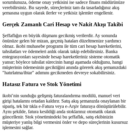
sorumlunuza, ödeme onay yetkisini ise sadece finans müdürünüze
verebilirsiniz. Bu sayede, süreçleriniz tam da tasarladığınız akış
şemasına uygun olarak ilerler ve yetkisiz işlemler engellenir.
Gerçek Zamanlı Cari Hesap ve Nakit Akışı Takibi
Şeffaflığın en büyük düşmanı gecikmiş verilerdir. Ay sonunda
önünüze gelen bir mizan, geçmiş hataları düzeltmenize yardımcı
olmaz. ikobi muhasebe programı ile tüm cari hesap hareketlerini,
tahsilatları ve ödemeleri anlık olarak takip edebilirsiniz. Banka
entegrasyonları sayesinde hesap hareketleriniz sisteme otomatik
yansır; böylece tahsilat sürecinin hangi aşamada olduğunu, hangi
müşterinin ödemesinin geciktiğini anında görerek akış şemanızdaki
"hatırlatma/ihtar" adımını gecikmeden devreye sokabilirsiniz.
Hatasız Fatura ve Stok Yönetimi
ikobi’nin sunduğu gelişmiş faturalandırma modülü, manuel veri
girişi hatalarını ortadan kaldırır. Satış akış şemanızda onaylanan bir
sipariş, tek bir tıkla e-Fatura veya e-Arşiv faturaya dönüştürülebilir.
Aynı şekilde, fatura kesildiği anda stoklarınız otomatik olarak
güncellenir. Stok yönetimindeki bu şeffaflık, satış ekibinizin
müşteriye yanlış bilgi vermesini önler ve depo süreçlerinin kusursuz
işlemesini sağlar.