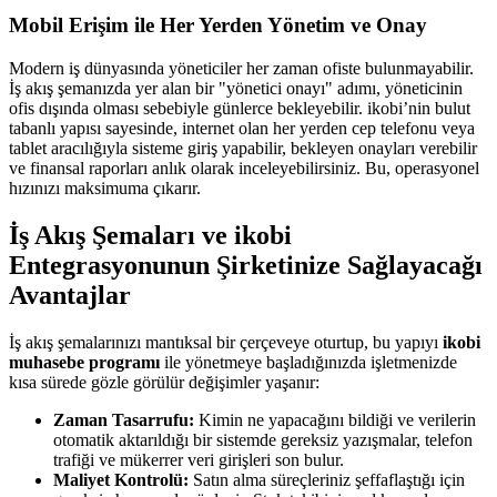
Mobil Erişim ile Her Yerden Yönetim ve Onay
Modern iş dünyasında yöneticiler her zaman ofiste bulunmayabilir.
İş akış şemanızda yer alan bir "yönetici onayı" adımı, yöneticinin
ofis dışında olması sebebiyle günlerce bekleyebilir. ikobi’nin bulut
tabanlı yapısı sayesinde, internet olan her yerden cep telefonu veya
tablet aracılığıyla sisteme giriş yapabilir, bekleyen onayları verebilir
ve finansal raporları anlık olarak inceleyebilirsiniz. Bu, operasyonel
hızınızı maksimuma çıkarır.
İş Akış Şemaları ve ikobi
Entegrasyonunun Şirketinize Sağlayacağı
Avantajlar
İş akış şemalarınızı mantıksal bir çerçeveye oturtup, bu yapıyı
ikobi
muhasebe programı
ile yönetmeye başladığınızda işletmenizde
kısa sürede gözle görülür değişimler yaşanır:
Zaman Tasarrufu:
Kimin ne yapacağını bildiği ve verilerin
otomatik aktarıldığı bir sistemde gereksiz yazışmalar, telefon
trafiği ve mükerrer veri girişleri son bulur.
Maliyet Kontrolü:
Satın alma süreçleriniz şeffaflaştığı için