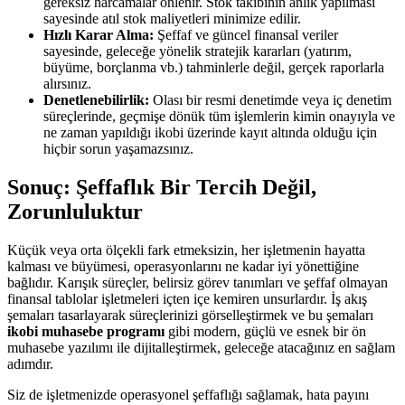
gereksiz harcamalar önlenir. Stok takibinin anlık yapılması
sayesinde atıl stok maliyetleri minimize edilir.
Hızlı Karar Alma:
Şeffaf ve güncel finansal veriler
sayesinde, geleceğe yönelik stratejik kararları (yatırım,
büyüme, borçlanma vb.) tahminlerle değil, gerçek raporlarla
alırsınız.
Denetlenebilirlik:
Olası bir resmi denetimde veya iç denetim
süreçlerinde, geçmişe dönük tüm işlemlerin kimin onayıyla ve
ne zaman yapıldığı ikobi üzerinde kayıt altında olduğu için
hiçbir sorun yaşamazsınız.
Sonuç: Şeffaflık Bir Tercih Değil,
Zorunluluktur
Küçük veya orta ölçekli fark etmeksizin, her işletmenin hayatta
kalması ve büyümesi, operasyonlarını ne kadar iyi yönettiğine
bağlıdır. Karışık süreçler, belirsiz görev tanımları ve şeffaf olmayan
finansal tablolar işletmeleri içten içe kemiren unsurlardır. İş akış
şemaları tasarlayarak süreçlerinizi görselleştirmek ve bu şemaları
ikobi muhasebe programı
gibi modern, güçlü ve esnek bir ön
muhasebe yazılımı ile dijitalleştirmek, geleceğe atacağınız en sağlam
adımdır.
Siz de işletmenizde operasyonel şeffaflığı sağlamak, hata payını