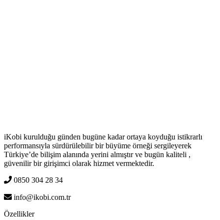
iKobi kurulduğu günden bugüne kadar ortaya koyduğu istikrarlı
performansıyla sürdürülebilir bir büyüme örneği sergileyerek
Türkiye’de bilişim alanında yerini almıştır ve bugün kaliteli ,
güvenilir bir girişimci olarak hizmet vermektedir.
0850 304 28 34
info@ikobi.com.tr
Özellikler