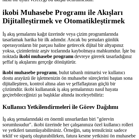
ikobi Muhasebe Programı ile Akışları
Dijitalleştirmek ve Otomatikleştirmek
İş akış şemalarını kağıt üzerinde veya çizim programlarında
tasarlamak harika bir ilk adımdır. Ancak bu şemaları günlük
operasyonların bir parçası haline getirecek dijital bir altyapınız
yoksa, çizimleriniz arşiv tozlarında kaybolmaya mahkumdur. İşte bu
noktada
ikobi muhasebe programı
devreye girerek tasarladığınız
şeffaf iş akışlarını gerçeğe dönüştürür.
ikobi muhasebe programı
, bulut tabanlı mimarisi ve kullanıcı
dostu arayüzü ile işletmenizin ön muhasebe süreçlerini baştan sona
dijitalleştiren, kontrol altına alan ve şeffaflaştıran güçlü bir
çözümdür. ikobi kullanarak iş akış şemalarınızı nasıl hayata
geçirebileceğinizi şu başlıklar altında inceleyebiliriz:
Kullanıcı Yetkilendirmeleri ile Görev Dağılımı
İş akış şemalarındaki en önemli unsurlardan biri "görevin
sorumlusudur". ikobi üzerinde her çalışanınıza özel kullanıcı rolleri
ve yetkileri tanımlayabilirsiniz. Örneğin, satış temsilciniz sadece
teklif ve sipariş oluşturabilirken, fatura kesme yetkisini ön muhasebe