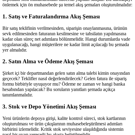
önlemek için ön muhasebede şu temel akış şemaları oluşturulmalıdır:
1. Satış ve Faturalandırma Akış Şeması
Bir satış teklifinin verilmesinden, siparişin onaylanmasına, ürünün
sevk edilmesinden faturanın kesilmesine ve tahsilatın yapılmasına
kadar olan süreç net adımlara bölünmelidir. Hangi durumlarda vade
uygulanacağı, hangi müşterilere ne kadar limit açılacağı bu şemada
yer almalıdır.
2. Satın Alma ve Ödeme Akış Şeması
Şirket içi bir departmandan gelen satın alma talebi kimin onayından
geçecek? Teklifler nasıl değerlendirilecek? Gelen fatura ile sipariş
formu birbiriyle uyuşuyor mu? Ödeme ne zaman ve hangi banka
hesabından yapılacak? Bu soruların yanıtları şemada açıkça
tanımlanmalıdır.
3. Stok ve Depo Yönetimi Akış Şeması
Yeni ürünlerin depoya girişi, kalite kontrol süreci, stok kartlarının
oluşturulması ve ürün çıkışlarının muhasebeleştirilmesi adımları
birbirini izlemelidir. Kritik stok seviyesine ulaşıldığında sistemin
nasıl bir uyarı vereceği bu akışta belirtilmelidir.