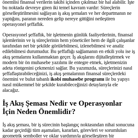
önemlisi finansal verilerin takibi içinden çıkılmaz bir hal alabilir. İşte
bu noktada devreye giren iki temel kavram vardır: Süreçlerin
görselleştirilmesini sağlayan iş akış şemaları ve her departmanın ne
yaptığını, paranın nereden gelip nereye gittiğini netleştiren
operasyonel şeffaflık.
Operasyonel şeffaflık, bir işletmenin günlük faaliyetlerinin, finansal
işlemlerinin ve iş süreçlerinin hem yöneticiler hem de ilgili çalışanlar
tarafından net bir şekilde görülebilmesi, izlenebilmesi ve analiz
edilebilmesi durumudur. Bu şeffaflığı sağlamanın en etkili yolu ise iş
akış şemalarını kullanmaktan geçer. İş akışlarını dijitalleştirmek ve
modern bir ön muhasebe yazılımı ile entegre etmek, işletmenizin
adeta röntgenini çekmenizi sağlar. Bu yazımızda, süreçlerinizi nasıl
şeffaflaştırabileceğinizi, iş akış şemalarının finansal süreçlerdeki
önemini ve bulut tabanlı
ikobi muhasebe programı
ile bu yapıyı
nasıl mükemmel bir şekilde kurabileceğinizi detaylarıyla ele
alacağız.
İş Akış Şeması Nedir ve Operasyonlar
İçin Neden Önemlidir?
İş akış şeması, bir iş sürecinin başlangıç noktasından nihai sonucuna
kadar geçirdiği tüm aşamaları, kararları, görevleri ve sorumluları
geometrik semboller ve oklar yardımıyla görselleştiren bir