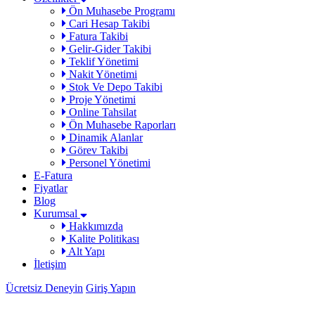
Ön Muhasebe Programı
Cari Hesap Takibi
Fatura Takibi
Gelir-Gider Takibi
Teklif Yönetimi
Nakit Yönetimi
Stok Ve Depo Takibi
Proje Yönetimi
Online Tahsilat
Ön Muhasebe Raporları
Dinamik Alanlar
Görev Takibi
Personel Yönetimi
E-Fatura
Fiyatlar
Blog
Kurumsal
Hakkımızda
Kalite Politikası
Alt Yapı
İletişim
Ücretsiz Deneyin
Giriş Yapın