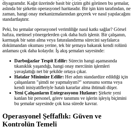
diyagramdır. Kağıt üzerinde basit bir çizim gibi görünen bu şemalar,
aslında bir şirketin operasyonel haritasıdır. Bir işin kim tarafından, ne
zaman, hangi onay mekanizmalarından geçerek ve nasıl yapılacağını
standartlaştırır.
Peki, bu şemalar operasyonel verimliliğe nasıl katkı sağlar? Görsel
hafıza, metinsel yönergelerden çok daha hızlı işlenir. Bir çalışanın,
karmaşık bir satın alma veya faturalandırma sürecini sayfalarca
dokümandan okuması yerine, tek bir şemaya bakarak kendi rolünü
anlaması çok daha kolaydır. İş akış şemaları sayesinde:
Darboğazlar Tespit Edilir:
Sürecin hangi aşamasında
tıkanıklık yaşandığı, hangi onay merciinin işlemleri
yavaşlattığı net bir şekilde ortaya çıkar.
Hatalar Minimize Edilir:
Her adım standardize edildiği için
çalışanların "şimdi ne yapmalıyım?" sorusunu sorma veya
kendi inisiyatifleriyle hatalı kararlar alma ihtimali düşer.
Yeni Çalışanların Entegrasyonu Hızlanır:
Şirkete yeni
katılan bir personel, görev tanımını ve işlerin işleyiş biçimini
bu şemalar sayesinde çok kısa sürede kavrar.
Operasyonel Şeffaflık: Güven ve
Kontrolün Temeli