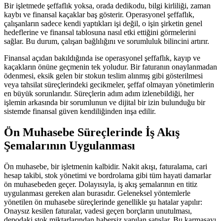
Bir işletmede şeffaflık yoksa, orada dedikodu, bilgi kirliliği, zaman
kaybı ve finansal kaçaklar baş gösterir. Operasyonel şeffaflık,
çalışanların sadece kendi yaptıkları işi değil, o işin şirketin genel
hedeflerine ve finansal tablosuna nasıl etki ettiğini görmelerini
sağlar. Bu durum, çalışan bağlılığını ve sorumluluk bilincini artırır.
Finansal açıdan bakıldığında ise operasyonel şeffaflık, kayıp ve
kaçakların önüne geçmenin tek yoludur. Bir faturanın onaylanmadan
ödenmesi, eksik gelen bir stokun teslim alınmış gibi gösterilmesi
veya tahsilat süreçlerindeki gecikmeler, şeffaf olmayan yönetimlerin
en büyük sorunlarıdır. Süreçlerin adım adım izlenebildiği, her
işlemin arkasında bir sorumlunun ve dijital bir izin bulunduğu bir
sistemde finansal güven kendiliğinden inşa edilir.
Ön Muhasebe Süreçlerinde İş Akış
Şemalarının Uygulanması
Ön muhasebe, bir işletmenin kalbidir. Nakit akışı, faturalama, cari
hesap takibi, stok yönetimi ve bordrolama gibi tüm hayati damarlar
ön muhasebeden geçer. Dolayısıyla, iş akış şemalarının en titiz
uygulanması gereken alan burasıdır. Geleneksel yöntemlerle
yönetilen ön muhasebe süreçlerinde genellikle şu hatalar yapılır:
Onaysız kesilen faturalar, vadesi geçen borçların unutulması,
depodaki stok miktarlarından habersiz yapılan satışlar. Bu karmaşayı