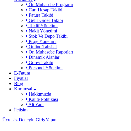
Ön Muhasebe Programı
Cari Hesap Takibi
Fatura Takibi
Gelir-Gider Takibi
Teklif Yönetimi
Nakit Yönetimi
Stok Ve Depo Takibi
Proje Yönetimi
Online Tahsilat
Ön Muhasebe Raporları
Dinamik Alanlar
Görev Takibi
Personel Yönetimi
E-Fatura
Fiyatlar
Blog
Kurumsal
Hakkımızda
Kalite Politikası
Alt Yapı
İletişim
Ücretsiz Deneyin
Giriş Yapın