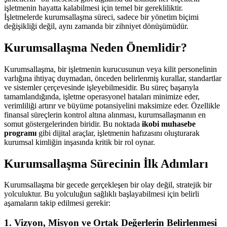
işletmenin hayatta kalabilmesi için temel bir gerekliliktir.
İşletmelerde kurumsallaşma süreci, sadece bir yönetim biçimi
değişikliği değil, aynı zamanda bir zihniyet dönüşümüdür.
Kurumsallaşma Neden Önemlidir?
Kurumsallaşma, bir işletmenin kurucusunun veya kilit personelinin
varlığına ihtiyaç duymadan, önceden belirlenmiş kurallar, standartlar
ve sistemler çerçevesinde işleyebilmesidir. Bu süreç başarıyla
tamamlandığında, işletme operasyonel hataları minimize eder,
verimliliği artırır ve büyüme potansiyelini maksimize eder. Özellikle
finansal süreçlerin kontrol altına alınması, kurumsallaşmanın en
somut göstergelerinden biridir. Bu noktada
ikobi muhasebe
programı
gibi dijital araçlar, işletmenin hafızasını oluşturarak
kurumsal kimliğin inşasında kritik bir rol oynar.
Kurumsallaşma Sürecinin İlk Adımları
Kurumsallaşma bir gecede gerçekleşen bir olay değil, stratejik bir
yolculuktur. Bu yolculuğun sağlıklı başlayabilmesi için belirli
aşamaların takip edilmesi gerekir:
1. Vizyon, Misyon ve Ortak Değerlerin Belirlenmesi