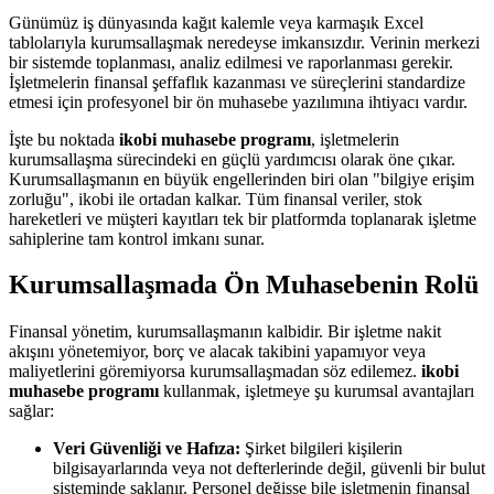
Günümüz iş dünyasında kağıt kalemle veya karmaşık Excel
tablolarıyla kurumsallaşmak neredeyse imkansızdır. Verinin merkezi
bir sistemde toplanması, analiz edilmesi ve raporlanması gerekir.
İşletmelerin finansal şeffaflık kazanması ve süreçlerini standardize
etmesi için profesyonel bir ön muhasebe yazılımına ihtiyacı vardır.
İşte bu noktada
ikobi muhasebe programı
, işletmelerin
kurumsallaşma sürecindeki en güçlü yardımcısı olarak öne çıkar.
Kurumsallaşmanın en büyük engellerinden biri olan "bilgiye erişim
zorluğu", ikobi ile ortadan kalkar. Tüm finansal veriler, stok
hareketleri ve müşteri kayıtları tek bir platformda toplanarak işletme
sahiplerine tam kontrol imkanı sunar.
Kurumsallaşmada Ön Muhasebenin Rolü
Finansal yönetim, kurumsallaşmanın kalbidir. Bir işletme nakit
akışını yönetemiyor, borç ve alacak takibini yapamıyor veya
maliyetlerini göremiyorsa kurumsallaşmadan söz edilemez.
ikobi
muhasebe programı
kullanmak, işletmeye şu kurumsal avantajları
sağlar:
Veri Güvenliği ve Hafıza:
Şirket bilgileri kişilerin
bilgisayarlarında veya not defterlerinde değil, güvenli bir bulut
sisteminde saklanır. Personel değişse bile işletmenin finansal