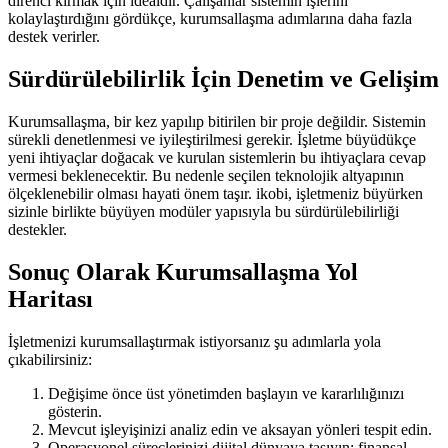
direnci kırmak için idealdir. Çalışanlar sistemin işlerini
kolaylaştırdığını gördükçe, kurumsallaşma adımlarına daha fazla
destek verirler.
Sürdürülebilirlik İçin Denetim ve Gelişim
Kurumsallaşma, bir kez yapılıp bitirilen bir proje değildir. Sistemin
sürekli denetlenmesi ve iyileştirilmesi gerekir. İşletme büyüdükçe
yeni ihtiyaçlar doğacak ve kurulan sistemlerin bu ihtiyaçlara cevap
vermesi beklenecektir. Bu nedenle seçilen teknolojik altyapının
ölçeklenebilir olması hayati önem taşır. ikobi, işletmeniz büyürken
sizinle birlikte büyüyen modüler yapısıyla bu sürdürülebilirliği
destekler.
Sonuç Olarak Kurumsallaşma Yol
Haritası
İşletmenizi kurumsallaştırmak istiyorsanız şu adımlarla yola
çıkabilirsiniz:
Değişime önce üst yönetimden başlayın ve kararlılığınızı
gösterin.
Mevcut işleyişinizi analiz edin ve aksayan yönleri tespit edin.
Operasyonel süreçlerinizi dijital dünyaya taşıyın; finansal