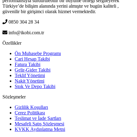
performansıyla sürdürülebilir bir büyüme örneği sergileyerek
Türkiye’de bilişim alanında yerini almıştır ve bugün kaliteli ,
güvenilir bir girişimci olarak hizmet vermektedir.
0850 304 28 34
info@ikobi.com.tr
Özellikler
Ön Muhasebe Programı
Cari Hesap Takibi
Fatura Takibi
Gelir-Gider Takibi
Teklif Yönetimi
Nakit Yönetimi
Stok Ve Depo Takibi
Sözleşmeler
Gizlilik Koşulları
Çerez Politikası
Teslimat ve İade Şartları
Mesafeli Satış Sözleşmesi
KVKK Aydınlatma Metni