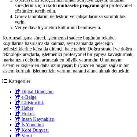
süreçleriniz için
ikobi muhasebe programı
gibi profesyonel
çözümleri tercih edin.
Görev tanımlarını netleştirin ve çalışanlarınıza sorumluluk
verin.
Veriye dayalı yönetim kültürünü benimseyin.
Kurumsallaşma süreci, işletmenizi sadece bugünün rekabet
koşullarına hazırlamakla kalmaz, aynı zamanda geleceğin
belirsizliklerine karşı da dirençli hale getirir. Doğru strateji ve doğru
teknolojik araçlarla, işletmenizi profesyonel bir yapıya kavuşturmak,
markanızın değerini artıracak en büyük yatırımdır. Unutmayın,
sistemler kişilerden daha uzun yaşar; bu yüzden bugün sağlam bir
sistem kurmak, işletmenizin yarınını garanti altına almak demektir.
Kategoriler
Dijital Dönüşüm
e-Belge
Girişimcilik
Haber
Hukuk
İnsan Kaynakları
İş Yönetimi
Kobi Dünyası
Vergi