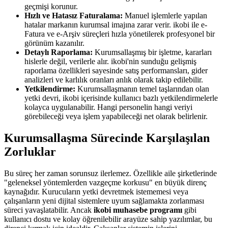
geçmişi korunur.
Hızlı ve Hatasız Faturalama:
Manuel işlemlerle yapılan
hatalar markanın kurumsal imajına zarar verir. ikobi ile e-
Fatura ve e-Arşiv süreçleri hızla yönetilerek profesyonel bir
görünüm kazanılır.
Detaylı Raporlama:
Kurumsallaşmış bir işletme, kararları
hislerle değil, verilerle alır. ikobi'nin sunduğu gelişmiş
raporlama özellikleri sayesinde satış performansları, gider
analizleri ve karlılık oranları anlık olarak takip edilebilir.
Yetkilendirme:
Kurumsallaşmanın temel taşlarından olan
yetki devri, ikobi içerisinde kullanıcı bazlı yetkilendirmelerle
kolayca uygulanabilir. Hangi personelin hangi veriyi
görebileceği veya işlem yapabileceği net olarak belirlenir.
Kurumsallaşma Sürecinde Karşılaşılan
Zorluklar
Bu süreç her zaman sorunsuz ilerlemez. Özellikle aile şirketlerinde
"geleneksel yöntemlerden vazgeçme korkusu" en büyük direnç
kaynağıdır. Kurucuların yetki devretmek istememesi veya
çalışanların yeni dijital sistemlere uyum sağlamakta zorlanması
süreci yavaşlatabilir. Ancak
ikobi muhasebe programı
gibi
kullanıcı dostu ve kolay öğrenilebilir arayüze sahip yazılımlar, bu