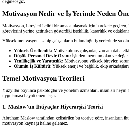
değineceğiz.
Motivasyon Nedir ve İş Yerinde Neden Ön
Motivasyon, bireyleri belirli bir amaca ulaşmak için harekete geçiren,
görevlerini yerine getirirken gösterdiği isteklilik, kararlılık ve odakla
Yüksek motivasyona sahip çalışanların bulunduğu iş yerlerinde şu olu
Yüksek Üretkenlik:
Motive olmuş çalışanlar, zamanı daha etkin
Düşük Personel Devir Oranı:
İşinden memnun olan ve değer gö
Yenilikçilik ve Yaratıcılık:
Motivasyonu yüksek bireyler, sorunl
Olumlu İş Kültürü:
Yüksek enerji ve bağlılık, ekip arkadaşların
Temel Motivasyon Teorileri
Yüzyıllar boyunca psikologlar ve yönetim uzmanları, insanları neyin harek
uygulaması hayati önem taşır.
1. Maslow’un İhtiyaçlar Hiyerarşisi Teorisi
Abraham Maslow tarafından geliştirilen bu teoriye göre, insanların ihti
motivasyon kaynağı haline gelemez.