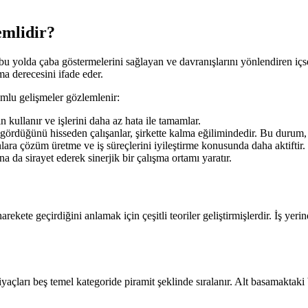
emlidir?
 bu yolda çaba göstermelerini sağlayan ve davranışlarını yönlendiren içse
nma derecesini ifade eder.
mlu gelişmeler gözlemlenir:
 kullanır ve işlerini daha az hata ile tamamlar.
rdüğünü hisseden çalışanlar, şirkette kalma eğilimindedir. Bu durum, i
ara çözüm üretme ve iş süreçlerini iyileştirme konusunda daha aktiftir.
a da sirayet ederek sinerjik bir çalışma ortamı yaratır.
ete geçirdiğini anlamak için çeşitli teoriler geliştirmişlerdir. İş yerind
yaçları beş temel kategoride piramit şeklinde sıralanır. Alt basamaktaki 