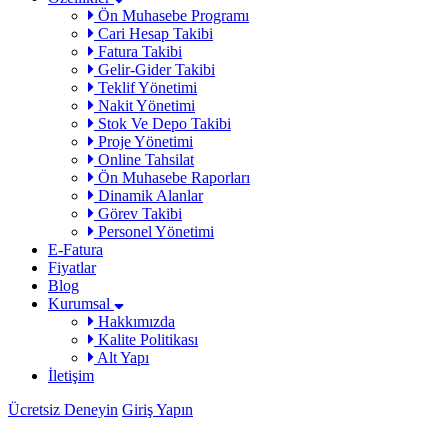
Ön Muhasebe Programı
Cari Hesap Takibi
Fatura Takibi
Gelir-Gider Takibi
Teklif Yönetimi
Nakit Yönetimi
Stok Ve Depo Takibi
Proje Yönetimi
Online Tahsilat
Ön Muhasebe Raporları
Dinamik Alanlar
Görev Takibi
Personel Yönetimi
E-Fatura
Fiyatlar
Blog
Kurumsal
Hakkımızda
Kalite Politikası
Alt Yapı
İletişim
Ücretsiz Deneyin
Giriş Yapın