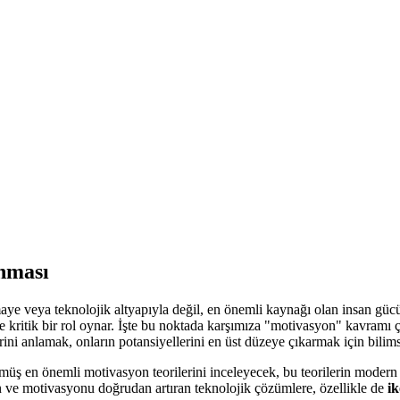
anması
ye veya teknolojik altyapıyla değil, en önemli kaynağı olan insan gücünün
e kritik bir rol oynar. İşte bu noktada karşımıza "motivasyon" kavramı 
erini anlamak, onların potansiyellerini en üst düzeye çıkarmak için bili
ş en önemli motivasyon teorilerini inceleyecek, bu teorilerin modern iş
tan ve motivasyonu doğrudan artıran teknolojik çözümlere, özellikle de
i