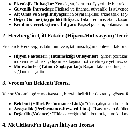
Fizyolojik İhtiyaçlar:
Yemek, su, barınma. İş yerinde bu; rekabe
Güvenlik İhtiyaçları:
Fiziksel ve finansal güvenlik. İş güvencesi
Ait Olma ve Sevgi İhtiyaçları:
Sosyal ilişkiler, arkadaşlık. İş y
Değer Görme (Saygınlık) İhtiyacı:
Takdir edilme, statü, başarı
Kendini Gerçekleştirme İhtiyacı:
Kişisel gelişim, potansiyelin
2. Herzberg’in Çift Faktör (Hijyen-Motivasyon) Teori
Frederick Herzberg, iş tatminini ve iş tatminsizliğini etkileyen faktörl
Hijyen Faktörleri (Tatminsizliği Önleyenler):
Şirket politikas
mükemmel olması çalışanı tek başına motive etmeye yetmez; sade
Motivatörler (Tatmin Sağlayanlar):
Başarı, takdir edilme, iş
sağlanması şarttır.
3. Vroom’un Beklenti Teorisi
Victor Vroom’a göre motivasyon, bireyin belirli bir davranışı gösterdi
Beklenti (Effort-Performance Link):
"Çok çalışırsam bu işi b
Araçsallık (Performance-Reward Link):
"Başarırsam ödüllen
Değerlik (Valence):
"Elde edeceğim ödül benim için ne kadar d
4. McClelland’ın Başarı İhtiyacı Teorisi