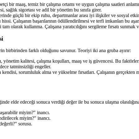
tçi bir maaş, temiz bir çalışma ortamı ve uygun çalışma saatleri anlamı
, sağlık sigortası ve adil bir yönetim bu sınıfa girer.
erinde güçlü bir ekip ruhu, departmanlar arası iyi ilişkiler ve sosyal etkin
 hissi. Çalışanın başarılarının ödüllendirilmesi ve terfi imkanları bu aş
i tam olarak kullanma. Çalışana yaratıcılığını sergileme fırsatı sunmak ve
si
erin birbirinden farklı olduğunu savunur. Teoriyi iki ana gruba ayırır:
ı, yönetim kalitesi, çalışma koşulları, maaş ve iş güvencesi. Bu faktörl
ce tatminsizliği engeller.
in kendisi, sorumluluk alma ve yükselme fırsatları. Çalışanın gerçekten
ğinde elde edeceği sonuca verdiği değer ile bu sonuca ulaşma olasılığına
aşarabilir miyim?" inancı.
dirilecek miyim?" inancı.
eğerli?" sorusu.