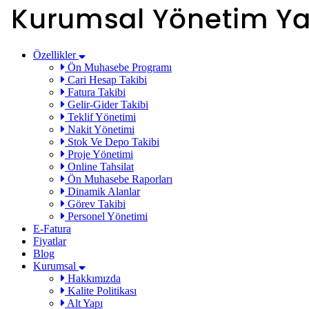
Özellikler
Ön Muhasebe Programı
Cari Hesap Takibi
Fatura Takibi
Gelir-Gider Takibi
Teklif Yönetimi
Nakit Yönetimi
Stok Ve Depo Takibi
Proje Yönetimi
Online Tahsilat
Ön Muhasebe Raporları
Dinamik Alanlar
Görev Takibi
Personel Yönetimi
E-Fatura
Fiyatlar
Blog
Kurumsal
Hakkımızda
Kalite Politikası
Alt Yapı