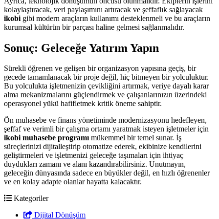
Ayrıca, teknolojik dönüşümün öncüsü olunmalıdır. Ekiplerin işlerini
kolaylaştıracak, veri paylaşımını artıracak ve şeffaflık sağlayacak
ikobi
gibi modern araçların kullanımı desteklenmeli ve bu araçların
kurumsal kültürün bir parçası haline gelmesi sağlanmalıdır.
Sonuç: Geleceğe Yatırım Yapın
Sürekli öğrenen ve gelişen bir organizasyon yapısına geçiş, bir
gecede tamamlanacak bir proje değil, hiç bitmeyen bir yolculuktur.
Bu yolculukta işletmenizin çevikliğini artırmak, veriye dayalı karar
alma mekanizmalarını güçlendirmek ve çalışanlarınızın üzerindeki
operasyonel yükü hafifletmek kritik öneme sahiptir.
Ön muhasebe ve finans yönetiminde modernizasyonu hedefleyen,
şeffaf ve verimli bir çalışma ortamı yaratmak isteyen işletmeler için
ikobi muhasebe programı
mükemmel bir temel sunar. İş
süreçlerinizi dijitalleştirip otomatize ederek, ekibinize kendilerini
geliştirmeleri ve işletmenizi geleceğe taşımaları için ihtiyaç
duydukları zamanı ve alanı kazandırabilirsiniz. Unutmayın,
geleceğin dünyasında sadece en büyükler değil, en hızlı öğrenenler
ve en kolay adapte olanlar hayatta kalacaktır.
Kategoriler
Dijital Dönüşüm