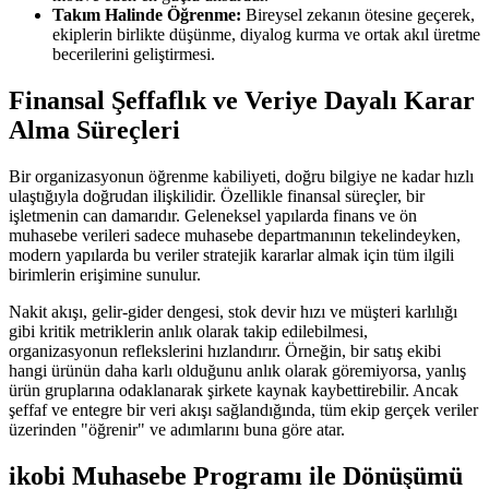
Takım Halinde Öğrenme:
Bireysel zekanın ötesine geçerek,
ekiplerin birlikte düşünme, diyalog kurma ve ortak akıl üretme
becerilerini geliştirmesi.
Finansal Şeffaflık ve Veriye Dayalı Karar
Alma Süreçleri
Bir organizasyonun öğrenme kabiliyeti, doğru bilgiye ne kadar hızlı
ulaştığıyla doğrudan ilişkilidir. Özellikle finansal süreçler, bir
işletmenin can damarıdır. Geleneksel yapılarda finans ve ön
muhasebe verileri sadece muhasebe departmanının tekelindeyken,
modern yapılarda bu veriler stratejik kararlar almak için tüm ilgili
birimlerin erişimine sunulur.
Nakit akışı, gelir-gider dengesi, stok devir hızı ve müşteri karlılığı
gibi kritik metriklerin anlık olarak takip edilebilmesi,
organizasyonun reflekslerini hızlandırır. Örneğin, bir satış ekibi
hangi ürünün daha karlı olduğunu anlık olarak göremiyorsa, yanlış
ürün gruplarına odaklanarak şirkete kaynak kaybettirebilir. Ancak
şeffaf ve entegre bir veri akışı sağlandığında, tüm ekip gerçek veriler
üzerinden "öğrenir" ve adımlarını buna göre atar.
ikobi Muhasebe Programı ile Dönüşümü