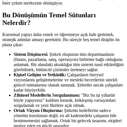
birer çekim merkezine dönüşüyor.
Bu Dönüşümün Temel Sütunları
Nelerdir?
Kurumsal yapıyı daha esnek ve öğrenmeye açık hale getirmek,
stratejik adımlar atmayı gerektirir. Bu süreçte beş temel disiplin ön
plana çıkar:
Sistem Düşüncesi:
Şirketi oluşturan tüm departmanların
(finans, pazarlama, satış, operasyon) birbirine bağlı olduğunu
anlamak. Bir alandaki aksaklığın tüm sistemi nasıl etkilediğini
görebilmek, bütüncül çözümler üretmeyi sağlar.
Kişisel Gelişim ve Yetkinlik:
Çalışanların bireysel
vizyonlarını geliştirmelerine ve mesleki becerilerini sürekli
güncel tutmalarına olanak tanımak. Şirketler ancak çalışanları
kadar büyüyebilir.
Zihinsel Modellerin Sorgulanması:
"Biz bu işi yıllardır
böyle yapıyoruz" kalıbını kırarak, kökleşmiş varsayımları
sorgulamak ve yeni fikirlere açık olmak.
Ortak Vizyon Oluşturma:
Şirketin hedeflerini sadece
yönetim kurulunun değil, en alt kademedeki çalışanın bile
benimsemesini sağlamak. Ortak bir gelecek tasarımı, ekipleri
motive eden en güçlü unsurdur.