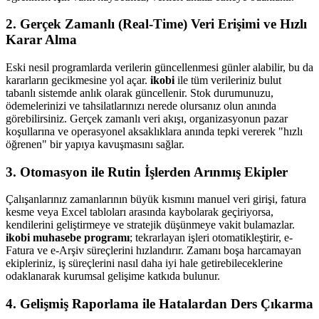
2. Gerçek Zamanlı (Real-Time) Veri Erişimi ve Hızlı
Karar Alma
Eski nesil programlarda verilerin güncellenmesi günler alabilir, bu da
kararların gecikmesine yol açar.
ikobi
ile tüm verileriniz bulut
tabanlı sistemde anlık olarak güncellenir. Stok durumunuzu,
ödemelerinizi ve tahsilatlarınızı nerede olursanız olun anında
görebilirsiniz. Gerçek zamanlı veri akışı, organizasyonun pazar
koşullarına ve operasyonel aksaklıklara anında tepki vererek "hızlı
öğrenen" bir yapıya kavuşmasını sağlar.
3. Otomasyon ile Rutin İşlerden Arınmış Ekipler
Çalışanlarınız zamanlarının büyük kısmını manuel veri girişi, fatura
kesme veya Excel tabloları arasında kaybolarak geçiriyorsa,
kendilerini geliştirmeye ve stratejik düşünmeye vakit bulamazlar.
ikobi muhasebe programı
; tekrarlayan işleri otomatikleştirir, e-
Fatura ve e-Arşiv süreçlerini hızlandırır. Zamanı boşa harcamayan
ekipleriniz, iş süreçlerini nasıl daha iyi hale getirebileceklerine
odaklanarak kurumsal gelişime katkıda bulunur.
4. Gelişmiş Raporlama ile Hatalardan Ders Çıkarma