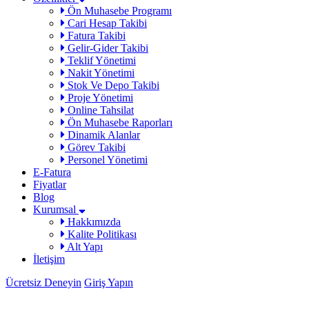
Ön Muhasebe Programı
Cari Hesap Takibi
Fatura Takibi
Gelir-Gider Takibi
Teklif Yönetimi
Nakit Yönetimi
Stok Ve Depo Takibi
Proje Yönetimi
Online Tahsilat
Ön Muhasebe Raporları
Dinamik Alanlar
Görev Takibi
Personel Yönetimi
E-Fatura
Fiyatlar
Blog
Kurumsal
Hakkımızda
Kalite Politikası
Alt Yapı
İletişim
Ücretsiz Deneyin
Giriş Yapın