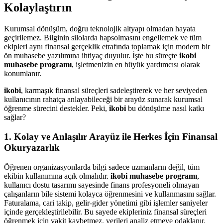
Kolaylaştırın
Kurumsal dönüşüm, doğru teknolojik altyapı olmadan hayata
geçirilemez. Bilginin silolarda hapsolmasını engellemek ve tüm
ekipleri aynı finansal gerçeklik etrafında toplamak için modern bir
ön muhasebe yazılımına ihtiyaç duyulur. İşte bu süreçte
ikobi
muhasebe programı
, işletmenizin en büyük yardımcısı olarak
konumlanır.
ikobi
, karmaşık finansal süreçleri sadeleştirerek ve her seviyeden
kullanıcının rahatça anlayabileceği bir arayüz sunarak kurumsal
öğrenme sürecini destekler. Peki,
ikobi
bu dönüşüme nasıl katkı
sağlar?
1. Kolay ve Anlaşılır Arayüz ile Herkes İçin Finansal
Okuryazarlık
Öğrenen organizasyonlarda bilgi sadece uzmanların değil, tüm
ekibin kullanımına açık olmalıdır.
ikobi muhasebe programı
,
kullanıcı dostu tasarımı sayesinde finans profesyoneli olmayan
çalışanların bile sistemi kolayca öğrenmesini ve kullanmasını sağlar.
Faturalama, cari takip, gelir-gider yönetimi gibi işlemler saniyeler
içinde gerçekleştirilebilir. Bu sayede ekipleriniz finansal süreçleri
öğrenmek için vakit kaybetmez, verileri analiz etmeye odaklanır.