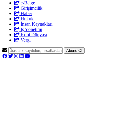
e-Belge
Girişimcilik
Haber
Hukuk
İnsan Kaynakları
İş Yönetimi
Kobi Dünyası
Vergi
Abone Ol