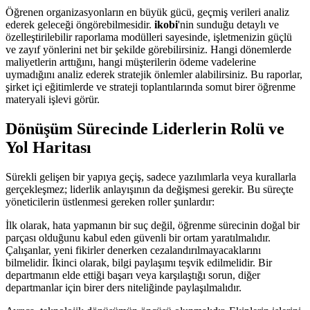
Öğrenen organizasyonların en büyük gücü, geçmiş verileri analiz
ederek geleceği öngörebilmesidir.
ikobi
'nin sunduğu detaylı ve
özelleştirilebilir raporlama modülleri sayesinde, işletmenizin güçlü
ve zayıf yönlerini net bir şekilde görebilirsiniz. Hangi dönemlerde
maliyetlerin arttığını, hangi müşterilerin ödeme vadelerine
uymadığını analiz ederek stratejik önlemler alabilirsiniz. Bu raporlar,
şirket içi eğitimlerde ve strateji toplantılarında somut birer öğrenme
materyali işlevi görür.
Dönüşüm Sürecinde Liderlerin Rolü ve
Yol Haritası
Sürekli gelişen bir yapıya geçiş, sadece yazılımlarla veya kurallarla
gerçekleşmez; liderlik anlayışının da değişmesi gerekir. Bu süreçte
yöneticilerin üstlenmesi gereken roller şunlardır:
İlk olarak, hata yapmanın bir suç değil, öğrenme sürecinin doğal bir
parçası olduğunu kabul eden güvenli bir ortam yaratılmalıdır.
Çalışanlar, yeni fikirler denerken cezalandırılmayacaklarını
bilmelidir. İkinci olarak, bilgi paylaşımı teşvik edilmelidir. Bir
departmanın elde ettiği başarı veya karşılaştığı sorun, diğer
departmanlar için birer ders niteliğinde paylaşılmalıdır.