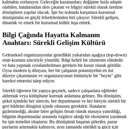
kalmakta zorlanıyor. Geleceğin kazananları; değişime hızla adapte
olabilen, hatalarından ders çıkaran ve bilgiyi sürekli olarak üretime
dönüştüren yapılar olacak. İşte bu noktada karşımıza kurumsal
dönüşümün en güçlü felsefelerinden biri çıkıyor: Sürekli gelişen,
dinamik ve esnek bir kurumsal kültür inşa etmek.
Bilgi Çağında Hayatta Kalmanm
Anahtarı: Sürekli Gelişim Kültürü
Geleneksel organizasyonlar genellikle yukarıdan aşağıya (top-down)
emir-komuta zinciriyle yönetilir. Bilgi belirli bir zümrenin elindedir
ve hata yapmak cezalandırılması gereken bir kusur olarak görülür.
Oysa modern iş dünyası, her bir çalışanın potansiyelini en üst
düzeye çıkarmasını ve organizasyonun bütünüyle bir "beyin" gibi
hareket etmesini talep ediyor.
Sürekli öğrenen bir yapıya geçmek, sadece çalışanlara eğitimler
aldırmak veya kütüphane kurmak anlamına gelmez. Bu dönüşüm,
şirket içindeki her sürecin, her departmanın ve her bireyin sürekli bir
geri bildirim döngüsü içinde olmasını gerektirir. Hataların
gizlenmediği, aksine birer gelişim fırsatı olarak masaya yatırıldığı,
bilginin departmanlar arasında özgürce aktığı bir ekosistem yaratmak
bu işin temelini oluşturur. Bu dönüşümü başaran şirketler, pazar
paylarını artırmakla kalmıyor, aynı zamanda nitelikli iş gücü için