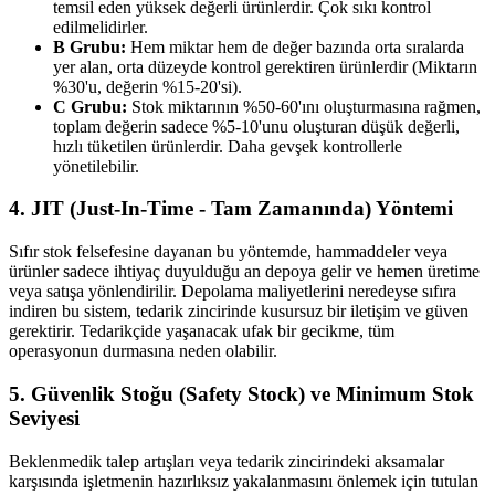
temsil eden yüksek değerli ürünlerdir. Çok sıkı kontrol
edilmelidirler.
B Grubu:
Hem miktar hem de değer bazında orta sıralarda
yer alan, orta düzeyde kontrol gerektiren ürünlerdir (Miktarın
%30'u, değerin %15-20'si).
C Grubu:
Stok miktarının %50-60'ını oluşturmasına rağmen,
toplam değerin sadece %5-10'unu oluşturan düşük değerli,
hızlı tüketilen ürünlerdir. Daha gevşek kontrollerle
yönetilebilir.
4. JIT (Just-In-Time - Tam Zamanında) Yöntemi
Sıfır stok felsefesine dayanan bu yöntemde, hammaddeler veya
ürünler sadece ihtiyaç duyulduğu an depoya gelir ve hemen üretime
veya satışa yönlendirilir. Depolama maliyetlerini neredeyse sıfıra
indiren bu sistem, tedarik zincirinde kusursuz bir iletişim ve güven
gerektirir. Tedarikçide yaşanacak ufak bir gecikme, tüm
operasyonun durmasına neden olabilir.
5. Güvenlik Stoğu (Safety Stock) ve Minimum Stok
Seviyesi
Beklenmedik talep artışları veya tedarik zincirindeki aksamalar
karşısında işletmenin hazırlıksız yakalanmasını önlemek için tutulan