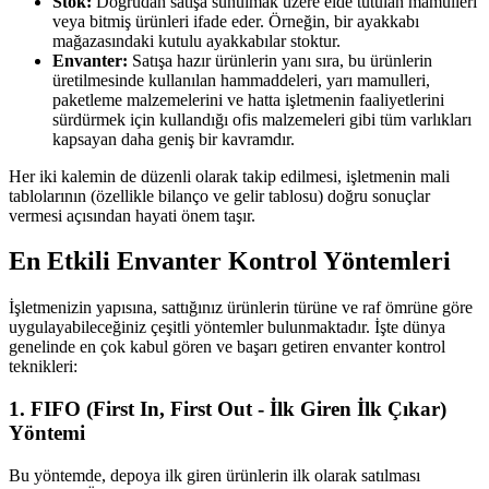
Stok:
Doğrudan satışa sunulmak üzere elde tutulan mamulleri
veya bitmiş ürünleri ifade eder. Örneğin, bir ayakkabı
mağazasındaki kutulu ayakkabılar stoktur.
Envanter:
Satışa hazır ürünlerin yanı sıra, bu ürünlerin
üretilmesinde kullanılan hammaddeleri, yarı mamulleri,
paketleme malzemelerini ve hatta işletmenin faaliyetlerini
sürdürmek için kullandığı ofis malzemeleri gibi tüm varlıkları
kapsayan daha geniş bir kavramdır.
Her iki kalemin de düzenli olarak takip edilmesi, işletmenin mali
tablolarının (özellikle bilanço ve gelir tablosu) doğru sonuçlar
vermesi açısından hayati önem taşır.
En Etkili Envanter Kontrol Yöntemleri
İşletmenizin yapısına, sattığınız ürünlerin türüne ve raf ömrüne göre
uygulayabileceğiniz çeşitli yöntemler bulunmaktadır. İşte dünya
genelinde en çok kabul gören ve başarı getiren envanter kontrol
teknikleri:
1. FIFO (First In, First Out - İlk Giren İlk Çıkar)
Yöntemi
Bu yöntemde, depoya ilk giren ürünlerin ilk olarak satılması