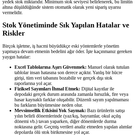
yedek stok miktarıdır. Minimum stok seviyesi belirlenerek, bu limitin
altına düşüldüğünde sistem otomatik olarak yeni sipariş uyarısı
vermelidir.
Stok Yönetiminde Sık Yapılan Hatalar ve
Riskler
Birçok işletme, iş hacmi büyüdükçe eski yöntemlerle yönetim
yapmaya devam etmenin bedelini ağır öder. İşte kaçınmanız gereken
yaygın hatalar:
Excel Tablolarına Aşırı Güvenmek:
Manuel olarak tutulan
tablolar insan hatasına son derece açıktır. Yanlış bir hücre
girişi, tüm veri tabanını bozabilir ve gerçek dışı stok
raporlarına yol açar.
Fiziksel Sayımları İhmal Etmek:
Dijital kayıtlar ile
depodaki gerçek durum arasında zamanla hırsızlık, fire veya
hasar kaynaklı farklar oluşabilir. Düzenli sayım yapılmaması
bu farkların büyümesine neden olur.
Mevsimsellik Etkisini Yok Saymak:
Bazı ürünlerin satışı
yılın belirli dönemlerinde (yaz/kış, bayramlar, okul açılış
dönemi vb.) tavan yaparken, diğer dönemlerde durma
noktasına gelir. Geçmiş verileri analiz etmeden yapılan alımlar
depolarda ölü stok birikmesine yol açar.