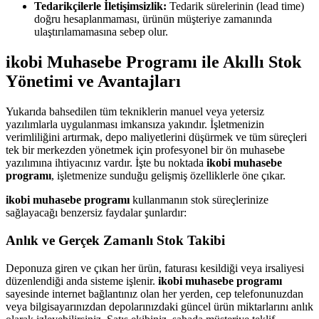
Tedarikçilerle İletişimsizlik:
Tedarik sürelerinin (lead time)
doğru hesaplanmaması, ürünün müşteriye zamanında
ulaştırılamamasına sebep olur.
ikobi Muhasebe Programı ile Akıllı Stok
Yönetimi ve Avantajları
Yukarıda bahsedilen tüm tekniklerin manuel veya yetersiz
yazılımlarla uygulanması imkansıza yakındır. İşletmenizin
verimliliğini artırmak, depo maliyetlerini düşürmek ve tüm süreçleri
tek bir merkezden yönetmek için profesyonel bir ön muhasebe
yazılımına ihtiyacınız vardır. İşte bu noktada
ikobi muhasebe
programı
, işletmenize sunduğu gelişmiş özelliklerle öne çıkar.
ikobi muhasebe programı
kullanmanın stok süreçlerinize
sağlayacağı benzersiz faydalar şunlardır:
Anlık ve Gerçek Zamanlı Stok Takibi
Deponuza giren ve çıkan her ürün, faturası kesildiği veya irsaliyesi
düzenlendiği anda sisteme işlenir.
ikobi muhasebe programı
sayesinde internet bağlantınız olan her yerden, cep telefonunuzdan
veya bilgisayarınızdan depolarınızdaki güncel ürün miktarlarını anlık