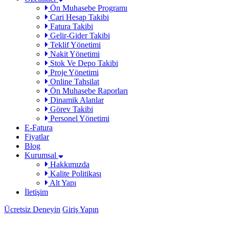
Ön Muhasebe Programı
Cari Hesap Takibi
Fatura Takibi
Gelir-Gider Takibi
Teklif Yönetimi
Nakit Yönetimi
Stok Ve Depo Takibi
Proje Yönetimi
Online Tahsilat
Ön Muhasebe Raporları
Dinamik Alanlar
Görev Takibi
Personel Yönetimi
E-Fatura
Fiyatlar
Blog
Kurumsal
Hakkımızda
Kalite Politikası
Alt Yapı
İletişim
Ücretsiz Deneyin
Giriş Yapın