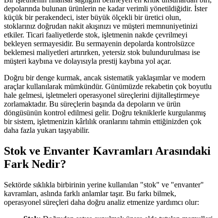
depolarında bulunan ürünlerin ne kadar verimli yönetildiğidir. İster
küçük bir perakendeci, ister büyük ölçekli bir üretici olun,
stoklarınız doğrudan nakit akışınızı ve müşteri memnuniyetinizi
etkiler. Ticari faaliyetlerde stok, işletmenin nakde çevrilmeyi
bekleyen sermayesidir. Bu sermayenin depolarda kontrolsüzce
beklemesi maliyetleri artırırken, yetersiz stok bulundurulması ise
müşteri kaybına ve dolayısıyla prestij kaybına yol açar.
Doğru bir denge kurmak, ancak sistematik yaklaşımlar ve modern
araçlar kullanılarak mümkündür. Günümüzde rekabetin çok boyutlu
hale gelmesi, işletmeleri operasyonel süreçlerini dijitalleştirmeye
zorlamaktadır. Bu süreçlerin başında da depoların ve ürün
döngüsünün kontrol edilmesi gelir. Doğru tekniklerle kurgulanmış
bir sistem, işletmenizin kârlılık oranlarını tahmin ettiğinizden çok
daha fazla yukarı taşıyabilir.
Stok ve Envanter Kavramları Arasındaki
Fark Nedir?
Sektörde sıklıkla birbirinin yerine kullanılan "stok" ve "envanter"
kavramları, aslında farklı anlamlar taşır. Bu farkı bilmek,
operasyonel süreçleri daha doğru analiz etmenize yardımcı olur: