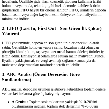
hedeflenir. Özellikle gıda, ilaç, kozmetik gibi son kullanma tarihi
bulunan veya moda, teknoloji gibi hızla demode olabilecek ürün
gruplarında FIFO hayati bir öneme sahiptir. FIFO, ürünlerin depoda
bozulmasını veya değer kaybetmesini önleyerek fire maliyetlerini
minimuma indirir.
2. LIFO (Last In, First Out - Son Giren İlk Çıkar)
Yöntemi
LIFO yönteminde, depoya en son giren ürünler öncelikli olarak
satılır. Genellikle homojen yapıya sahip, bozulma riski olmayan
(örneğin kömür, kum, taş veya bazı metal hammaddeler) ürünler için
tercih edilir. Enflasyonist ortamlarda satılan malın maliyetini güncel
fiyatlara yaklaştırmak ve vergi avantajı sağlamak amacıyla da
muhasebe departmanları tarafından tercih edilebilir.
3. ABC Analizi (Önem Derecesine Göre
Sınıflandırma)
ABC analizi, depodaki ürünleri işletmeye getirdikleri toplam değere
ve hareket hızlarına göre üç kategoriye ayırır:
A Grubu:
Toplam stok miktarının yaklaşık %10-20'sini
oluşturmasına rağmen, toplam stok değerinin %70-80'ini