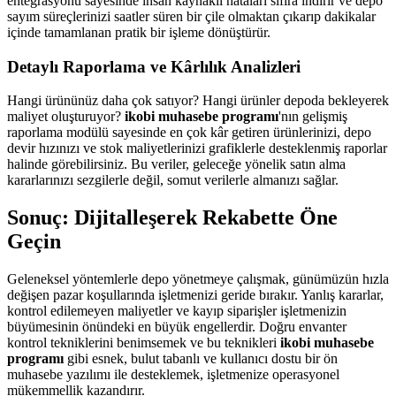
entegrasyonu sayesinde insan kaynaklı hataları sıfıra indirir ve depo
sayım süreçlerinizi saatler süren bir çile olmaktan çıkarıp dakikalar
içinde tamamlanan pratik bir işleme dönüştürür.
Detaylı Raporlama ve Kârlılık Analizleri
Hangi ürününüz daha çok satıyor? Hangi ürünler depoda bekleyerek
maliyet oluşturuyor?
ikobi muhasebe programı
'nın gelişmiş
raporlama modülü sayesinde en çok kâr getiren ürünlerinizi, depo
devir hızınızı ve stok maliyetlerinizi grafiklerle desteklenmiş raporlar
halinde görebilirsiniz. Bu veriler, geleceğe yönelik satın alma
kararlarınızı sezgilerle değil, somut verilerle almanızı sağlar.
Sonuç: Dijitalleşerek Rekabette Öne
Geçin
Geleneksel yöntemlerle depo yönetmeye çalışmak, günümüzün hızla
değişen pazar koşullarında işletmenizi geride bırakır. Yanlış kararlar,
kontrol edilemeyen maliyetler ve kayıp siparişler işletmenizin
büyümesinin önündeki en büyük engellerdir. Doğru envanter
kontrol tekniklerini benimsemek ve bu teknikleri
ikobi muhasebe
programı
gibi esnek, bulut tabanlı ve kullanıcı dostu bir ön
muhasebe yazılımı ile desteklemek, işletmenize operasyonel
mükemmellik kazandırır.