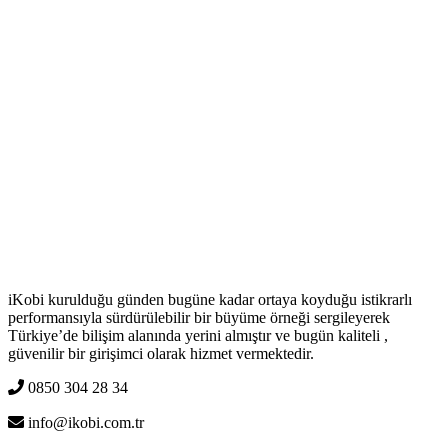
iKobi kurulduğu günden bugüne kadar ortaya koyduğu istikrarlı
performansıyla sürdürülebilir bir büyüme örneği sergileyerek
Türkiye’de bilişim alanında yerini almıştır ve bugün kaliteli ,
güvenilir bir girişimci olarak hizmet vermektedir.
0850 304 28 34
info@ikobi.com.tr