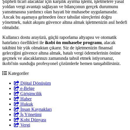
Şüpheli ticari alacaklar için karşılık ayırma işlemi, işletmelere yasal
yoldan vergi avantajı sağlayan ve bilançonun gerçek durumunu
yansıtmasına yardımcı olan hayati bir muhasebe uygulamasıdır.
Ancak bu aşamaya gelmeden önce tahsilat süreçlerini doğru
yönetmek, nakit akışını güvence altına almak işletmenizin asıl hedefi
olmalıdır.
Kullanıcı dostu arayüzü, güçlü raporlama altyapısı ve otomatik
hatırlatıcı özellikleri ile
ikobi ön muhasebe programı
, alacak
takibini bir yük olmaktan çıkarır. Siz de işletmenizin finansal
geleceğini güvence altına almak, hatalı vergi ödemelerinin önüne
geçmek ve alacaklarınızı zamanında tahsil etmek istiyorsanız,
ikobi'nin sunduğu profesyonel çözümlerle hemen tanışabilirsiniz.
Kategoriler
Dijital Dönüşüm
e-Belge
Girişimcilik
Haber
Hukuk
İnsan Kaynakları
İş Yönetimi
Kobi Dünyası
Vergi