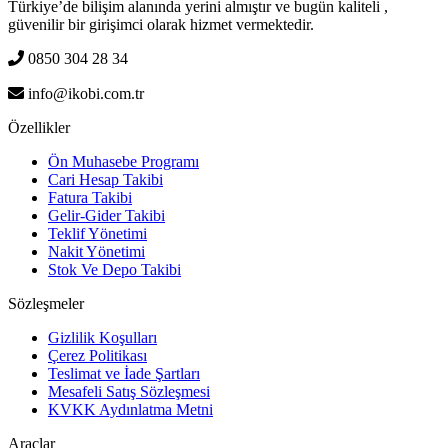
Türkiye’de bilişim alanında yerini almıştır ve bugün kaliteli ,
güvenilir bir girişimci olarak hizmet vermektedir.
0850 304 28 34
info@ikobi.com.tr
Özellikler
Ön Muhasebe Programı
Cari Hesap Takibi
Fatura Takibi
Gelir-Gider Takibi
Teklif Yönetimi
Nakit Yönetimi
Stok Ve Depo Takibi
Sözleşmeler
Gizlilik Koşulları
Çerez Politikası
Teslimat ve İade Şartları
Mesafeli Satış Sözleşmesi
KVKK Aydınlatma Metni
Araçlar