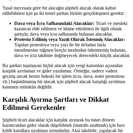
Yasal mevzuata göre bir alacağın şüpheli alacak olarak kabul
edilebilmesi için şu iki temel şarttan birinin gerçekleşmesi gerekir:
Dava veya İcra Safhasındaki Alacaklar:
Ticari ve mesleki
kazancın elde edilmesi ve idame ettirilmesi ile ilgili olmak
şartıyla; dava veya icra safhasında bulunan alacaklar.
Protesto Edilmiş veya Yazılı Olarak İstenmiş Alacaklar:
Yapılan protestoya veya yazı ile bir defadan fazla
istenilmesine rağmen borçlu tarafından ödenmemiş bulunan,
dava ve icra takibine değmeyecek derecedeki küçük alacaklar.
Bu şartları taşımayan hiçbir alacak için vergi kanunları açısından
karşılık ayrılamaz ve gider yazılamaz. Örneğin, sadece vadesi
geçmiş ancak henüz hukuki bir işlem (icra, dava, noter protestosu
vb.) başlatılmamış bir alacak için şüpheli alacak karşılığı ayrılması
kanunen mümkün değildir.
Karşılık Ayırma Şartları ve Dikkat
Edilmesi Gerekenler
Şüpheli ticari alacaklar için karşılık ayırarak bu tutarı dönem
kazancından gider olarak düşebilmek (matrahı azaltmak) için bazı
kritik kurallara uyulması zorunludur. Aksi takdirde, yapılacak bir