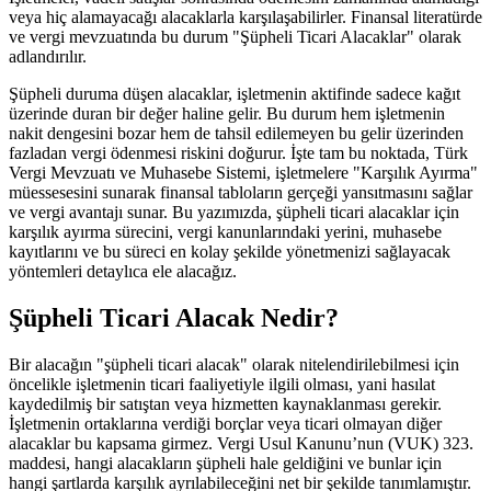
veya hiç alamayacağı alacaklarla karşılaşabilirler. Finansal literatürde
ve vergi mevzuatında bu durum "Şüpheli Ticari Alacaklar" olarak
adlandırılır.
Şüpheli duruma düşen alacaklar, işletmenin aktifinde sadece kağıt
üzerinde duran bir değer haline gelir. Bu durum hem işletmenin
nakit dengesini bozar hem de tahsil edilemeyen bu gelir üzerinden
fazladan vergi ödenmesi riskini doğurur. İşte tam bu noktada, Türk
Vergi Mevzuatı ve Muhasebe Sistemi, işletmelere "Karşılık Ayırma"
müessesesini sunarak finansal tabloların gerçeği yansıtmasını sağlar
ve vergi avantajı sunar. Bu yazımızda, şüpheli ticari alacaklar için
karşılık ayırma sürecini, vergi kanunlarındaki yerini, muhasebe
kayıtlarını ve bu süreci en kolay şekilde yönetmenizi sağlayacak
yöntemleri detaylıca ele alacağız.
Şüpheli Ticari Alacak Nedir?
Bir alacağın "şüpheli ticari alacak" olarak nitelendirilebilmesi için
öncelikle işletmenin ticari faaliyetiyle ilgili olması, yani hasılat
kaydedilmiş bir satıştan veya hizmetten kaynaklanması gerekir.
İşletmenin ortaklarına verdiği borçlar veya ticari olmayan diğer
alacaklar bu kapsama girmez. Vergi Usul Kanunu’nun (VUK) 323.
maddesi, hangi alacakların şüpheli hale geldiğini ve bunlar için
hangi şartlarda karşılık ayrılabileceğini net bir şekilde tanımlamıştır.