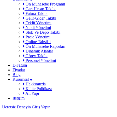
Ön Muhasebe Programı
Cari Hesap Takibi
Fatura Takibi
Gelir-Gider Takibi
Teklif Yönetimi
Nakit Yönetimi
Stok Ve Depo Takibi
Proje Yönetimi
Online Tahsilat
Ön Muhasebe Raporları
Dinamik Alanlar
Görev Takibi
Personel Yönetimi
E-Fatura
Fiyatlar
Blog
Kurumsal
Hakkımızda
Kalite Politikası
Alt Yapı
İletişim
Ücretsiz Deneyin
Giriş Yapın