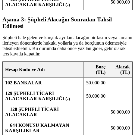
50.000,00
ALACAKLAR KARŞILIĞI (-)
Aşama 3: Şüpheli Alacağın Sonradan Tahsil
Edilmesi
Şüpheli hale gelen ve karşılık ayrılan alacağın bir kısmı veya tamamı
ilerleyen dönemlerde hukuki yollarla ya da borçlunun ödemesiyle
tahsil edilebilir. Bu durumda daha önce yazılan gider, gelir olarak
ters kayıtla kapatılır.
Borç
Alacak
Hesap Kodu ve Adı
(TL)
(TL)
102 BANKALAR
50.000,00
129 ŞÜPHELİ TİCARİ
50.000,00
ALACAKLAR KARŞILIĞI (-)
128 ŞÜPHELİ TİCARİ
50.000,00
ALACAKLAR
644 KONUSU KALMAYAN
50.000,00
KARŞILIKLAR