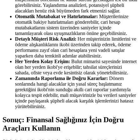
görebilirsiniz. Yaşlandırma analizleri, potansiyel şüpheli
alacakları henüz risk büyümeden fark etmenizi sağlar.
Otomatik Mutabakat ve Hatırlatmalar:
Müşterilerinize
otomatik bakiye hatırlatmaları gönderebilir, cari hesap
mutabakatlarını sistem üzerinden saniyeler içinde
tamamlayarak olası uyuşmazlıkların önüne geçebilirsiniz.
Detaylı Müşteri Risk Analizi:
Her müşterinizin limitlerini ve
ödeme alışkanlıklarını ikobi üzerinden takip ederek, ödeme
performansı zayıf olan cari hesaplara yeni vadeli satışlar
yaparken daha temkinli adımlar atabilirsiniz.
Her Yerden Kolay Erişim:
Bulut mimarisi sayesinde internet
olan her yerden ikobi'ye erişebilir; tahsilat süreçlerinizi
sahada, ofiste veya evde kesintisiz olarak yönetebilirsiniz.
Zamanında Raporlama ile Doğru Kararlar:
Dönem
sonlarında hangi alacaklar için yasal süreç başlatmanız
gerektiğini ikobi'nin sunduğu akıllı cari raporlar yardımıyla
kolayca tespit edebilir, mali müşavirinizle bu verileri saniyeler
içinde paylaşarak şüpheli alacak karşılık işlemlerinizi hatasız
yürütebilirsiniz.
Sonuç: Finansal Sağlığınız İçin Doğru
Araçları Kullanın