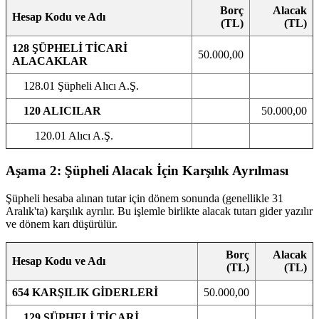
Borç
Alacak
Hesap Kodu ve Adı
(TL)
(TL)
128 ŞÜPHELİ TİCARİ
50.000,00
ALACAKLAR
128.01 Şüpheli Alıcı A.Ş.
120 ALICILAR
50.000,00
120.01 Alıcı A.Ş.
Aşama 2: Şüpheli Alacak İçin Karşılık Ayrılması
Şüpheli hesaba alınan tutar için dönem sonunda (genellikle 31
Aralık'ta) karşılık ayrılır. Bu işlemle birlikte alacak tutarı gider yazılır
ve dönem karı düşürülür.
Borç
Alacak
Hesap Kodu ve Adı
(TL)
(TL)
654 KARŞILIK GİDERLERİ
50.000,00
129 ŞÜPHELİ TİCARİ