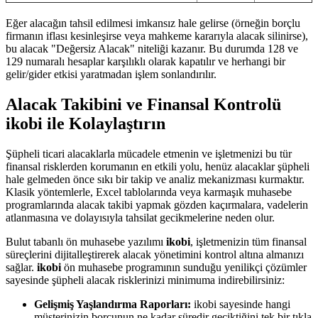
Eğer alacağın tahsil edilmesi imkansız hale gelirse (örneğin borçlu
firmanın iflası kesinleşirse veya mahkeme kararıyla alacak silinirse),
bu alacak "Değersiz Alacak" niteliği kazanır. Bu durumda 128 ve
129 numaralı hesaplar karşılıklı olarak kapatılır ve herhangi bir
gelir/gider etkisi yaratmadan işlem sonlandırılır.
Alacak Takibini ve Finansal Kontrolü
ikobi ile Kolaylaştırın
Şüpheli ticari alacaklarla mücadele etmenin ve işletmenizi bu tür
finansal risklerden korumanın en etkili yolu, henüz alacaklar şüpheli
hale gelmeden önce sıkı bir takip ve analiz mekanizması kurmaktır.
Klasik yöntemlerle, Excel tablolarında veya karmaşık muhasebe
programlarında alacak takibi yapmak gözden kaçırmalara, vadelerin
atlanmasına ve dolayısıyla tahsilat gecikmelerine neden olur.
Bulut tabanlı ön muhasebe yazılımı
ikobi
, işletmenizin tüm finansal
süreçlerini dijitalleştirerek alacak yönetimini kontrol altına almanızı
sağlar.
ikobi
ön muhasebe programının sunduğu yenilikçi çözümler
sayesinde şüpheli alacak risklerinizi minimuma indirebilirsiniz:
Gelişmiş Yaşlandırma Raporları:
ikobi sayesinde hangi
müşterinizin borcunun ne kadar süredir geciktiğini tek bir tıkla