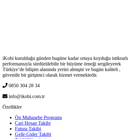
iKobi kurulduğu günden bugüne kadar ortaya koyduğu istikrarlı
performansıyla sürdürülebilir bir büyüme örneği sergileyerek
Türkiye’de bilişim alanında yerini almıştır ve bugün kaliteli ,
güvenilir bir girişimci olarak hizmet vermektedir.
0850 304 28 34
info@ikobi.com.tr
Özellikler
Ön Muhasebe Programı
Cari Hesap Takibi
Fatura Takibi
Gelir-Gider Takibi