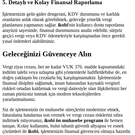
5. Detaylı ve Kolay Finansal Raporlama
İşletmenizin gelir-gider dengesini, KDV durumunu ve karlılık
oranlarını anlık olarak görebilmek, geleceğe yönelik vergi
planlaması yapmanızı sağlar.
ikobi
'nin kullanıcı dostu raporlama
arayüzü sayesinde, finansal durumunuzu analiz edebilir, sürpriz
geçici vergi veya KDV ödemeleriyle karşılaşmadan önce gerekli
yasal önlemleri alabilirsiniz.
Geleceğinizi Güvenceye Alın
Vergi ziyaı cezası, her ne kadar VUK 376. madde kapsamındaki
indirim talebi veya uzlaşma gibi yöntemlerle hafifletilebilse de, en
doğru yaklaşım bu cezalarla hiç karşılaşmamaktır. İşletmenizde
finansal disiplini sağlamak, insan hatasından kaynaklı vergisel
riskleri ortadan kaldırmak ve vergi dairesiyle olan ilişkilerinizi her
zaman pürüzsüz tutmak için modern teknolojilerden
yararlanmalısınız.
Siz de işletmenizin ön muhasebe süreçlerini modernize etmek,
faturalama hatalarına son vermek ve vergi cezası risklerini sıfıra
indirmek istiyorsanız,
ikobi ön muhasebe programı
ile hemen
tanışın. Kolay kullanımı, bulut tabanlı güvenli altyapısı ve esnek
çözümleri ile
ikobi
, işletmenizin finansal güvencesi olmaya hazırdır.