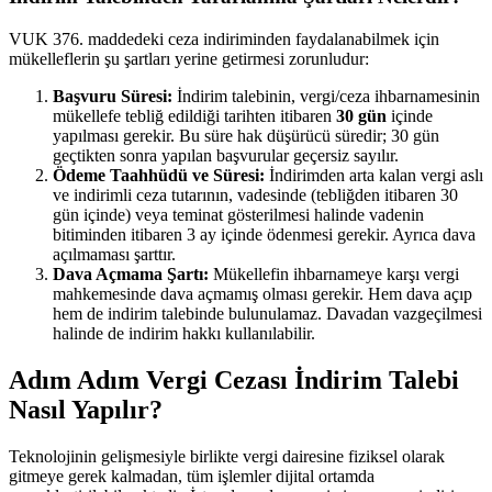
VUK 376. maddedeki ceza indiriminden faydalanabilmek için
mükelleflerin şu şartları yerine getirmesi zorunludur:
Başvuru Süresi:
İndirim talebinin, vergi/ceza ihbarnamesinin
mükellefe tebliğ edildiği tarihten itibaren
30 gün
içinde
yapılması gerekir. Bu süre hak düşürücü süredir; 30 gün
geçtikten sonra yapılan başvurular geçersiz sayılır.
Ödeme Taahhüdü ve Süresi:
İndirimden arta kalan vergi aslı
ve indirimli ceza tutarının, vadesinde (tebliğden itibaren 30
gün içinde) veya teminat gösterilmesi halinde vadenin
bitiminden itibaren 3 ay içinde ödenmesi gerekir. Ayrıca dava
açılmaması şarttır.
Dava Açmama Şartı:
Mükellefin ihbarnameye karşı vergi
mahkemesinde dava açmamış olması gerekir. Hem dava açıp
hem de indirim talebinde bulunulamaz. Davadan vazgeçilmesi
halinde de indirim hakkı kullanılabilir.
Adım Adım Vergi Cezası İndirim Talebi
Nasıl Yapılır?
Teknolojinin gelişmesiyle birlikte vergi dairesine fiziksel olarak
gitmeye gerek kalmadan, tüm işlemler dijital ortamda