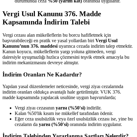
durumunda ceza
%50 (yarım kat)
oranında uygulanır.
Vergi Usul Kanunu 376. Madde
Kapsamında İndirim Talebi
Vergi cezası alan mükelleflerin bu borcu hafifletmek için
başvurabileceği en pratik ve yasal yollardan biri
Vergi Usul
Kanunu’nun 376. maddesi
uyarınca cezada indirim talep etmektir.
Kanun koyucu, mükelleflerin yargı yoluna gitmeden, vergi
dairesiyle uyuşmazlığı hızlıca çözmesini teşvik etmek amacıyla bu
indirim mekanizmasını devreye almıştır.
İndirim Oranları Ne Kadardır?
Yapılan yasal düzenlemeler neticesinde, vergi ziyaı cezalarında
indirim oranları oldukça avantajlı hale getirilmiştir. VUK 376.
madde kapsamında yapılacak usulüne uygun başvurularda;
Vergi ziyaı cezasının
yarısı (%50'si)
indirilir.
Kalan %50'lik kısım ise mükellef tarafından ödenir.
Eğer ceza usulsüzlük veya özel usulsüzlük cezası ise, yine bu
cezaların da
yarısı (%50'si)
oranında indirim uygulanır.
İndirim Talebinden Yararlanma Şartları Nelerdir?