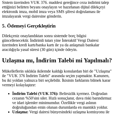
Sistem üzerinden VUK 376. maddesi gereğince ceza indirimi talep
ettiğinizi belirten beyanı onaylayın ve hazırlanan dijital dilekçeyi
elektronik imza, mobil imza veya SMS şifresi doğrulaması ile
imzalayarak vergi dairesine gönderin.
5. Ödemeyi Gerçekleştirin
Dilekçeniz onaylandıktan sonra sistemde borç bilgisi
güncellenecektir. İndirimli tutarı yine İnteraktif Vergi Dairesi
üzerinden kredi kartı/banka kartı ile ya da anlaşmalı bankalar
aracılığıyla yasal süresi (30 gün) içinde ödeyin.
Uzlaşma mı, İndirim Talebi mi Yapılmalı?
Mükelleflerin sıklıkla ikilemde kaldığı konulardan biri de "Uzlaşma"
ile "VUK 376 İndirim Talebi" arasında seçim yapmaktır. Kanunen,
bu iki yoldan yalnızca biri seçilebilir. İkisinin farklarını bilmek karar
vermeyi kolaylaştırır:
İndirim Talebi (VUK 376):
Belirsizlik içermez. Doğrudan
cezanın %50'sini siler. Hızlı sonuçlanır, dava riski barındırmaz
ve idari işlemler minimumdur. Özellikle vergi aslının
doğruluğundan emin olunan durumlarda en mantıklı yoldur.
Uzlaşma:
Vergi dairesi bünyesindeki uzlaşma komisyonu ile