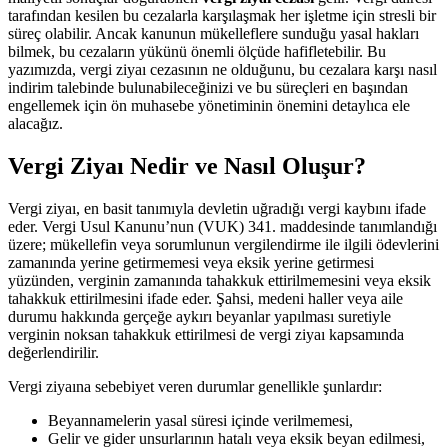
tarafından kesilen bu cezalarla karşılaşmak her işletme için stresli bir
süreç olabilir. Ancak kanunun mükelleflere sunduğu yasal hakları
bilmek, bu cezaların yükünü önemli ölçüde hafifletebilir. Bu
yazımızda, vergi ziyaı cezasının ne olduğunu, bu cezalara karşı nasıl
indirim talebinde bulunabileceğinizi ve bu süreçleri en başından
engellemek için ön muhasebe yönetiminin önemini detaylıca ele
alacağız.
Vergi Ziyaı Nedir ve Nasıl Oluşur?
Vergi ziyaı, en basit tanımıyla devletin uğradığı vergi kaybını ifade
eder. Vergi Usul Kanunu’nun (VUK) 341. maddesinde tanımlandığı
üzere; mükellefin veya sorumlunun vergilendirme ile ilgili ödevlerini
zamanında yerine getirmemesi veya eksik yerine getirmesi
yüzünden, verginin zamanında tahakkuk ettirilmemesini veya eksik
tahakkuk ettirilmesini ifade eder. Şahsi, medeni haller veya aile
durumu hakkında gerçeğe aykırı beyanlar yapılması suretiyle
verginin noksan tahakkuk ettirilmesi de vergi ziyaı kapsamında
değerlendirilir.
Vergi ziyaına sebebiyet veren durumlar genellikle şunlardır:
Beyannamelerin yasal süresi içinde verilmemesi,
Gelir ve gider unsurlarının hatalı veya eksik beyan edilmesi,