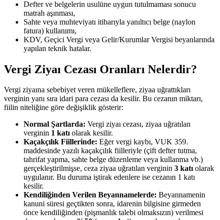
Defter ve belgelerin usulüne uygun tutulmaması sonucu
matrah aşınması,
Sahte veya muhteviyatı itibarıyla yanıltıcı belge (naylon
fatura) kullanımı,
KDV, Geçici Vergi veya Gelir/Kurumlar Vergisi beyanlarında
yapılan teknik hatalar.
Vergi Ziyaı Cezası Oranları Nelerdir?
Vergi ziyaına sebebiyet veren mükelleflere, ziyaa uğrattıkları
verginin yanı sıra idari para cezası da kesilir. Bu cezanın miktarı,
fiilin niteliğine göre değişiklik gösterir:
Normal Şartlarda:
Vergi ziyaı cezası, ziyaa uğratılan
verginin
1 katı
olarak kesilir.
Kaçakçılık Fiillerinde:
Eğer vergi kaybı, VUK 359.
maddesinde yazılı kaçakçılık fiilleriyle (çift defter tutma,
tahrifat yapma, sahte belge düzenleme veya kullanma vb.)
gerçekleştirilmişse, ceza ziyaa uğratılan verginin
3 katı
olarak
uygulanır. Bu duruma iştirak edenlere ise cezanın 1 katı
kesilir.
Kendiliğinden Verilen Beyannamelerde:
Beyannamenin
kanuni süresi geçtikten sonra, idarenin bilgisine girmeden
önce kendiliğinden (pişmanlık talebi olmaksızın) verilmesi