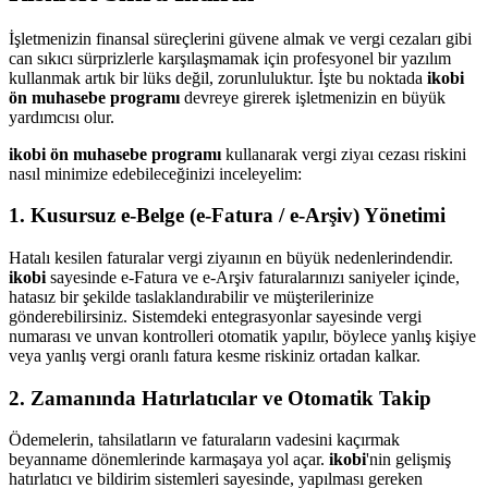
İşletmenizin finansal süreçlerini güvene almak ve vergi cezaları gibi
can sıkıcı sürprizlerle karşılaşmamak için profesyonel bir yazılım
kullanmak artık bir lüks değil, zorunluluktur. İşte bu noktada
ikobi
ön muhasebe programı
devreye girerek işletmenizin en büyük
yardımcısı olur.
ikobi ön muhasebe programı
kullanarak vergi ziyaı cezası riskini
nasıl minimize edebileceğinizi inceleyelim:
1. Kusursuz e-Belge (e-Fatura / e-Arşiv) Yönetimi
Hatalı kesilen faturalar vergi ziyaının en büyük nedenlerindendir.
ikobi
sayesinde e-Fatura ve e-Arşiv faturalarınızı saniyeler içinde,
hatasız bir şekilde taslaklandırabilir ve müşterilerinize
gönderebilirsiniz. Sistemdeki entegrasyonlar sayesinde vergi
numarası ve unvan kontrolleri otomatik yapılır, böylece yanlış kişiye
veya yanlış vergi oranlı fatura kesme riskiniz ortadan kalkar.
2. Zamanında Hatırlatıcılar ve Otomatik Takip
Ödemelerin, tahsilatların ve faturaların vadesini kaçırmak
beyanname dönemlerinde karmaşaya yol açar.
ikobi
'nin gelişmiş
hatırlatıcı ve bildirim sistemleri sayesinde, yapılması gereken