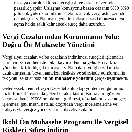
masaya oturulur. Burada vergi aslı ve cezalar üzerinde
pazarlık yapılır. Uzlaşma komisyonu bazen cezanın %80-%90
gibi çok yüksek oranlarını silebilir, ancak vergi aslı üzerinde
de anlaşma sağlanması gerekir. Uzlaşma vaki olmazsa dava
açma hakkı saklı kalır ancak süreç daha uzundur.
Vergi Cezalarından Korunmanın Yolu:
Doğru Ön Muhasebe Yönetimi
Vergi ziyaı cezaları ve bu cezaların indirilmesi süreçleri işletmeler
için hem zaman hem de nakit kaybı anlamına gelir. En iyi kriz
yönetimi, krizin hiç çıkmamasını sağlamaktır. Vergi cezalarından
uzak durmanın, beyannameleri eksiksiz ve süresinde göndermenin
tek yolu ise kusursuz bir
ön muhasebe yönetimi
gerçekleştirmektir.
Geleneksel, manuel veya Excel tabanlı takip yöntemleri günümüz
hızlı ticaret dünyasında yetersiz kalmaktadır. Faturaların gözden
kaçması, hatalı KDV oranlarının girilmesi, tahsilatların sisteme geç
işlenmesi gibi insani hatalar, doğrudan vergi incelemelerine ve
dolayısıyla vergi ziyaı cezalarına davetiye çıkarır.
ikobi Ön Muhasebe Programı ile Vergisel
Riskleri Sıfıra İndirin