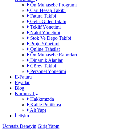
Ön Muhasebe Programı
Cari Hesap Takibi
Fatura Takibi
Gelir-Gider Takibi
Teklif Yönetimi
Nakit Yönetimi
Stok Ve Depo Takibi
Proje Yönetimi
Online Tahsilat
Ön Muhasebe Raporları
Dinamik Alanlar
Görev Takibi
Personel Yönetimi
E-Fatura
Fiyatlar
Blog
Kurumsal
Hakkımızda
Kalite Politikası
Alt Yapı
İletişim
Ücretsiz Deneyin
Giriş Yapın