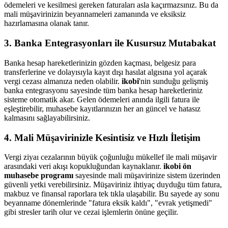
ödemeleri ve kesilmesi gereken faturaları asla kaçırmazsınız. Bu da
mali müşavirinizin beyannameleri zamanında ve eksiksiz
hazırlamasına olanak tanır.
3. Banka Entegrasyonları ile Kusursuz Mutabakat
Banka hesap hareketlerinizin gözden kaçması, belgesiz para
transferlerine ve dolayısıyla kayıt dışı hasılat algısına yol açarak
vergi cezası almanıza neden olabilir.
ikobi
'nin sunduğu gelişmiş
banka entegrasyonu sayesinde tüm banka hesap hareketleriniz
sisteme otomatik akar. Gelen ödemeleri anında ilgili fatura ile
eşleştirebilir, muhasebe kayıtlarınızın her an güncel ve hatasız
kalmasını sağlayabilirsiniz.
4. Mali Müşavirinizle Kesintisiz ve Hızlı İletişim
Vergi ziyaı cezalarının büyük çoğunluğu mükellef ile mali müşavir
arasındaki veri akışı kopukluğundan kaynaklanır.
ikobi ön
muhasebe programı
sayesinde mali müşavirinize sistem üzerinden
güvenli yetki verebilirsiniz. Müşaviriniz ihtiyaç duyduğu tüm fatura,
makbuz ve finansal raporlara tek tıkla ulaşabilir. Bu sayede ay sonu
beyanname dönemlerinde "fatura eksik kaldı", "evrak yetişmedi"
gibi stresler tarih olur ve cezai işlemlerin önüne geçilir.