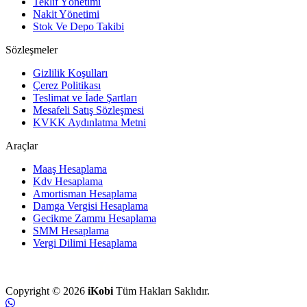
Teklif Yönetimi
Nakit Yönetimi
Stok Ve Depo Takibi
Sözleşmeler
Gizlilik Koşulları
Çerez Politikası
Teslimat ve İade Şartları
Mesafeli Satış Sözleşmesi
KVKK Aydınlatma Metni
Araçlar
Maaş Hesaplama
Kdv Hesaplama
Amortisman Hesaplama
Damga Vergisi Hesaplama
Gecikme Zammı Hesaplama
SMM Hesaplama
Vergi Dilimi Hesaplama
Copyright © 2026
iKobi
Tüm Hakları Saklıdır.