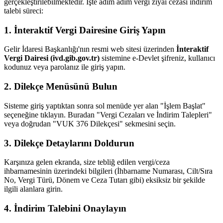
gerçekleştirilebilmektedir. İşte adım adım vergi ziyaı cezası indirim
talebi süreci:
1. İnteraktif Vergi Dairesine Giriş Yapın
Gelir İdaresi Başkanlığı'nın resmi web sitesi üzerinden
İnteraktif
Vergi Dairesi (ivd.gib.gov.tr)
sistemine e-Devlet şifreniz, kullanıcı
kodunuz veya parolanız ile giriş yapın.
2. Dilekçe Menüsünü Bulun
Sisteme giriş yaptıktan sonra sol menüde yer alan "İşlem Başlat"
seçeneğine tıklayın. Buradan "Vergi Cezaları ve İndirim Talepleri"
veya doğrudan "VUK 376 Dilekçesi" sekmesini seçin.
3. Dilekçe Detaylarını Doldurun
Karşınıza gelen ekranda, size tebliğ edilen vergi/ceza
ihbarnamesinin üzerindeki bilgileri (İhbarname Numarası, Cilt/Sıra
No, Vergi Türü, Dönem ve Ceza Tutarı gibi) eksiksiz bir şekilde
ilgili alanlara girin.
4. İndirim Talebini Onaylayın